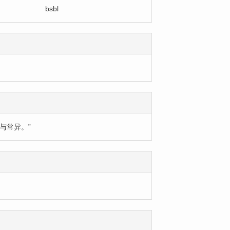
bsbl
与常异。”
）