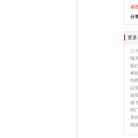
成
分
更多
三
愧
砥
树
呜
以
故
雄
闭
草
烟