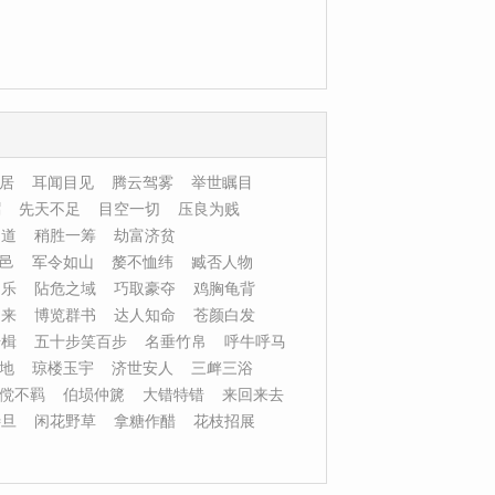
居
耳闻目见
腾云驾雾
举世瞩目
弼
先天不足
目空一切
压良为贱
自道
稍胜一筹
劫富济贫
邑
军令如山
嫠不恤纬
臧否人物
不乐
阽危之域
巧取豪夺
鸡胸龟背
迎来
博览群书
达人知命
苍颜白发
击楫
五十步笑百步
名垂竹帛
呼牛呼马
地
琼楼玉宇
济世安人
三衅三浴
傥不羁
伯埙仲篪
大错特错
来回来去
待旦
闲花野草
拿糖作醋
花枝招展