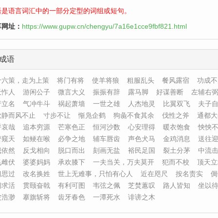
语是语言词汇中的一部分定型的词组或短句。
享网址：
https://www.gupw.cn/chengyu/7a16e1cce9fbf821.html
成语
十六策，走为上策
将门有将
使羊将狼
粗服乱头
餐风露宿
功成不
天怍人
游闲公子
微言大义
振振有辞
露马脚
好谋善断
左辅右
行立名
气冲牛斗
祸起萧墙
一世之雄
人杰地灵
比翼双飞
夫子
欲静而风不止
寸步不让
惭凫企鹤
狗彘不食其余
伐性之斧
通都大
呼哀哉
追本穷源
芒寒色正
恒河沙数
心安理得
暖衣饱食
怏怏
管窥天
如鲠在喉
必争之地
辅车唇齿
声色犬马
金鸡消息
送往
我依然
反戈相向
脱口而出
刻画无盐
裕民足国
裂土分茅
中流
飞雌伏
婆婆妈妈
承欢膝下
一夫当关，万夫莫开
犯而不校
顶天立
门思过
改名换姓
世上无难事，只怕有心人
近在咫尺
按名责实
倜
间求活
贯颐奋戟
有利可图
韦弦之佩
芝焚蕙叹
路人皆知
坐以
波浩渺
搴旗斩将
齿牙春色
一潭死水
诽谤之木