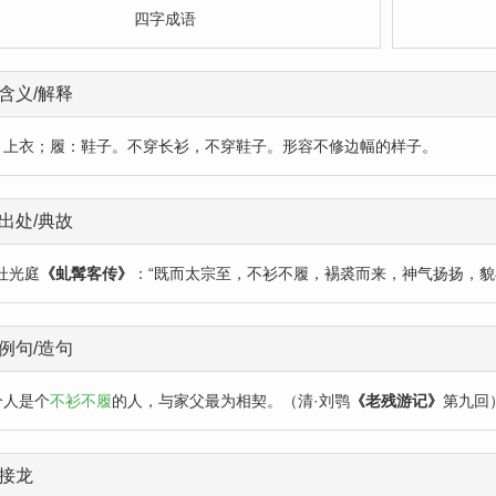
四字成语
含义/解释
：上衣；履：鞋子。不穿长衫，不穿鞋子。形容不修边幅的样子。
出处/典故
杜光庭
《虬髯客传》
：“既而太宗至，不衫不履，裼裘而来，神气扬扬，貌
例句/造句
个人是个
不衫不履
的人，与家父最为相契。（清·刘鹗
《老残游记》
第九回
接龙