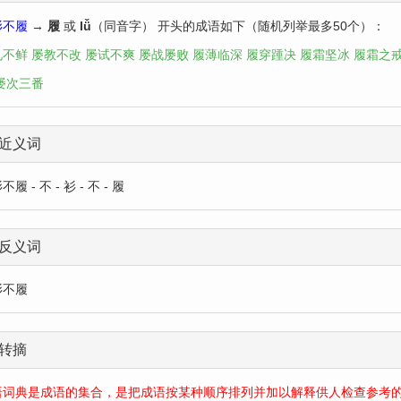
衫不履
→
履
或
lǚ
（同音字） 开头的成语如下（随机列举最多50个）：
见不鲜
屡教不改
屡试不爽
屡战屡败
履薄临深
履穿踵决
履霜坚冰
履霜之
屡次三番
近义词
履 - 不 - 衫 - 不 - 履
反义词
衫不履
转摘
语词典是成语的集合，是把成语按某种顺序排列并加以解释供人检查参考