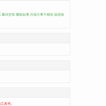
戒
履舄交错
履险如夷
吕端大事不糊涂
旅进旅
的工具书。