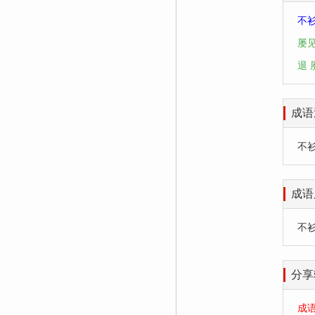
不
屡
退
成语
不衫不
成语
不
分享
成