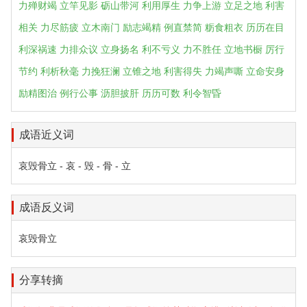
力殚财竭
立竿见影
砺山带河
利用厚生
力争上游
立足之地
利害
相关
力尽筋疲
立木南门
励志竭精
例直禁简
粝食粗衣
历历在目
利深祸速
力排众议
立身扬名
利不亏义
力不胜任
立地书橱
厉行
节约
利析秋毫
力挽狂澜
立锥之地
利害得失
力竭声嘶
立命安身
励精图治
例行公事
沥胆披肝
历历可数
利令智昏
成语近义词
哀毁骨立 - 哀 - 毁 - 骨 - 立
成语反义词
哀毁骨立
分享转摘