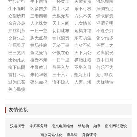
寸步难行
手下留情
一抔黄土
夫荣妻贵
流水朝宗
生不逢时
凶多吉少
粪土不如
乐不可极
捶胸顿足
众望所归
三妻四妾
无根无蒂
方头不劣
慷慨解囊
余音袅袅
人老珠黄
天上人间
儿女情长
泾渭分明
抽丝剥茧
一丘一壑
切切此布
短褐穿结
不遗余力
交臂失之
胸无点墨
铺张浪费
东海扬尘
粥少僧多
佶屈聱牙
撑肠拄腹
无济于事
内省不疚
等而上之
巴三览四
鱼龙曼衍
怀恨在心
天下为公
迷离惝恍
比物此志
授受不亲
一日千里
搽脂抹粉
壶中日月
柳下借阴
生聚教训
熊罴入梦
不堪入目
何乐不为
雷打不动
朱轮华毂
三十六计，走为上计
无可非议
过为已甚
磕头如捣
语不惊人
人穷志短
天旋地转
关心民瘼
友情链接
汉语拼音
律师事务所
南京电脑维修
钢结构
如皋
南京网站建设
南京网站优化
查单词
身份证号