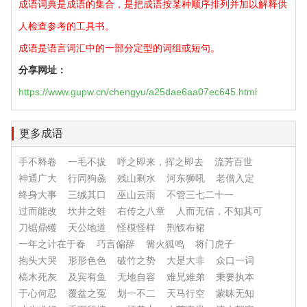
成语词典是成语的集合，是把成语按某种顺序排列并加以解释供
人检查参考的工具书。
成语是语言词汇中的一部分定型的词组或短句。
分享网址：
https://www.gupw.cn/chengyu/a25dae6aa07ec645.html
更多成语
手不释卷
一毛不拔
呼之即来，挥之即去
流芳百世
神通广大
行同狗彘
残山剩水
河东狮吼
老僧入定
终身大事
三缄其口
巫山云雨
不管三七二十一
过而能改
坎井之蛙
右传之八章
人而无信，不知其可
刀锯鼎镬
天公地道
怪模怪样
荆钗布裙
一年之计在于春
巧言偏辞
篝火狐鸣
将门虎子
抱头大哭
形形色色
破竹之势
大是大非
众口一词
槁木死灰
及宾有鱼
无地自容
难兄难弟
秉要执本
于心何忍
覆盆之冤
划一不二
天马行空
蒙昧无知