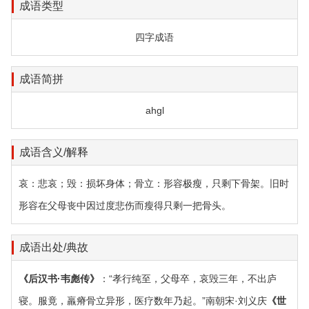
成语类型
四字成语
成语简拼
ahgl
成语含义/解释
哀：悲哀；毁：损坏身体；骨立：形容极瘦，只剩下骨架。旧时
形容在父母丧中因过度悲伤而瘦得只剩一把骨头。
成语出处/典故
《后汉书·韦彪传》
：“孝行纯至，父母卒，哀毁三年，不出庐
寝。服竟，羸瘠骨立异形，医疗数年乃起。”南朝宋·刘义庆
《世