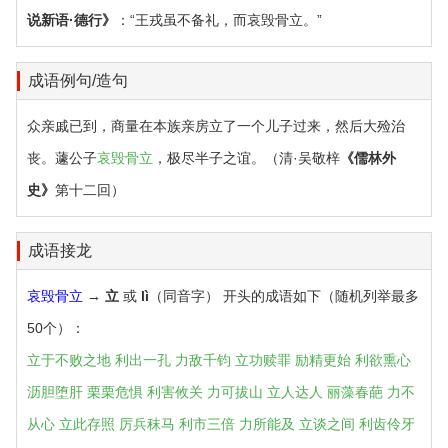
说新语·德行》
：“王戎虽不备礼，而哀毁骨立。”
成语例句/造句
众亲戚已到，商量在本族亲房立了一个儿子过来，然后大殓治
丧。蘧公子
哀毁骨立
，极尽半子之谊。（清·吴敬梓
《儒林外
史》
第十二回）
成语接龙
哀毁骨立
→
立
或
lì
（同音字） 开头的成语如下（随机列举最多
50个）：
立于不败之地
利出一孔
力敌千钧
立功赎罪
励精更始
利欲熏心
沥胆堕肝
栗栗危惧
利害攸关
力可拔山
立人达人
丽藻春葩
力不
从心
立此存照
厉兵秣马
利市三倍
力所能及
立谈之间
利齿伶牙