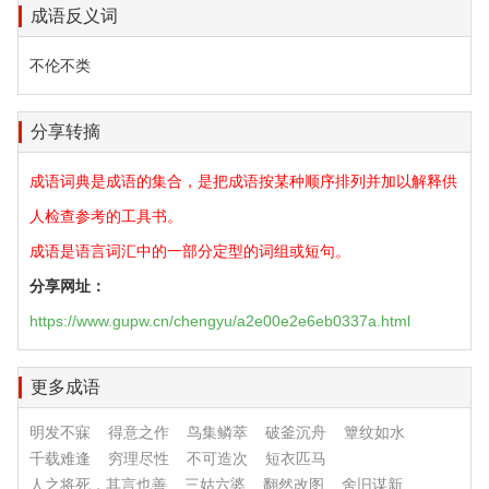
成语反义词
不伦不类
分享转摘
成语词典是成语的集合，是把成语按某种顺序排列并加以解释供
人检查参考的工具书。
成语是语言词汇中的一部分定型的词组或短句。
分享网址：
https://www.gupw.cn/chengyu/a2e00e2e6eb0337a.html
更多成语
明发不寐
得意之作
鸟集鳞萃
破釜沉舟
簟纹如水
千载难逢
穷理尽性
不可造次
短衣匹马
人之将死，其言也善
三姑六婆
翻然改图
舍旧谋新