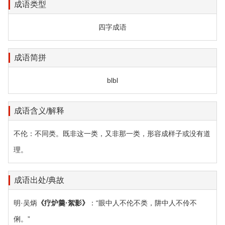
成语类型
四字成语
成语简拼
blbl
成语含义/解释
不伦：不同类。既非这一类，又非那一类，形容成样子或没有道
理。
成语出处/典故
明·吴炳
《疗炉羹·絮影》
：“眼中人不伦不类，阱中人不伶不
俐。”