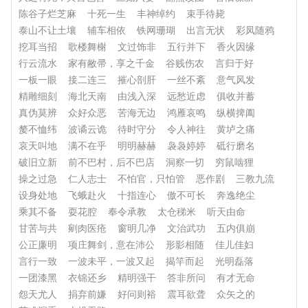
陈谷子烂芝麻
十死一生
丰神绰约
束手待毙
泰山不让土壤
辅车相依
铁网珊瑚
出言无状
彩凤随鸦
挖耳当招
歌楼舞榭
文过饰非
五行并下
香火因缘
行云流水
家有敝帚，享之千金
谷贱伤农
言归于好
一板一眼
接二连三
摧心剖肝
一丝不紊
意气风发
精雕细刻
海北天南
由浅入深
远愁近虑
俱收并蓄
真伪莫辨
众好众恶
苦海无边
鸿雁哀鸣
纵横捭阖
嫠不恤纬
波谲云诡
待时守分
令人神往
黄垆之痛
哀天叫地
满不在乎
明明赫赫
袅袅婷婷
砥行磨名
破旧立新
前不巴村，后不巴店
洞察一切
穷鼠啮狸
操之过急
仁人志士
不怕官，只怕管
恶作剧
三教九流
设身处地
飞蛾赴火
十指连心
傲不可长
奔逸绝尘
乘其不备
耍花腔
奉令承教
太仓稊米
听天由命
甘苦与共
剜肉医疮
窗明几净
文治武功
五内俱崩
公正廉明
项庄舞剑，意在沛公
形影相随
佳儿佳妇
言行一致
一波未平，一波又起
揭竿而起
光明磊落
一团漆黑
衣锦还乡
精明强干
答非所问
有才无命
怨天尤人
捐弃前嫌
好问则裕
震耳欲聋
众矢之的