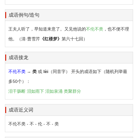
成语例句/造句
王夫人听了，早知道来意了。又见他说的
不伦不类
，也不便不理
他。（清·曹雪芹
《红楼梦》
第六十七回）
成语接龙
不伦不类
→
类
或
lèi
（同音字） 开头的成语如下（随机列举最
多50个）：
泪干肠断
泪如雨下
泪如泉涌
类聚群分
成语近义词
不伦不类 - 不 - 伦 - 不 - 类