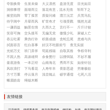
夺胎换骨
生发未燥
大义凛然
盘游无度
目光如豆
洞彻事理
面墙而立
落花有意，流水无情
等而下之
摧坚陷阵
零丁孤苦
质疑问难
澧兰沅芷
兵荒马乱
待字闺中
月晕而风
旷世奇才
引颈受戮
慨然允诺
一谦四益
触景生情
久而久之
言行不一
斤斤计较
笑容可掬
交头接耳
无偏无党
傲慢少礼
家破人亡
吞云吐雾
乘伪行诈
积善成德
贪蛇忘尾
患难与共
拭面容言
红白喜事
好汉不吃眼前亏
查无实据
光焰万丈
班门弄斧
苟延残喘
自取其咎
争权夺利
不因人热
高谈雄辩
余食赘行
以狸饵鼠
不衫不履
釜底游鱼
一本正经
山南海北
秀而不实
如坐针毡
风吹浪打
下马看花
人寿年丰
畏影恶迹
穷奢极欲
方寸万重
停云落月
浅尝辄止
硕学通儒
七死八活
蛾眉皓齿
绳锯木断
友情链接
汉语拼音
律师事务所
南京电脑维修
钢结构
如皋
南京网站建设