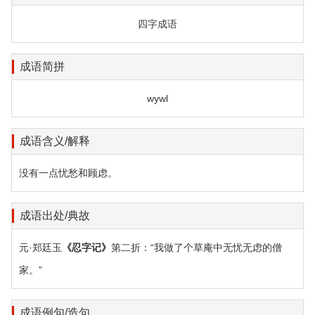
四字成语
成语简拼
wywl
成语含义/解释
没有一点忧愁和顾虑。
成语出处/典故
元·郑廷玉
《忍字记》
第二折：“我做了个草庵中无忧无虑的僧
家。”
成语例句/造句