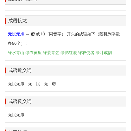
成语接龙
无忧无虑
→
虑
或
lǜ
（同音字） 开头的成语如下（随机列举最
多50个）：
绿水青山
绿衣黄里
绿蓑青笠
绿肥红瘦
绿衣使者
绿叶成阴
成语近义词
无忧无虑 - 无 - 忧 - 无 - 虑
成语反义词
无忧无虑