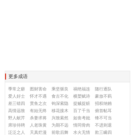
更多成语
季常之癖
图财害命
乘坚驱良
祸绝福连
随行逐队
爱人好士
怀才不遇
食古不化
横槊赋诗
豪放不羁
差三错四
贯鱼之次
钩深索隐
捉贼捉赃
招权纳贿
高情远致
有始无终
移花接木
百了千当
俯首帖耳
野人献芹
杀妻求将
兴致索然
如丧考妣
锋不可当
席珍待聘
人老珠黄
为期不远
情同骨肉
不进则退
泛泛之人
天真烂漫
前歌后舞
水火无情
欺三瞒四