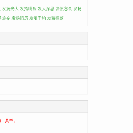
伏
发扬光大
发指眦裂
发人深思
发愤忘食
发扬
号施令
发扬蹈厉
发引千钧
发蒙振落
的工具书。