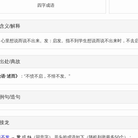
四字成语
含义/解释
：心里想说而说不出来。发：启发。指不到学生想说而说不出来时，不去
出处/典故
论语·述而》
：“不愤不启，不悱不发。”
例句/造句
接龙
悱不发
→
发
或
fā
（同音字） 开头的成语如下（随机列举最多50个）：