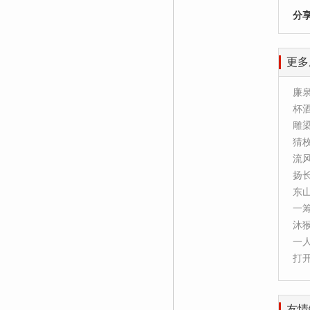
分
更多
廉
杯
雕
猜
流
扬
东
一
沐
一
打
友情