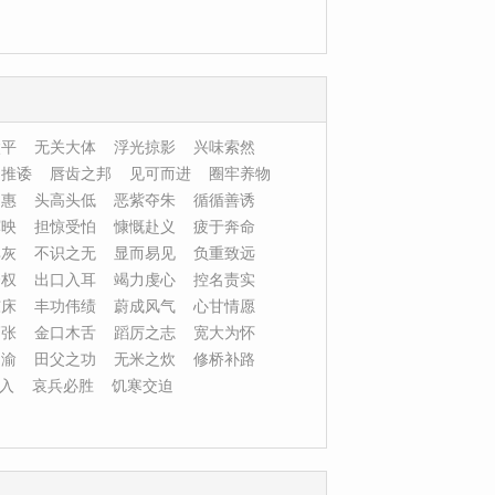
太平
无关大体
浮光掠影
兴味索然
相推诿
唇齿之邦
见可而进
圈牢养物
匪惠
头高头低
恶紫夺朱
循循善诱
辉映
担惊受怕
慷慨赴义
疲于奔命
俱灰
不识之无
显而易见
负重致远
夺权
出口入耳
竭力虔心
控名责实
东床
丰功伟绩
蔚成风气
心甘情愿
高张
金口木舌
蹈厉之志
宽大为怀
不渝
田父之功
无米之炊
修桥补路
入
哀兵必胜
饥寒交迫