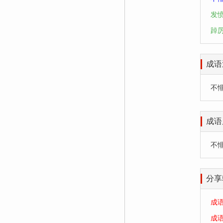
发
踔
成语
不悱不
成语
不
分享
成
成