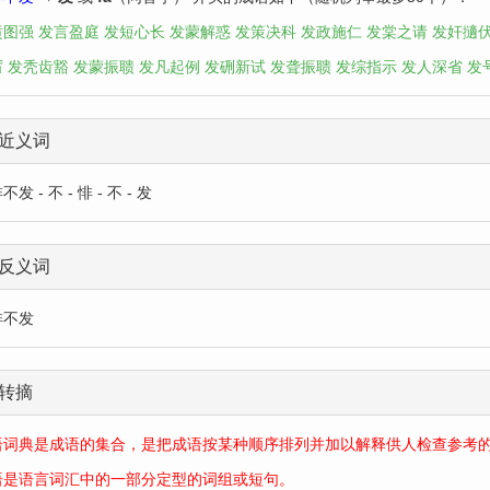
愤图强
发言盈庭
发短心长
发蒙解惑
发策决科
发政施仁
发棠之请
发奸擿
厉
发秃齿豁
发蒙振聩
发凡起例
发硎新试
发聋振聩
发综指示
发人深省
发
近义词
发 - 不 - 悱 - 不 - 发
反义词
悱不发
转摘
语词典是成语的集合，是把成语按某种顺序排列并加以解释供人检查参考
语是语言词汇中的一部分定型的词组或短句。