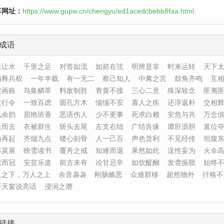
享网址：
https://www.gupw.cn/chengyu/ed1acedcbebb8faa.html
成语
泉让水
千里之足
对答如流
如箭在弦
明辨是非
时来运转
天下
酒释兵权
一年半载
有一无二
察己知人
中冓之言
鼓角齐鸣
互
梁画栋
鸟集鳞萃
料敌制胜
青黄不接
三心二意
殊深轸念
匪夷
枚行令
一致百虑
圆孔方木
惴惴不安
寡人之疾
还淳返朴
交相
风余韵
屈艳班香
恶语伤人
少不更事
死求白赖
安危与共
万念
长而去
衣被群生
斩头去尾
左支右绌
广结良缘
隳肝沥胆
篡位
山再起
齐烟九点
镂心刻骨
人一己百
声色货利
不见经传
坦腹
筹莫展
映雪读书
覆舟之戒
知难而退
果然如此
逞性妄为
火伞
猴而冠
安贫乐道
前古未有
论甘忌辛
如饮醍醐
发聋振聩
始终
人之下，万人之上
余音袅袅
刚肠嫉恶
众难群移
超然物外
扞格不
开天窗说亮话
浸润之谮
链接