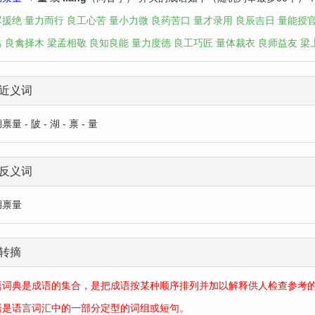
尽援绝
量力而行
良工心苦
量小力微
良药苦口
量才录用
良辰吉日
量能授
出
良禽择木
梁孟相敬
良知良能
量力度德
良工巧匠
量体裁衣
良师益友
梁
近义词
量 - 陂 - 湖 - 禀 - 量
反义词
湖禀量
转摘
语词典是成语的集合，是把成语按某种顺序排列并加以解释供人检查参考
语是语言词汇中的一部分定型的词组或短句。