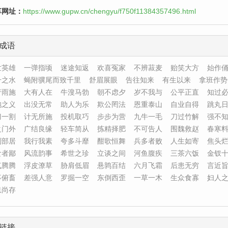
享网址：
https://www.gupw.cn/chengyu/f750f11384357496.html
成语
世英雄
一弹指顷
迷途知返
欢喜冤家
不辨菽麦
贻笑大方
始作
升之水
蝇附骥尾而致千里
舒眉展眼
告往知来
有生以来
拿班作势
行雨施
大有人在
牛溲马勃
朝不虑夕
岁不我与
公平正直
知过
袍之义
出没无常
助人为乐
欺公罔法
恩重泰山
自业自得
跳丸
刀一割
计无所施
投机取巧
步步为营
九牛一毛
刀过竹解
强不
之门外
广结良缘
轻车简从
拣精择肥
不可告人
围魏救赵
春寒
别部居
我行我素
夸多斗靡
酣歌恒舞
兵多者败
人生如寄
焦头
食者鄙
风流韵事
希世之珍
立谈之间
河鱼腹疾
三茶六饭
金钗
气腾腾
浮皮潦草
胁肩低眉
悬鹑百结
六月飞霜
后患无穷
言近
事俯畜
差强人意
罗掘一空
东倒西歪
一草一木
生众食寡
妇人
息尚存
链接