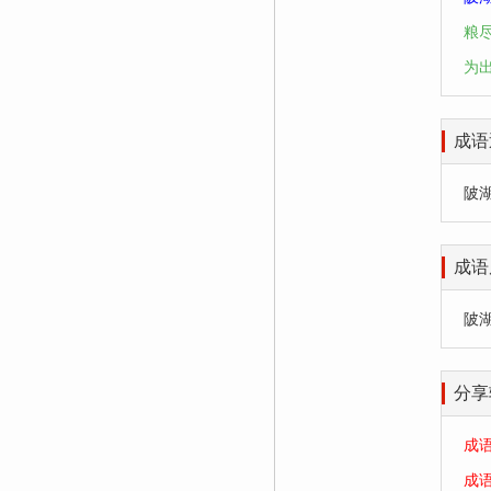
粮
为
成语
陂湖禀
成语
陂
分享
成
成