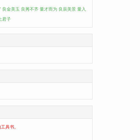
官
良金美玉
良莠不齐
量才而为
良辰美景
量入
上君子
的工具书。