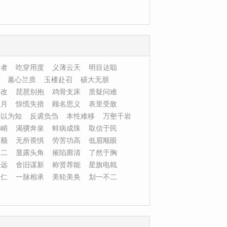
俑者
吃穿用度
义薄云天
明目达聪
蕙心兰质
玉楼赴召
硕大无朋
必改
琵琶别抱
鸡骨支床
质疑问难
日月
惊慌失措
顾名思义
表里受敌
知以为知
反裘负刍
本性难移
万壑千岩
料峭
渴骥奔泉
蚌病成珠
取信于民
烂额
无所畏惧
劳苦功高
低眉顺眼
十二
显露头角
摧陷廓清
了然于胸
旨远
舍旧谋新
称贤荐能
星旗电戟
之仁
一脉相承
美轮美奂
划一不二