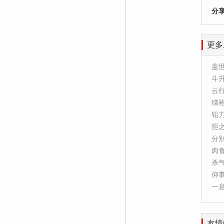
分
更多
盖
斗
云
绨
铅
拒
分
肉
杀
仰
一
友情