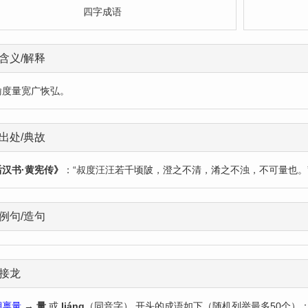
四字成语
含义/解释
喻度量宽广恢弘。
出处/典故
后汉书·黄宪传》
：“叔度汪汪若千顷陂，澄之不清，淆之不浊，不可量也。
例句/造句
接龙
湖禀量
→
量
或
liáng
（同音字） 开头的成语如下（随机列举最多50个）