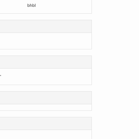
bhbl
”
：