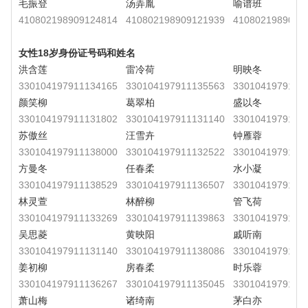
毛振登
汤弄胤
喻谱班
410802198909124814
410802198909121939
4108021989091
女性18岁身份证号码和姓名
洪含莲
雷冷荷
明映冬
330104197911134165
330104197911135563
3301041979111
颜笑柳
葛翠柏
盛以冬
330104197911131802
330104197911131140
3301041979111
苏傲丝
汪雪卉
钟雁蓉
330104197911138000
330104197911132522
3301041979111
方曼冬
任春柔
水小凝
330104197911138529
330104197911136507
3301041979111
林灵萱
林醉柳
管飞荷
330104197911133269
330104197911139863
3301041979111
吴思菱
黄映阳
戚听南
330104197911131140
330104197911138086
3301041979111
姜初柳
房春柔
时乐蓉
330104197911136267
330104197911135045
3301041979111
萧山梅
诸绮南
茅白亦