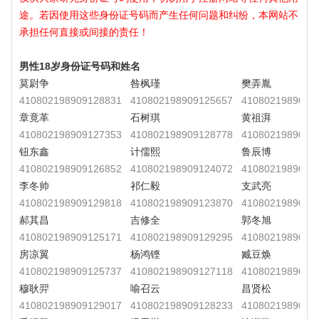
途。若因使用这些身份证号码而产生任何问题和纠纷，本网站不
承担任何直接或间接的责任！
男性18岁身份证号码和姓名
莫尉争
咎枫瑾
樊弄胤
410802198909128831
410802198909125657
4108021989091
章竟革
石树琪
黄祖湃
410802198909127353
410802198909128778
4108021989091
钮东鑫
计儒熙
鲁辰博
410802198909126852
410802198909124072
4108021989091
李冬帅
祁仁毅
支武亮
410802198909129818
410802198909123870
4108021989091
郝其昌
吉修全
郭冬旭
410802198909125171
410802198909129295
4108021989091
房凉翼
杨鸿铿
臧豆焕
410802198909125737
410802198909127118
4108021989091
穆耿羿
喻召云
昌贤松
410802198909129017
410802198909128233
4108021989091