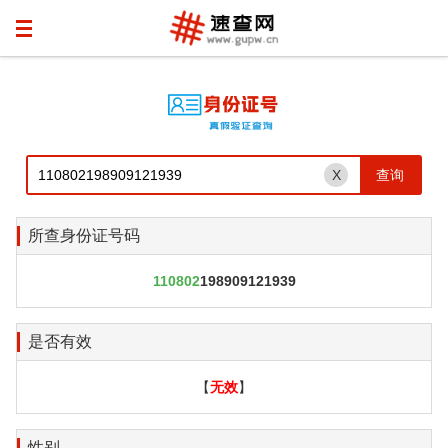
X
所查身份证号码
110802
198909121939
是否有效
【
无效
】
性别