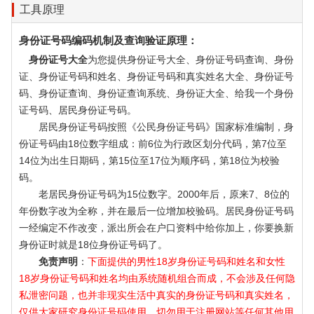
工具原理
身份证号码编码机制及查询验证原理：
身份证号大全
为您提供身份证号大全、身份证号码查询、身份
证、身份证号码和姓名、身份证号码和真实姓名大全、身份证号
码、身份证查询、身份证查询系统、身份证大全、给我一个身份
证号码、居民身份证号码。
居民身份证号码按照《公民身份证号码》国家标准编制，身
份证号码由18位数字组成：前6位为行政区划分代码，第7位至
14位为出生日期码，第15位至17位为顺序码，第18位为校验
码。
老居民身份证号码为15位数字。2000年后，原来7、8位的
年份数字改为全称，并在最后一位增加校验码。居民身份证号码
一经编定不作改变，派出所会在户口资料中给你加上，你要换新
身份证时就是18位身份证号码了。
免责声明
：
下面提供的男性18岁身份证号码和姓名和女性
18岁身份证号码和姓名均由系统随机组合而成，不会涉及任何隐
私泄密问题，也并非现实生活中真实的身份证号码和真实姓名，
仅供大家研究身份证号码使用，切勿用于注册网站等任何其他用