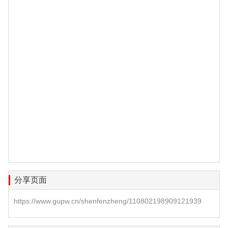
分享页面
https://www.gupw.cn/shenfenzheng/110802198909121939