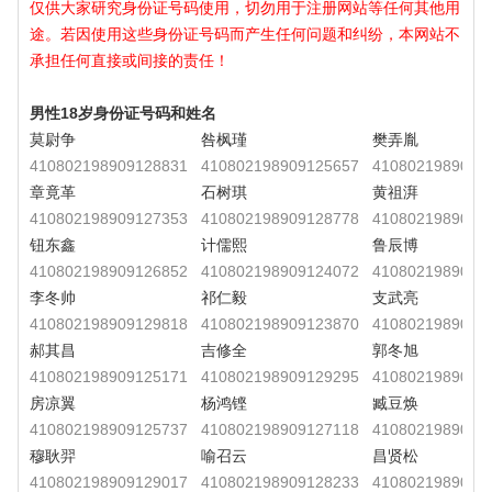
仅供大家研究身份证号码使用，切勿用于注册网站等任何其他用
途。若因使用这些身份证号码而产生任何问题和纠纷，本网站不
承担任何直接或间接的责任！
男性18岁身份证号码和姓名
莫尉争
咎枫瑾
樊弄胤
410802198909128831
410802198909125657
4108021989091
章竟革
石树琪
黄祖湃
410802198909127353
410802198909128778
4108021989091
钮东鑫
计儒熙
鲁辰博
410802198909126852
410802198909124072
4108021989091
李冬帅
祁仁毅
支武亮
410802198909129818
410802198909123870
4108021989091
郝其昌
吉修全
郭冬旭
410802198909125171
410802198909129295
4108021989091
房凉翼
杨鸿铿
臧豆焕
410802198909125737
410802198909127118
4108021989091
穆耿羿
喻召云
昌贤松
410802198909129017
410802198909128233
4108021989091