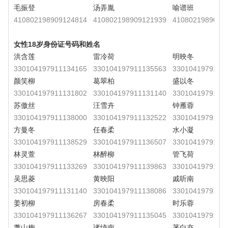
毛振登
汤弄胤
喻谱班
410802198909124814
410802198909121939
4108021989091
女性18岁身份证号码和姓名
洪含莲
雷冷荷
明映冬
330104197911134165
330104197911135563
3301041979111
颜笑柳
葛翠柏
盛以冬
330104197911131802
330104197911131140
3301041979111
苏傲丝
汪雪卉
钟雁蓉
330104197911138000
330104197911132522
3301041979111
方曼冬
任春柔
水小凝
330104197911138529
330104197911136507
3301041979111
林灵萱
林醉柳
管飞荷
330104197911133269
330104197911139863
3301041979111
吴思菱
黄映阳
戚听南
330104197911131140
330104197911138086
3301041979111
姜初柳
房春柔
时乐蓉
330104197911136267
330104197911135045
3301041979111
萧山梅
诸绮南
茅白亦