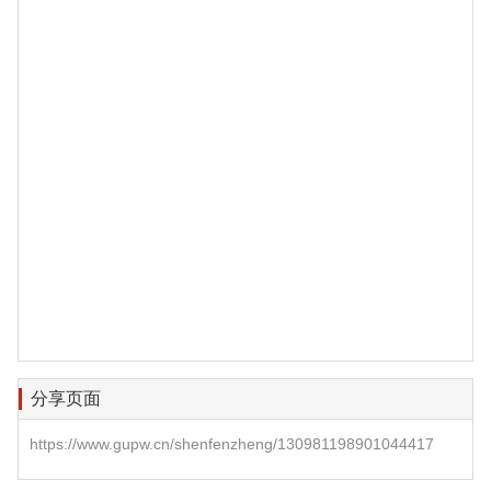
分享页面
https://www.gupw.cn/shenfenzheng/130981198901044417