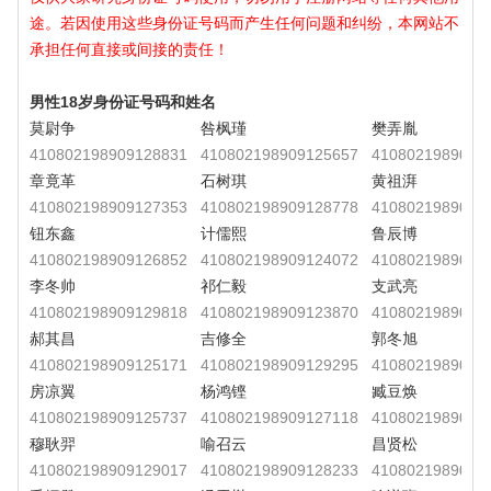
途。若因使用这些身份证号码而产生任何问题和纠纷，本网站不
承担任何直接或间接的责任！
男性18岁身份证号码和姓名
莫尉争
咎枫瑾
樊弄胤
410802198909128831
410802198909125657
4108021989091
章竟革
石树琪
黄祖湃
410802198909127353
410802198909128778
4108021989091
钮东鑫
计儒熙
鲁辰博
410802198909126852
410802198909124072
4108021989091
李冬帅
祁仁毅
支武亮
410802198909129818
410802198909123870
4108021989091
郝其昌
吉修全
郭冬旭
410802198909125171
410802198909129295
4108021989091
房凉翼
杨鸿铿
臧豆焕
410802198909125737
410802198909127118
4108021989091
穆耿羿
喻召云
昌贤松
410802198909129017
410802198909128233
4108021989091