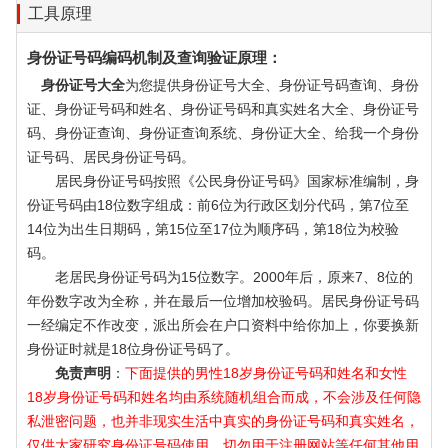
工具原理
身份证号码编码机制及查询验证原理：
身份证号大全
为您提供身份证号大全、身份证号码查询、身份
证、身份证号码和姓名、身份证号码和真实姓名大全、身份证号
码、身份证查询、身份证查询系统、身份证大全、给我一个身份
证号码、居民身份证号码。
居民身份证号码按照《公民身份证号码》国家标准编制，身
份证号码由18位数字组成：前6位为行政区划分代码，第7位至
14位为出生日期码，第15位至17位为顺序码，第18位为校验
码。
老居民身份证号码为15位数字。2000年后，原来7、8位的
年份数字改为全称，并在最后一位增加校验码。居民身份证号码
一经编定不作改变，派出所会在户口资料中给你加上，你要换新
身份证时就是18位身份证号码了。
免责声明
：
下面提供的男性18岁身份证号码和姓名和女性
18岁身份证号码和姓名均由系统随机组合而成，不会涉及任何隐
私泄密问题，也并非现实生活中真实的身份证号码和真实姓名，
仅供大家研究身份证号码使用，切勿用于注册网站等任何其他用