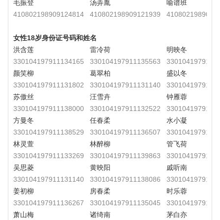
毛振登
汤弄胤
喻谱班
410802198909124814
410802198909121939
4108021989091
女性18岁身份证号码和姓名
洪含莲
雷冷荷
明映冬
330104197911134165
330104197911135563
3301041979111
颜笑柳
葛翠柏
盛以冬
330104197911131802
330104197911131140
3301041979111
苏傲丝
汪雪卉
钟雁蓉
330104197911138000
330104197911132522
3301041979111
方曼冬
任春柔
水小凝
330104197911138529
330104197911136507
3301041979111
林灵萱
林醉柳
管飞荷
330104197911133269
330104197911139863
3301041979111
吴思菱
黄映阳
戚听南
330104197911131140
330104197911138086
3301041979111
姜初柳
房春柔
时乐蓉
330104197911136267
330104197911135045
3301041979111
萧山梅
诸绮南
茅白亦