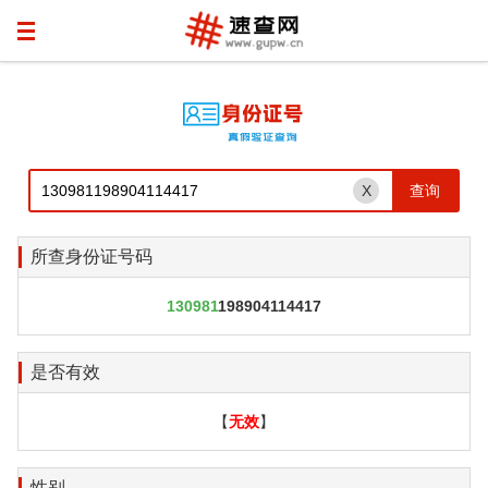
X
所查身份证号码
130981
198904114417
是否有效
【
无效
】
性别