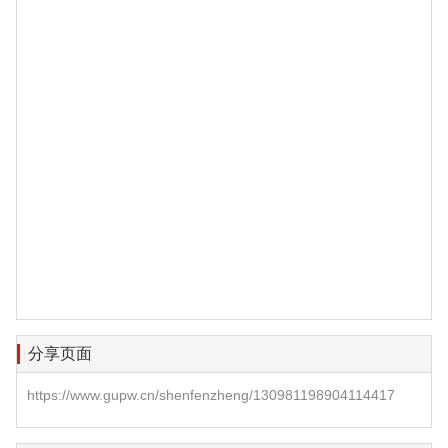
分享页面
https://www.gupw.cn/shenfenzheng/130981198904114417