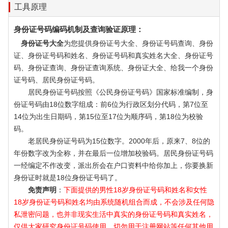
工具原理
身份证号码编码机制及查询验证原理：
身份证号大全
为您提供身份证号大全、身份证号码查询、身份
证、身份证号码和姓名、身份证号码和真实姓名大全、身份证号
码、身份证查询、身份证查询系统、身份证大全、给我一个身份
证号码、居民身份证号码。
居民身份证号码按照《公民身份证号码》国家标准编制，身
份证号码由18位数字组成：前6位为行政区划分代码，第7位至
14位为出生日期码，第15位至17位为顺序码，第18位为校验
码。
老居民身份证号码为15位数字。2000年后，原来7、8位的
年份数字改为全称，并在最后一位增加校验码。居民身份证号码
一经编定不作改变，派出所会在户口资料中给你加上，你要换新
身份证时就是18位身份证号码了。
免责声明
：
下面提供的男性18岁身份证号码和姓名和女性
18岁身份证号码和姓名均由系统随机组合而成，不会涉及任何隐
私泄密问题，也并非现实生活中真实的身份证号码和真实姓名，
仅供大家研究身份证号码使用，切勿用于注册网站等任何其他用