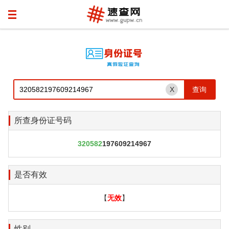
X
所查身份证号码
320582
197609214967
是否有效
【
无效
】
性别