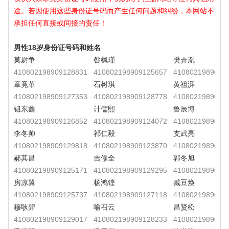
途。若因使用这些身份证号码而产生任何问题和纠纷，本网站不
承担任何直接或间接的责任！
男性18岁身份证号码和姓名
莫尉争
咎枫瑾
樊弄胤
410802198909128831
410802198909125657
4108021989091
章竟革
石树琪
黄祖湃
410802198909127353
410802198909128778
4108021989091
钮东鑫
计儒熙
鲁辰博
410802198909126852
410802198909124072
4108021989091
李冬帅
祁仁毅
支武亮
410802198909129818
410802198909123870
4108021989091
郝其昌
吉修全
郭冬旭
410802198909125171
410802198909129295
4108021989091
房凉翼
杨鸿铿
臧豆焕
410802198909125737
410802198909127118
4108021989091
穆耿羿
喻召云
昌贤松
410802198909129017
410802198909128233
4108021989091