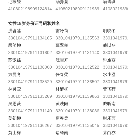
毛振登
汤弄胤
喻谱班
410802198909124814
410802198909121939
4108021989091
女性18岁身份证号码和姓名
洪含莲
雷冷荷
明映冬
330104197911134165
330104197911135563
3301041979111
颜笑柳
葛翠柏
盛以冬
330104197911131802
330104197911131140
3301041979111
苏傲丝
汪雪卉
钟雁蓉
330104197911138000
330104197911132522
3301041979111
方曼冬
任春柔
水小凝
330104197911138529
330104197911136507
3301041979111
林灵萱
林醉柳
管飞荷
330104197911133269
330104197911139863
3301041979111
吴思菱
黄映阳
戚听南
330104197911131140
330104197911138086
3301041979111
姜初柳
房春柔
时乐蓉
330104197911136267
330104197911135045
3301041979111
萧山梅
诸绮南
茅白亦