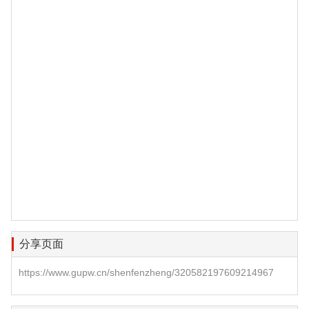
分享页面
https://www.gupw.cn/shenfenzheng/320582197609214967