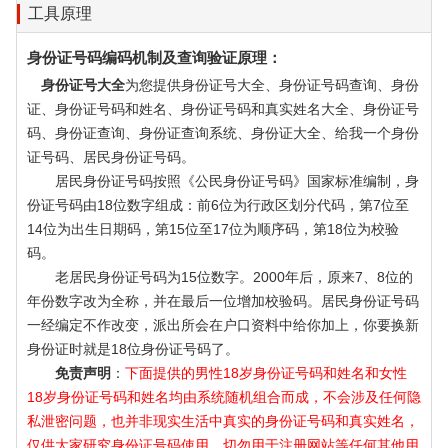
工具原理
身份证号码编码机制及查询验证原理：
身份证号大全
为您提供身份证号大全、身份证号码查询、身份
证、身份证号码和姓名、身份证号码和真实姓名大全、身份证号
码、身份证查询、身份证查询系统、身份证大全、给我一个身份
证号码、居民身份证号码。
居民身份证号码按照《公民身份证号码》国家标准编制，身
份证号码由18位数字组成：前6位为行政区划分代码，第7位至
14位为出生日期码，第15位至17位为顺序码，第18位为校验
码。
老居民身份证号码为15位数字。2000年后，原来7、8位的
年份数字改为全称，并在最后一位增加校验码。居民身份证号码
一经编定不作改变，派出所会在户口资料中给你加上，你要换新
身份证时就是18位身份证号码了。
免责声明
：
下面提供的男性18岁身份证号码和姓名和女性
18岁身份证号码和姓名均由系统随机组合而成，不会涉及任何隐
私泄密问题，也并非现实生活中真实的身份证号码和真实姓名，
仅供大家研究身份证号码使用，切勿用于注册网站等任何其他用