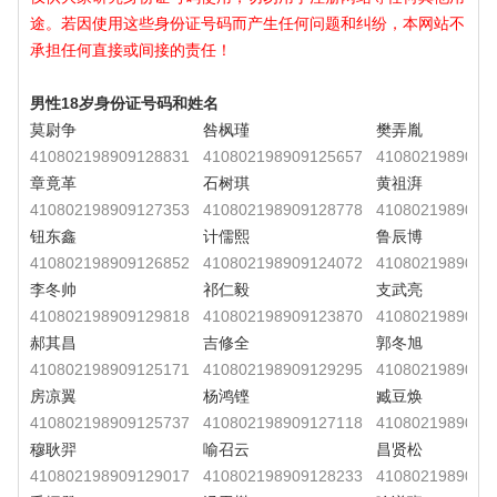
途。若因使用这些身份证号码而产生任何问题和纠纷，本网站不
承担任何直接或间接的责任！
男性18岁身份证号码和姓名
莫尉争
咎枫瑾
樊弄胤
410802198909128831
410802198909125657
4108021989091
章竟革
石树琪
黄祖湃
410802198909127353
410802198909128778
4108021989091
钮东鑫
计儒熙
鲁辰博
410802198909126852
410802198909124072
4108021989091
李冬帅
祁仁毅
支武亮
410802198909129818
410802198909123870
4108021989091
郝其昌
吉修全
郭冬旭
410802198909125171
410802198909129295
4108021989091
房凉翼
杨鸿铿
臧豆焕
410802198909125737
410802198909127118
4108021989091
穆耿羿
喻召云
昌贤松
410802198909129017
410802198909128233
4108021989091