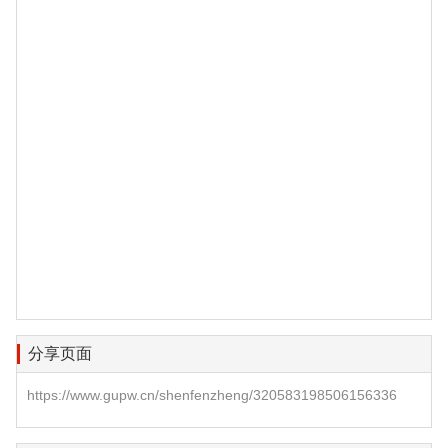
分享页面
https://www.gupw.cn/shenfenzheng/320583198506156336