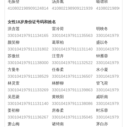
毛振登
汤弄胤
喻谱班
410802198909124814
410802198909121939
4108021989091
女性18岁身份证号码和姓名
洪含莲
雷冷荷
明映冬
330104197911134165
330104197911135563
3301041979111
颜笑柳
葛翠柏
盛以冬
330104197911131802
330104197911131140
3301041979111
苏傲丝
汪雪卉
钟雁蓉
330104197911138000
330104197911132522
3301041979111
方曼冬
任春柔
水小凝
330104197911138529
330104197911136507
3301041979111
林灵萱
林醉柳
管飞荷
330104197911133269
330104197911139863
3301041979111
吴思菱
黄映阳
戚听南
330104197911131140
330104197911138086
3301041979111
姜初柳
房春柔
时乐蓉
330104197911136267
330104197911135045
3301041979111
萧山梅
诸绮南
茅白亦