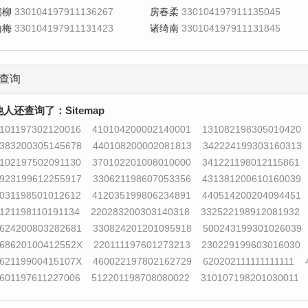
初柳
330104197911136267
房春柔
330104197911135045
山梅
330104197911131423
诸绮南
330104197911131845
查询
他人还查询了：
Sitemap
101197302120016
410104200002140001
131082198305010420
383200305145678
440108200002081813
342224199303160313
102197502091130
370102201008010000
341221198012115861
923199612255917
330621198607053356
431381200610160039
031198501012612
412035199806234891
440514200204094451
121198110191134
220283200303140318
332522198912081932
624200803282681
330824201201095918
500243199301026039
68620100412552X
220111197601273213
230229199603016030
62119900415107X
460022197802162729
620202111111111111
601197611227006
512201198708080022
310107198201030011