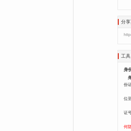
分享
htt
工具
身
份
居
位
老
证
何