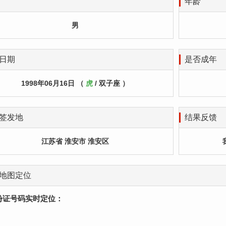
年龄
男
日期
是否成年
1998年06月16日 （
虎
/ 双子座 ）
签发地
结果反馈
江苏省 淮安市 淮安区
地图定位
份证号码实时定位：