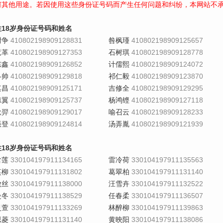
何其他用途。若因使用这些身份证号码而产生任何问题和纠纷，本网站不
性18岁身份证号码和姓名
尉争
410802198909128831
咎枫瑾
410802198909125657
竟革
410802198909127353
石树琪
410802198909128778
东鑫
410802198909126852
计儒熙
410802198909124072
冬帅
410802198909129818
祁仁毅
410802198909123870
其昌
410802198909125171
吉修全
410802198909129295
凉翼
410802198909125737
杨鸿铿
410802198909127118
耿羿
410802198909129017
喻召云
410802198909128233
振登
410802198909124814
汤弄胤
410802198909121939
性18岁身份证号码和姓名
含莲
330104197911134165
雷冷荷
330104197911135563
笑柳
330104197911131802
葛翠柏
330104197911131140
傲丝
330104197911138000
汪雪卉
330104197911132522
曼冬
330104197911138529
任春柔
330104197911136507
灵萱
330104197911133269
林醉柳
330104197911139863
思菱
330104197911131140
黄映阳
330104197911138086