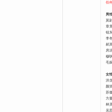
任
男
莫
章
钮
李
郝
房
穆
毛
女
洪
颜
苏
方
林
吴