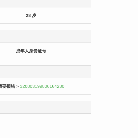
28 岁
成年人身份证号
我要报错
>
320803199806164230