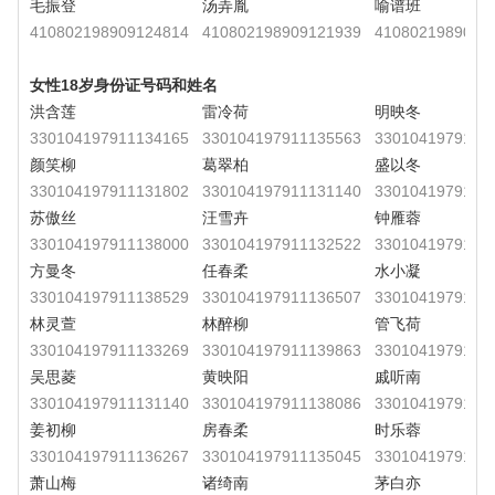
毛振登
汤弄胤
喻谱班
410802198909124814
410802198909121939
4108021989091
女性18岁身份证号码和姓名
洪含莲
雷冷荷
明映冬
330104197911134165
330104197911135563
3301041979111
颜笑柳
葛翠柏
盛以冬
330104197911131802
330104197911131140
3301041979111
苏傲丝
汪雪卉
钟雁蓉
330104197911138000
330104197911132522
3301041979111
方曼冬
任春柔
水小凝
330104197911138529
330104197911136507
3301041979111
林灵萱
林醉柳
管飞荷
330104197911133269
330104197911139863
3301041979111
吴思菱
黄映阳
戚听南
330104197911131140
330104197911138086
3301041979111
姜初柳
房春柔
时乐蓉
330104197911136267
330104197911135045
3301041979111
萧山梅
诸绮南
茅白亦