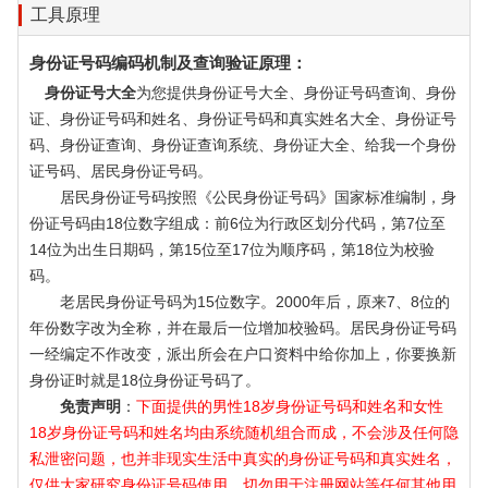
工具原理
身份证号码编码机制及查询验证原理：
身份证号大全
为您提供身份证号大全、身份证号码查询、身份
证、身份证号码和姓名、身份证号码和真实姓名大全、身份证号
码、身份证查询、身份证查询系统、身份证大全、给我一个身份
证号码、居民身份证号码。
居民身份证号码按照《公民身份证号码》国家标准编制，身
份证号码由18位数字组成：前6位为行政区划分代码，第7位至
14位为出生日期码，第15位至17位为顺序码，第18位为校验
码。
老居民身份证号码为15位数字。2000年后，原来7、8位的
年份数字改为全称，并在最后一位增加校验码。居民身份证号码
一经编定不作改变，派出所会在户口资料中给你加上，你要换新
身份证时就是18位身份证号码了。
免责声明
：
下面提供的男性18岁身份证号码和姓名和女性
18岁身份证号码和姓名均由系统随机组合而成，不会涉及任何隐
私泄密问题，也并非现实生活中真实的身份证号码和真实姓名，
仅供大家研究身份证号码使用，切勿用于注册网站等任何其他用