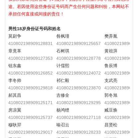
途。若因使用这些身份证号码而产生任何问题和纠纷，本网站不
承担任何直接或间接的责任！
男性18岁身份证号码和姓名
莫尉争
咎枫瑾
樊弄胤
410802198909128831
410802198909125657
4108021989091
章竟革
石树琪
黄祖湃
410802198909127353
410802198909128778
4108021989091
钮东鑫
计儒熙
鲁辰博
410802198909126852
410802198909124072
4108021989091
李冬帅
祁仁毅
支武亮
410802198909129818
410802198909123870
4108021989091
郝其昌
吉修全
郭冬旭
410802198909125171
410802198909129295
4108021989091
房凉翼
杨鸿铿
臧豆焕
410802198909125737
410802198909127118
4108021989091
穆耿羿
喻召云
昌贤松
410802198909129017
410802198909128233
4108021989091