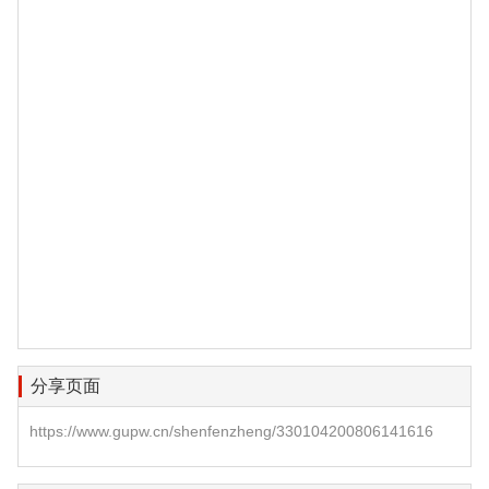
分享页面
https://www.gupw.cn/shenfenzheng/330104200806141616