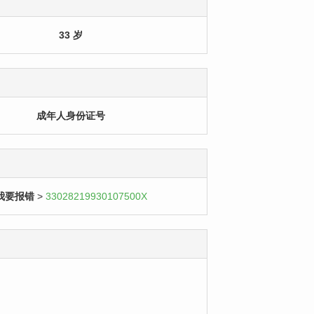
33 岁
成年人身份证号
我要报错
>
33028219930107500X