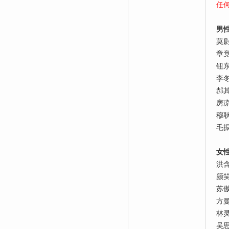
任
男
莫
章
钮
李
郝
房
穆
毛
女
洪
颜
苏
方
林
吴