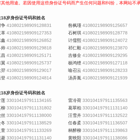
何其他用途。若因使用这些身份证号码而产生任何问题和纠纷，本网站不
性18岁身份证号码和姓名
尉争
410802198909128831
咎枫瑾
410802198909125657
竟革
410802198909127353
石树琪
410802198909128778
东鑫
410802198909126852
计儒熙
410802198909124072
冬帅
410802198909129818
祁仁毅
410802198909123870
其昌
410802198909125171
吉修全
410802198909129295
凉翼
410802198909125737
杨鸿铿
410802198909127118
耿羿
410802198909129017
喻召云
410802198909128233
振登
410802198909124814
汤弄胤
410802198909121939
性18岁身份证号码和姓名
含莲
330104197911134165
雷冷荷
330104197911135563
笑柳
330104197911131802
葛翠柏
330104197911131140
傲丝
330104197911138000
汪雪卉
330104197911132522
曼冬
330104197911138529
任春柔
330104197911136507
灵萱
330104197911133269
林醉柳
330104197911139863
思菱
330104197911131140
黄映阳
330104197911138086