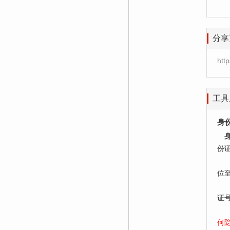
分享
htt
工具
身
份
居
位
老
证
何