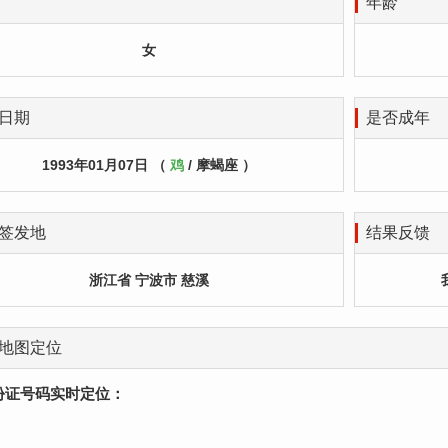
年龄
女
日期
是否成年
1993年01月07日 （
鸡
/ 摩蝎座 ）
签发地
结果反馈
浙江省 宁波市 慈溪
地图定位
份证号码实时定位：