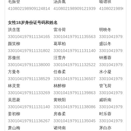
毛振登
汤弄胤
喻谱班
410802198909124814
410802198909121939
4108021989091
女性18岁身份证号码和姓名
洪含莲
雷冷荷
明映冬
330104197911134165
330104197911135563
3301041979111
颜笑柳
葛翠柏
盛以冬
330104197911131802
330104197911131140
3301041979111
苏傲丝
汪雪卉
钟雁蓉
330104197911138000
330104197911132522
3301041979111
方曼冬
任春柔
水小凝
330104197911138529
330104197911136507
3301041979111
林灵萱
林醉柳
管飞荷
330104197911133269
330104197911139863
3301041979111
吴思菱
黄映阳
戚听南
330104197911131140
330104197911138086
3301041979111
姜初柳
房春柔
时乐蓉
330104197911136267
330104197911135045
3301041979111
萧山梅
诸绮南
茅白亦