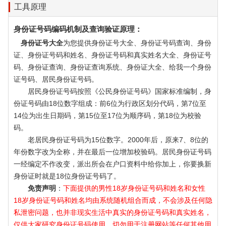
工具原理
身份证号码编码机制及查询验证原理：
身份证号大全
为您提供身份证号大全、身份证号码查询、身份
证、身份证号码和姓名、身份证号码和真实姓名大全、身份证号
码、身份证查询、身份证查询系统、身份证大全、给我一个身份
证号码、居民身份证号码。
居民身份证号码按照《公民身份证号码》国家标准编制，身
份证号码由18位数字组成：前6位为行政区划分代码，第7位至
14位为出生日期码，第15位至17位为顺序码，第18位为校验
码。
老居民身份证号码为15位数字。2000年后，原来7、8位的
年份数字改为全称，并在最后一位增加校验码。居民身份证号码
一经编定不作改变，派出所会在户口资料中给你加上，你要换新
身份证时就是18位身份证号码了。
免责声明
：
下面提供的男性18岁身份证号码和姓名和女性
18岁身份证号码和姓名均由系统随机组合而成，不会涉及任何隐
私泄密问题，也并非现实生活中真实的身份证号码和真实姓名，
仅供大家研究身份证号码使用，切勿用于注册网站等任何其他用