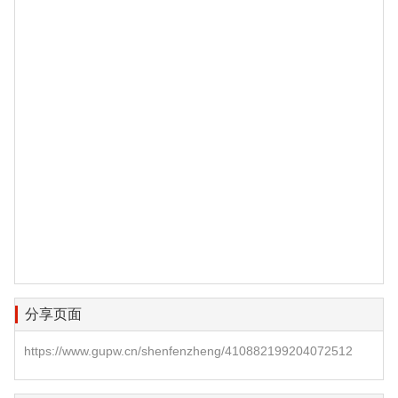
分享页面
https://www.gupw.cn/shenfenzheng/410882199204072512