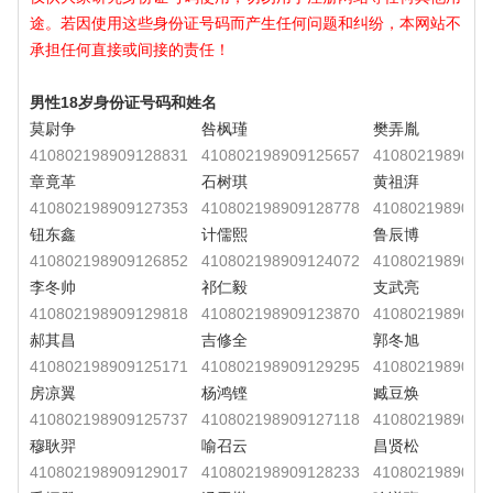
途。若因使用这些身份证号码而产生任何问题和纠纷，本网站不
承担任何直接或间接的责任！
男性18岁身份证号码和姓名
莫尉争
咎枫瑾
樊弄胤
410802198909128831
410802198909125657
4108021989091
章竟革
石树琪
黄祖湃
410802198909127353
410802198909128778
4108021989091
钮东鑫
计儒熙
鲁辰博
410802198909126852
410802198909124072
4108021989091
李冬帅
祁仁毅
支武亮
410802198909129818
410802198909123870
4108021989091
郝其昌
吉修全
郭冬旭
410802198909125171
410802198909129295
4108021989091
房凉翼
杨鸿铿
臧豆焕
410802198909125737
410802198909127118
4108021989091
穆耿羿
喻召云
昌贤松
410802198909129017
410802198909128233
4108021989091