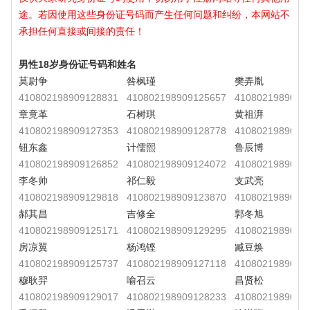
途。若因使用这些身份证号码而产生任何问题和纠纷，本网站不
承担任何直接或间接的责任！
男性18岁身份证号码和姓名
莫尉争
咎枫瑾
樊弄胤
410802198909128831
410802198909125657
4108021989091
章竟革
石树琪
黄祖湃
410802198909127353
410802198909128778
4108021989091
钮东鑫
计儒熙
鲁辰博
410802198909126852
410802198909124072
4108021989091
李冬帅
祁仁毅
支武亮
410802198909129818
410802198909123870
4108021989091
郝其昌
吉修全
郭冬旭
410802198909125171
410802198909129295
4108021989091
房凉翼
杨鸿铿
臧豆焕
410802198909125737
410802198909127118
4108021989091
穆耿羿
喻召云
昌贤松
410802198909129017
410802198909128233
4108021989091