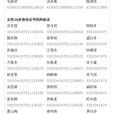
毛振登
汤弄胤
喻谱班
410802198909124814
410802198909121939
4108021989091
女性18岁身份证号码和姓名
洪含莲
雷冷荷
明映冬
330104197911134165
330104197911135563
3301041979111
颜笑柳
葛翠柏
盛以冬
330104197911131802
330104197911131140
3301041979111
苏傲丝
汪雪卉
钟雁蓉
330104197911138000
330104197911132522
3301041979111
方曼冬
任春柔
水小凝
330104197911138529
330104197911136507
3301041979111
林灵萱
林醉柳
管飞荷
330104197911133269
330104197911139863
3301041979111
吴思菱
黄映阳
戚听南
330104197911131140
330104197911138086
3301041979111
姜初柳
房春柔
时乐蓉
330104197911136267
330104197911135045
3301041979111
萧山梅
诸绮南
茅白亦