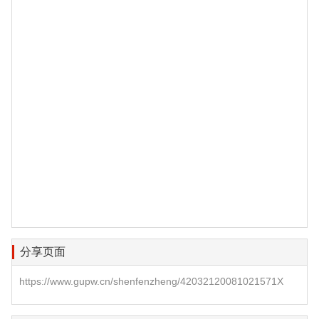
分享页面
https://www.gupw.cn/shenfenzheng/42032120081021571X