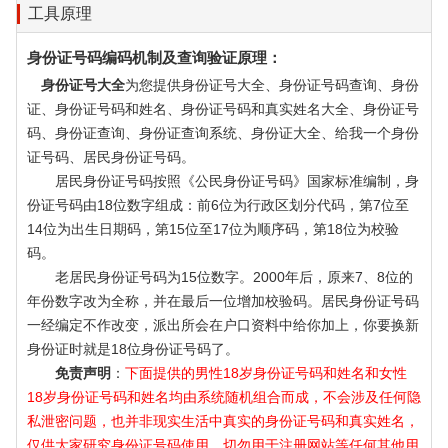
工具原理
身份证号码编码机制及查询验证原理：
身份证号大全
为您提供身份证号大全、身份证号码查询、身份
证、身份证号码和姓名、身份证号码和真实姓名大全、身份证号
码、身份证查询、身份证查询系统、身份证大全、给我一个身份
证号码、居民身份证号码。
居民身份证号码按照《公民身份证号码》国家标准编制，身
份证号码由18位数字组成：前6位为行政区划分代码，第7位至
14位为出生日期码，第15位至17位为顺序码，第18位为校验
码。
老居民身份证号码为15位数字。2000年后，原来7、8位的
年份数字改为全称，并在最后一位增加校验码。居民身份证号码
一经编定不作改变，派出所会在户口资料中给你加上，你要换新
身份证时就是18位身份证号码了。
免责声明
：
下面提供的男性18岁身份证号码和姓名和女性
18岁身份证号码和姓名均由系统随机组合而成，不会涉及任何隐
私泄密问题，也并非现实生活中真实的身份证号码和真实姓名，
仅供大家研究身份证号码使用，切勿用于注册网站等任何其他用