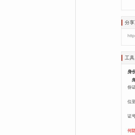
分享
htt
工具
身
份
居
位
老
证
何