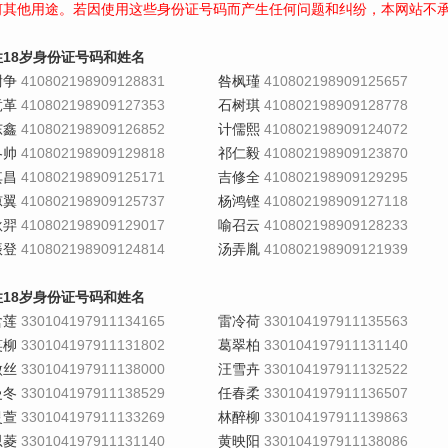
何其他用途。若因使用这些身份证号码而产生任何问题和纠纷，本网站不
性18岁身份证号码和姓名
尉争
410802198909128831
咎枫瑾
410802198909125657
竟革
410802198909127353
石树琪
410802198909128778
东鑫
410802198909126852
计儒熙
410802198909124072
冬帅
410802198909129818
祁仁毅
410802198909123870
其昌
410802198909125171
吉修全
410802198909129295
凉翼
410802198909125737
杨鸿铿
410802198909127118
耿羿
410802198909129017
喻召云
410802198909128233
振登
410802198909124814
汤弄胤
410802198909121939
性18岁身份证号码和姓名
含莲
330104197911134165
雷冷荷
330104197911135563
笑柳
330104197911131802
葛翠柏
330104197911131140
傲丝
330104197911138000
汪雪卉
330104197911132522
曼冬
330104197911138529
任春柔
330104197911136507
灵萱
330104197911133269
林醉柳
330104197911139863
思菱
330104197911131140
黄映阳
330104197911138086