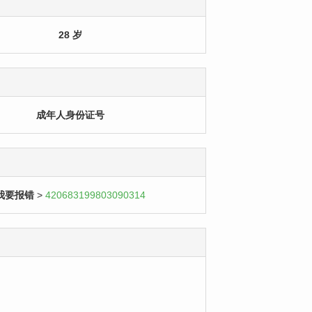
28 岁
成年人身份证号
我要报错
>
420683199803090314