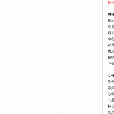
任
男
莫
章
钮
李
郝
房
穆
毛
女
洪
颜
苏
方
林
吴