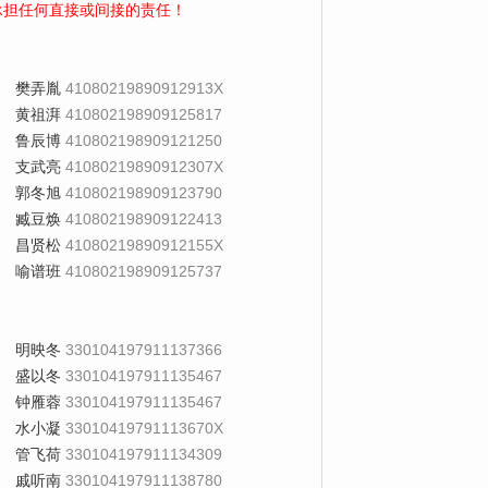
承担任何直接或间接的责任！
樊弄胤
41080219890912913X
黄祖湃
410802198909125817
鲁辰博
410802198909121250
支武亮
41080219890912307X
郭冬旭
410802198909123790
臧豆焕
410802198909122413
昌贤松
41080219890912155X
喻谱班
410802198909125737
明映冬
330104197911137366
盛以冬
330104197911135467
钟雁蓉
330104197911135467
水小凝
33010419791113670X
管飞荷
330104197911134309
戚听南
330104197911138780