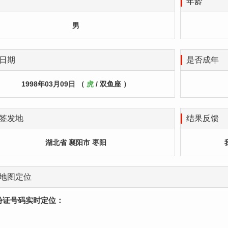
年龄
男
日期
是否成年
1998年03月09日 （
虎
/ 双鱼座 ）
签发地
结果反馈
湖北省 襄阳市 枣阳
地图定位
份证号码实时定位：