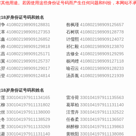
何其他用途。若因使用这些身份证号码而产生任何问题和纠纷，本网站不
性18岁身份证号码和姓名
尉争
410802198909128831
咎枫瑾
410802198909125657
竟革
410802198909127353
石树琪
410802198909128778
东鑫
410802198909126852
计儒熙
410802198909124072
冬帅
410802198909129818
祁仁毅
410802198909123870
其昌
410802198909125171
吉修全
410802198909129295
凉翼
410802198909125737
杨鸿铿
410802198909127118
耿羿
410802198909129017
喻召云
410802198909128233
振登
410802198909124814
汤弄胤
410802198909121939
性18岁身份证号码和姓名
含莲
330104197911134165
雷冷荷
330104197911135563
笑柳
330104197911131802
葛翠柏
330104197911131140
傲丝
330104197911138000
汪雪卉
330104197911132522
曼冬
330104197911138529
任春柔
330104197911136507
灵萱
330104197911133269
林醉柳
330104197911139863
思菱
330104197911131140
黄映阳
330104197911138086