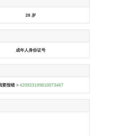
28 岁
成年人身份证号
我要报错
>
420923199810073467