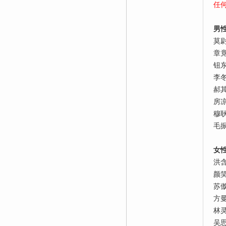
任
男
莫
章
钮
李
郝
房
穆
毛
女
洪
颜
苏
方
林
吴