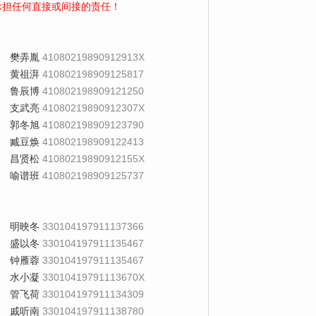
承担任何直接或间接的责任！
樊弄胤
41080219890912913X
黄祖湃
410802198909125817
鲁辰博
410802198909121250
支武亮
41080219890912307X
郭冬旭
410802198909123790
臧豆焕
410802198909122413
昌贤松
41080219890912155X
喻谱班
410802198909125737
明映冬
330104197911137366
盛以冬
330104197911135467
钟雁蓉
330104197911135467
水小凝
33010419791113670X
管飞荷
330104197911134309
戚听南
330104197911138780