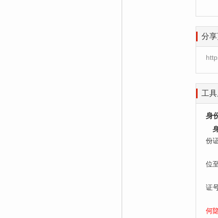
分享
htt
工具
身
份
居
位
老
证
何