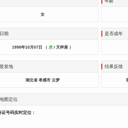
年龄
女
日期
是否成年
1998年10月07日 （
虎
/ 天秤座 ）
签发地
结果反馈
湖北省 孝感市 云梦
地图定位
份证号码实时定位：