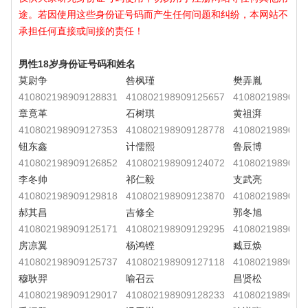
途。若因使用这些身份证号码而产生任何问题和纠纷，本网站不
承担任何直接或间接的责任！
男性18岁身份证号码和姓名
莫尉争
咎枫瑾
樊弄胤
410802198909128831
410802198909125657
4108021989091
章竟革
石树琪
黄祖湃
410802198909127353
410802198909128778
4108021989091
钮东鑫
计儒熙
鲁辰博
410802198909126852
410802198909124072
4108021989091
李冬帅
祁仁毅
支武亮
410802198909129818
410802198909123870
4108021989091
郝其昌
吉修全
郭冬旭
410802198909125171
410802198909129295
4108021989091
房凉翼
杨鸿铿
臧豆焕
410802198909125737
410802198909127118
4108021989091
穆耿羿
喻召云
昌贤松
410802198909129017
410802198909128233
4108021989091