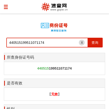
X
所查身份证号码
440515
199511071174
是否有效
【
无效
】
性别