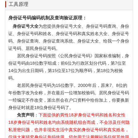
工具原理
身份证号码编码机制及查询验证原理：
身份证号大全
为您提供身份证号大全、身份证号码查询、身份
证、身份证号码和姓名、身份证号码和真实姓名大全、身份证号
码、身份证查询、身份证查询系统、身份证大全、给我一个身份
证号码、居民身份证号码。
居民身份证号码按照《公民身份证号码》国家标准编制，身
份证号码由18位数字组成：前6位为行政区划分代码，第7位至
14位为出生日期码，第15位至17位为顺序码，第18位为校验
码。
老居民身份证号码为15位数字。2000年后，原来7、8位的
年份数字改为全称，并在最后一位增加校验码。居民身份证号码
一经编定不作改变，派出所会在户口资料中给你加上，你要换新
身份证时就是18位身份证号码了。
免责声明
：
下面提供的男性18岁身份证号码和姓名和女性
18岁身份证号码和姓名均由系统随机组合而成，不会涉及任何隐
私泄密问题，也并非现实生活中真实的身份证号码和真实姓名，
仅供大家研究身份证号码使用，切勿用于注册网站等任何其他用