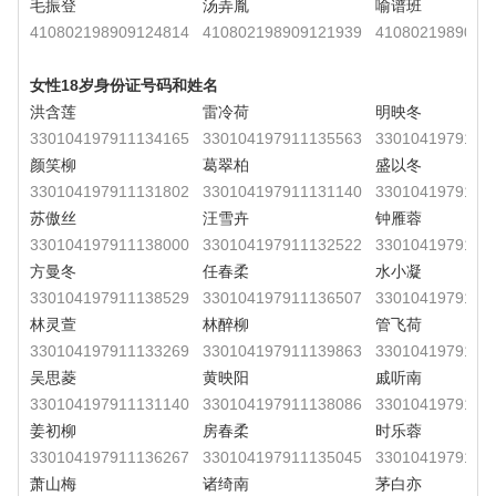
毛振登
汤弄胤
喻谱班
410802198909124814
410802198909121939
4108021989091
女性18岁身份证号码和姓名
洪含莲
雷冷荷
明映冬
330104197911134165
330104197911135563
3301041979111
颜笑柳
葛翠柏
盛以冬
330104197911131802
330104197911131140
3301041979111
苏傲丝
汪雪卉
钟雁蓉
330104197911138000
330104197911132522
3301041979111
方曼冬
任春柔
水小凝
330104197911138529
330104197911136507
3301041979111
林灵萱
林醉柳
管飞荷
330104197911133269
330104197911139863
3301041979111
吴思菱
黄映阳
戚听南
330104197911131140
330104197911138086
3301041979111
姜初柳
房春柔
时乐蓉
330104197911136267
330104197911135045
3301041979111
萧山梅
诸绮南
茅白亦