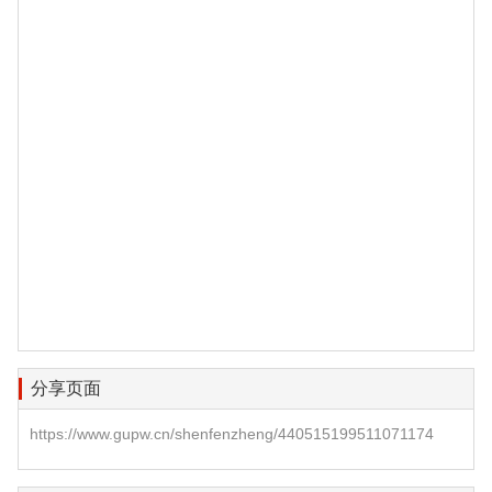
分享页面
https://www.gupw.cn/shenfenzheng/440515199511071174