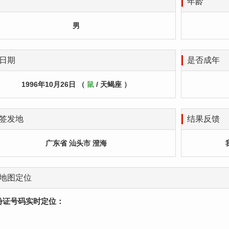
年龄
男
日期
是否成年
1996年10月26日 （
鼠
/ 天蝎座 ）
签发地
结果反馈
广东省 汕头市 澄海
地图定位
份证号码实时定位：