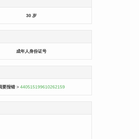
30 岁
成年人身份证号
我要报错
>
440515199610262159