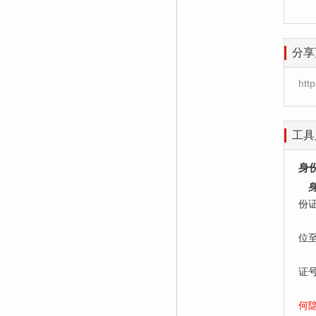
分享
htt
工具
身
份
居
位
老
证
何