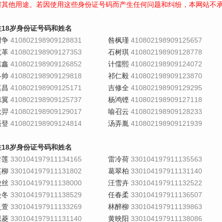
何其他用途。若因使用这些身份证号码而产生任何问题和纠纷，本网站不
性18岁身份证号码和姓名
尉争
410802198909128831
咎枫瑾
410802198909125657
竟革
410802198909127353
石树琪
410802198909128778
东鑫
410802198909126852
计儒熙
410802198909124072
冬帅
410802198909129818
祁仁毅
410802198909123870
其昌
410802198909125171
吉修全
410802198909129295
凉翼
410802198909125737
杨鸿铿
410802198909127118
耿羿
410802198909129017
喻召云
410802198909128233
振登
410802198909124814
汤弄胤
410802198909121939
性18岁身份证号码和姓名
含莲
330104197911134165
雷冷荷
330104197911135563
笑柳
330104197911131802
葛翠柏
330104197911131140
傲丝
330104197911138000
汪雪卉
330104197911132522
曼冬
330104197911138529
任春柔
330104197911136507
灵萱
330104197911133269
林醉柳
330104197911139863
思菱
330104197911131140
黄映阳
330104197911138086