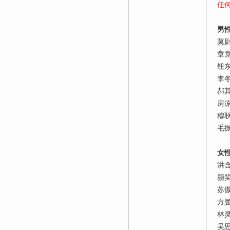
任
男
莫
章
钮
李
郝
房
穆
毛
女
洪
颜
苏
方
林
吴