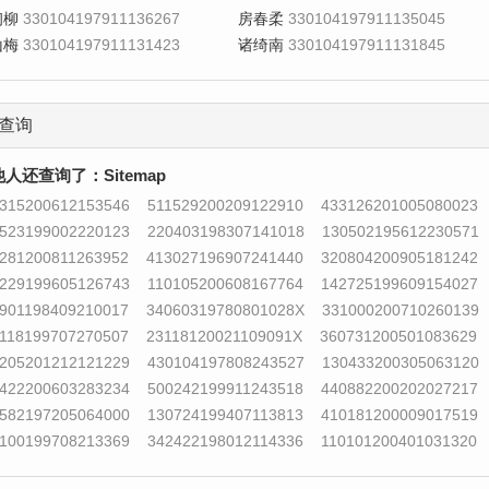
初柳
330104197911136267
房春柔
330104197911135045
山梅
330104197911131423
诸绮南
330104197911131845
查询
他人还查询了：
Sitemap
315200612153546
511529200209122910
433126201005080023
523199002220123
220403198307141018
130502195612230571
281200811263952
413027196907241440
320804200905181242
229199605126743
110105200608167764
142725199609154027
901198409210017
34060319780801028X
331000200710260139
118199707270507
23118120021109091X
360731200501083629
205201212121229
430104197808243527
130433200305063120
422200603283234
500242199911243518
440882200202027217
582197205064000
130724199407113813
410181200009017519
100199708213369
342422198012114336
110101200401031320