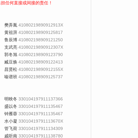
承担任何直接或间接的责任！
樊弄胤
41080219890912913X
黄祖湃
410802198909125817
鲁辰博
410802198909121250
支武亮
41080219890912307X
郭冬旭
410802198909123790
臧豆焕
410802198909122413
昌贤松
41080219890912155X
喻谱班
410802198909125737
明映冬
330104197911137366
盛以冬
330104197911135467
钟雁蓉
330104197911135467
水小凝
33010419791113670X
管飞荷
330104197911134309
戚听南
330104197911138780