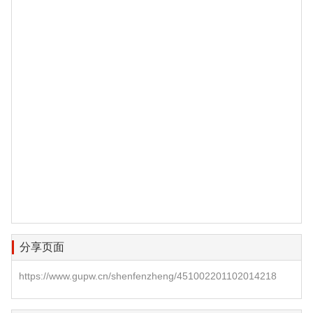
分享页面
https://www.gupw.cn/shenfenzheng/451002201102014218