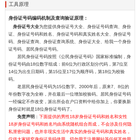
工具原理
身份证号码编码机制及查询验证原理：
身份证号大全
为您提供身份证号大全、身份证号码查询、身份
证、身份证号码和姓名、身份证号码和真实姓名大全、身份证号
码、身份证查询、身份证查询系统、身份证大全、给我一个身份
证号码、居民身份证号码。
居民身份证号码按照《公民身份证号码》国家标准编制，身
份证号码由18位数字组成：前6位为行政区划分代码，第7位至
14位为出生日期码，第15位至17位为顺序码，第18位为校验
码。
老居民身份证号码为15位数字。2000年后，原来7、8位的
年份数字改为全称，并在最后一位增加校验码。居民身份证号码
一经编定不作改变，派出所会在户口资料中给你加上，你要换新
身份证时就是18位身份证号码了。
免责声明
：
下面提供的男性18岁身份证号码和姓名和女性
18岁身份证号码和姓名均由系统随机组合而成，不会涉及任何隐
私泄密问题，也并非现实生活中真实的身份证号码和真实姓名，
仅供大家研究身份证号码使用，切勿用于注册网站等任何其他用