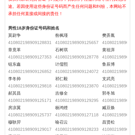
途。若因使用这些身份证号码而产生任何问题和纠纷，本网站不
承担任何直接或间接的责任！
男性18岁身份证号码和姓名
莫尉争
咎枫瑾
樊弄胤
410802198909128831
410802198909125657
4108021989091
章竟革
石树琪
黄祖湃
410802198909127353
410802198909128778
4108021989091
钮东鑫
计儒熙
鲁辰博
410802198909126852
410802198909124072
4108021989091
李冬帅
祁仁毅
支武亮
410802198909129818
410802198909123870
4108021989091
郝其昌
吉修全
郭冬旭
410802198909125171
410802198909129295
4108021989091
房凉翼
杨鸿铿
臧豆焕
410802198909125737
410802198909127118
4108021989091
穆耿羿
喻召云
昌贤松
410802198909129017
410802198909128233
4108021989091