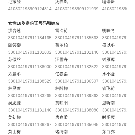
毛振登
汤弄胤
喻谱班
410802198909124814
410802198909121939
4108021989091
女性18岁身份证号码和姓名
洪含莲
雷冷荷
明映冬
330104197911134165
330104197911135563
3301041979111
颜笑柳
葛翠柏
盛以冬
330104197911131802
330104197911131140
3301041979111
苏傲丝
汪雪卉
钟雁蓉
330104197911138000
330104197911132522
3301041979111
方曼冬
任春柔
水小凝
330104197911138529
330104197911136507
3301041979111
林灵萱
林醉柳
管飞荷
330104197911133269
330104197911139863
3301041979111
吴思菱
黄映阳
戚听南
330104197911131140
330104197911138086
3301041979111
姜初柳
房春柔
时乐蓉
330104197911136267
330104197911135045
3301041979111
萧山梅
诸绮南
茅白亦