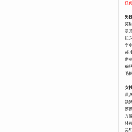
任
男
莫
章
钮
李
郝
房
穆
毛
女
洪
颜
苏
方
林
吴