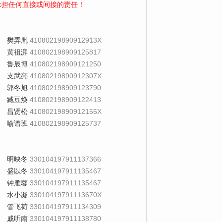
承担任何直接或间接的责任！
樊弄胤
41080219890912913X
黄祖湃
410802198909125817
鲁辰博
410802198909121250
支武亮
41080219890912307X
郭冬旭
410802198909123790
臧豆焕
410802198909122413
昌贤松
41080219890912155X
喻谱班
410802198909125737
明映冬
330104197911137366
盛以冬
330104197911135467
钟雁蓉
330104197911135467
水小凝
33010419791113670X
管飞荷
330104197911134309
戚听南
330104197911138780