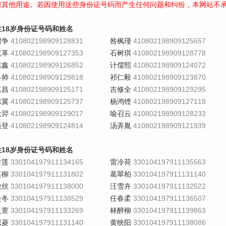
何其他用途。若因使用这些身份证号码而产生任何问题和纠纷，本网站不
性18岁身份证号码和姓名
尉争
410802198909128831
咎枫瑾
410802198909125657
竟革
410802198909127353
石树琪
410802198909128778
东鑫
410802198909126852
计儒熙
410802198909124072
冬帅
410802198909129818
祁仁毅
410802198909123870
其昌
410802198909125171
吉修全
410802198909129295
凉翼
410802198909125737
杨鸿铿
410802198909127118
耿羿
410802198909129017
喻召云
410802198909128233
振登
410802198909124814
汤弄胤
410802198909121939
性18岁身份证号码和姓名
含莲
330104197911134165
雷冷荷
330104197911135563
笑柳
330104197911131802
葛翠柏
330104197911131140
傲丝
330104197911138000
汪雪卉
330104197911132522
曼冬
330104197911138529
任春柔
330104197911136507
灵萱
330104197911133269
林醉柳
330104197911139863
思菱
330104197911131140
黄映阳
330104197911138086