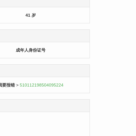
41 岁
成年人身份证号
我要报错
>
510112198504095224