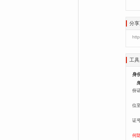
分享
htt
工具
身
份
居
位
老
证
何