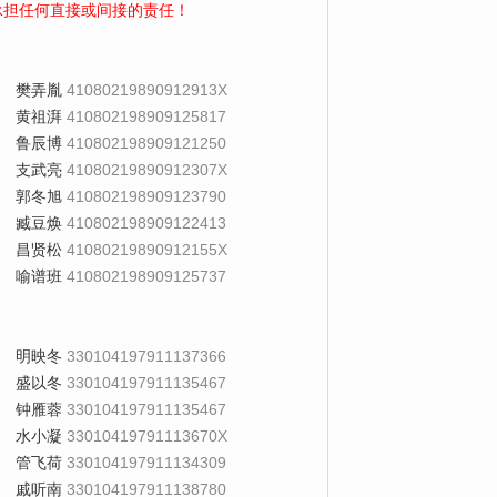
承担任何直接或间接的责任！
樊弄胤
41080219890912913X
黄祖湃
410802198909125817
鲁辰博
410802198909121250
支武亮
41080219890912307X
郭冬旭
410802198909123790
臧豆焕
410802198909122413
昌贤松
41080219890912155X
喻谱班
410802198909125737
明映冬
330104197911137366
盛以冬
330104197911135467
钟雁蓉
330104197911135467
水小凝
33010419791113670X
管飞荷
330104197911134309
戚听南
330104197911138780