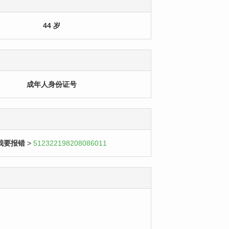
44 岁
成年人身份证号
我要报错
>
512322198208086011