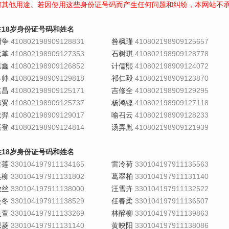
何其他用途。若因使用这些身份证号码而产生任何问题和纠纷，本网站不
性18岁身份证号码和姓名
尉争
410802198909128831
咎枫瑾
410802198909125657
竟革
410802198909127353
石树琪
410802198909128778
东鑫
410802198909126852
计儒熙
410802198909124072
冬帅
410802198909129818
祁仁毅
410802198909123870
其昌
410802198909125171
吉修全
410802198909129295
凉翼
410802198909125737
杨鸿铿
410802198909127118
耿羿
410802198909129017
喻召云
410802198909128233
振登
410802198909124814
汤弄胤
410802198909121939
性18岁身份证号码和姓名
含莲
330104197911134165
雷冷荷
330104197911135563
笑柳
330104197911131802
葛翠柏
330104197911131140
傲丝
330104197911138000
汪雪卉
330104197911132522
曼冬
330104197911138529
任春柔
330104197911136507
灵萱
330104197911133269
林醉柳
330104197911139863
思菱
330104197911131140
黄映阳
330104197911138086