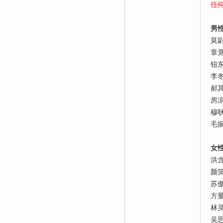
任
男
莫
章
钮
李
郝
房
穆
毛
女
洪
颜
苏
方
林
吴