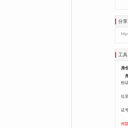
分享
htt
工具
身
份
居
位
老
证
何