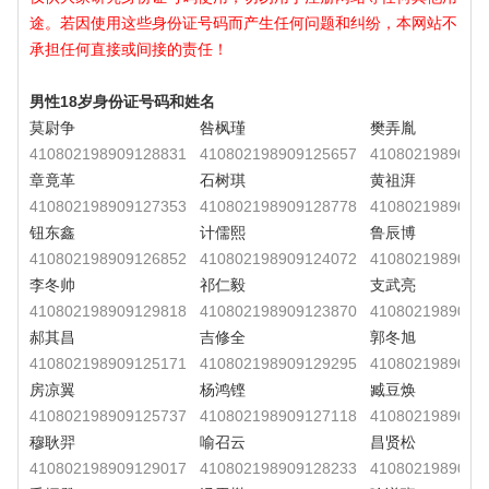
途。若因使用这些身份证号码而产生任何问题和纠纷，本网站不
承担任何直接或间接的责任！
男性18岁身份证号码和姓名
莫尉争
咎枫瑾
樊弄胤
410802198909128831
410802198909125657
4108021989091
章竟革
石树琪
黄祖湃
410802198909127353
410802198909128778
4108021989091
钮东鑫
计儒熙
鲁辰博
410802198909126852
410802198909124072
4108021989091
李冬帅
祁仁毅
支武亮
410802198909129818
410802198909123870
4108021989091
郝其昌
吉修全
郭冬旭
410802198909125171
410802198909129295
4108021989091
房凉翼
杨鸿铿
臧豆焕
410802198909125737
410802198909127118
4108021989091
穆耿羿
喻召云
昌贤松
410802198909129017
410802198909128233
4108021989091