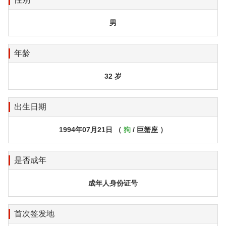
男
年龄
32 岁
出生日期
1994年07月21日 （
狗
/ 巨蟹座 ）
是否成年
成年人身份证号
首次签发地