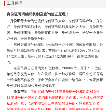
工具原理
身份证号码编码机制及查询验证原理：
身份证号大全
为您提供身份证号大全、身份证号码查询、身份
证、身份证号码和姓名、身份证号码和真实姓名大全、身份证号
码、身份证查询、身份证查询系统、身份证大全、给我一个身份
证号码、居民身份证号码。
居民身份证号码按照《公民身份证号码》国家标准编制，身
份证号码由18位数字组成：前6位为行政区划分代码，第7位至
14位为出生日期码，第15位至17位为顺序码，第18位为校验
码。
老居民身份证号码为15位数字。2000年后，原来7、8位的
年份数字改为全称，并在最后一位增加校验码。居民身份证号码
一经编定不作改变，派出所会在户口资料中给你加上，你要换新
身份证时就是18位身份证号码了。
免责声明
：
下面提供的男性18岁身份证号码和姓名和女性
18岁身份证号码和姓名均由系统随机组合而成，不会涉及任何隐
私泄密问题，也并非现实生活中真实的身份证号码和真实姓名，
仅供大家研究身份证号码使用，切勿用于注册网站等任何其他用