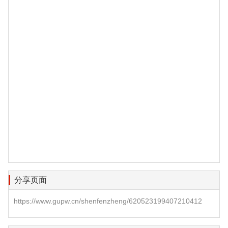
分享页面
https://www.gupw.cn/shenfenzheng/620523199407210412