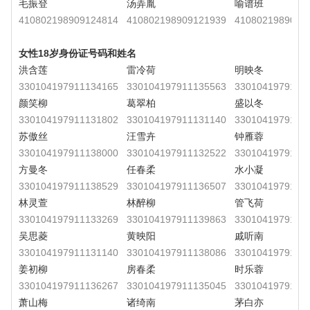
毛振登
汤弄胤
喻谱班
410802198909124814
410802198909121939
4108021989091
女性18岁身份证号码和姓名
洪含莲
雷冷荷
明映冬
330104197911134165
330104197911135563
3301041979111
颜笑柳
葛翠柏
盛以冬
330104197911131802
330104197911131140
3301041979111
苏傲丝
汪雪卉
钟雁蓉
330104197911138000
330104197911132522
3301041979111
方曼冬
任春柔
水小凝
330104197911138529
330104197911136507
3301041979111
林灵萱
林醉柳
管飞荷
330104197911133269
330104197911139863
3301041979111
吴思菱
黄映阳
戚听南
330104197911131140
330104197911138086
3301041979111
姜初柳
房春柔
时乐蓉
330104197911136267
330104197911135045
3301041979111
萧山梅
诸绮南
茅白亦