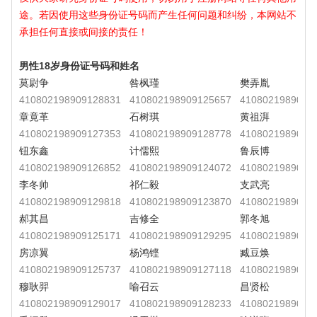
途。若因使用这些身份证号码而产生任何问题和纠纷，本网站不
承担任何直接或间接的责任！
男性18岁身份证号码和姓名
莫尉争
咎枫瑾
樊弄胤
410802198909128831
410802198909125657
4108021989091
章竟革
石树琪
黄祖湃
410802198909127353
410802198909128778
4108021989091
钮东鑫
计儒熙
鲁辰博
410802198909126852
410802198909124072
4108021989091
李冬帅
祁仁毅
支武亮
410802198909129818
410802198909123870
4108021989091
郝其昌
吉修全
郭冬旭
410802198909125171
410802198909129295
4108021989091
房凉翼
杨鸿铿
臧豆焕
410802198909125737
410802198909127118
4108021989091
穆耿羿
喻召云
昌贤松
410802198909129017
410802198909128233
4108021989091