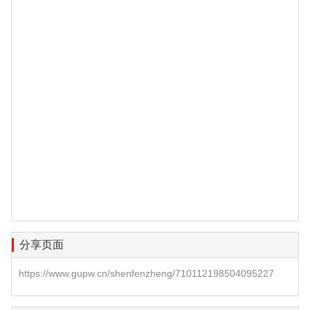
分享页面
https://www.gupw.cn/shenfenzheng/710112198504095227