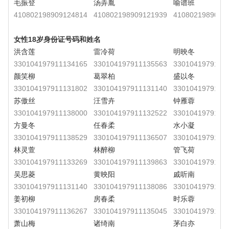
毛振登
汤弄胤
喻谱班
410802198909124814
410802198909121939
4108021989091
女性18岁身份证号码和姓名
洪含莲
雷冷荷
明映冬
330104197911134165
330104197911135563
3301041979111
颜笑柳
葛翠柏
盛以冬
330104197911131802
330104197911131140
3301041979111
苏傲丝
汪雪卉
钟雁蓉
330104197911138000
330104197911132522
3301041979111
方曼冬
任春柔
水小凝
330104197911138529
330104197911136507
3301041979111
林灵萱
林醉柳
管飞荷
330104197911133269
330104197911139863
3301041979111
吴思菱
黄映阳
戚听南
330104197911131140
330104197911138086
3301041979111
姜初柳
房春柔
时乐蓉
330104197911136267
330104197911135045
3301041979111
萧山梅
诸绮南
茅白亦