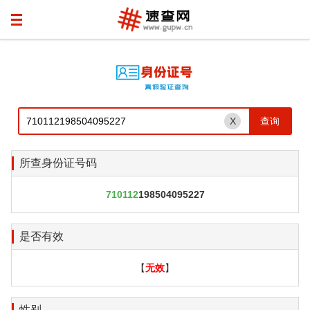
X
所查身份证号码
710112
198504095227
是否有效
【
无效
】
性别