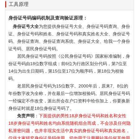
工具原理
身份证号码编码机制及查询验证原理：
身份证号大全
为您提供身份证号大全、身份证号码查询、身份
证、身份证号码和姓名、身份证号码和真实姓名大全、身份证号
码、身份证查询、身份证查询系统、身份证大全、给我一个身份
证号码、居民身份证号码。
居民身份证号码按照《公民身份证号码》国家标准编制，身
份证号码由18位数字组成：前6位为行政区划分代码，第7位至
14位为出生日期码，第15位至17位为顺序码，第18位为校验
码。
老居民身份证号码为15位数字。2000年后，原来7、8位的
年份数字改为全称，并在最后一位增加校验码。居民身份证号码
一经编定不作改变，派出所会在户口资料中给你加上，你要换新
身份证时就是18位身份证号码了。
免责声明
：
下面提供的男性18岁身份证号码和姓名和女性
18岁身份证号码和姓名均由系统随机组合而成，不会涉及任何隐
私泄密问题，也并非现实生活中真实的身份证号码和真实姓名，
仅供大家研究身份证号码使用，切勿用于注册网站等任何其他用