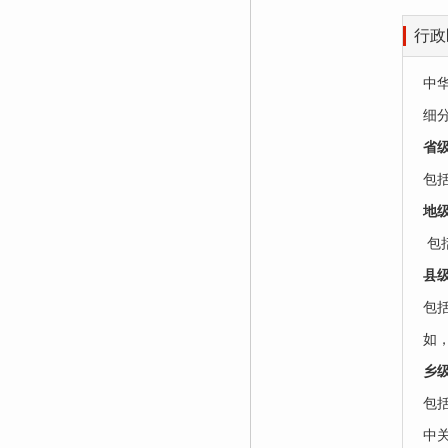
行政
中
细分
‌省
包
‌地
‌ 
‌县
包括
如
乡级
包括
中