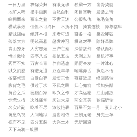
一日万里
衣锦荣归
有眼无珠
独霸一方
凿骨捣髓
地旷人稀
指手画脚
自私自利
闭目塞听
发棠之请
蜂拥而来
覆车之鉴
不啻天渊
公报私仇
龟毛兔角
横赋暴敛
惶惶不可终日
不折不扣
掎裳连袂
降尊临卑
精诚团结
绝其本根
来者可追
聊备一格
巢毁卵破
落落大方
明镜高悬
怒发冲冠
棋逢对手
除奸革弊
青面獠牙
人穷志短
三户亡秦
深情故剑
错认颜标
恃才傲物
四亭八当
梧鼠五技
天渊之别
相机行事
秀而不实
万古长青
养痈遗患
蹈厉奋发
一片冰心
以义割恩
有进无退
豆蔻年华
咂嘴弄舌
执迷不悟
按部就班
自暴自弃
发愤忘食
鞭辟近里
峰回路转
腹背之毛
供过于求
不羁之民
归心如箭
恨如头醋
黄台之瓜
罢黜百家
即兴之作
才高运蹇
江山如故
惊慌失措
决胜庙堂
廓达大度
两全其美
轮扁斫轮
名实难副
吃着不尽
浓妆艳裹
百星不如一月
妻儿老小
禽息鸟视
人间地狱
唇齿相依
三朝元老
身先士卒
视而不见
四分五裂
大兴土木
无所回避
天下乌鸦一般黑