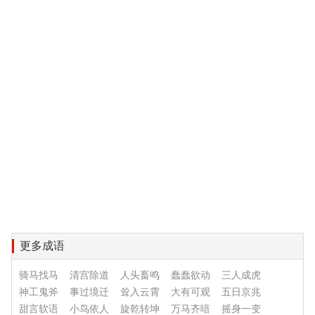
更多成语
骑马找马
清宫除道
人头畜鸣
蠢蠢欲动
三人成虎
神工鬼斧
事过境迁
耸入云霄
大有可观
五日京兆
甜言软语
小鸟依人
旋乾转坤
万马齐喑
摇身一变