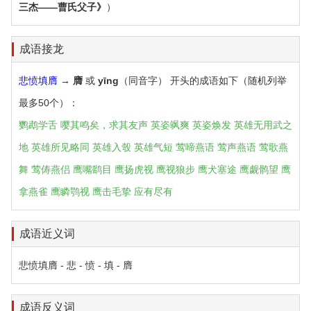
三杰——曹氏父子》
）
成语接龙
悲愤填膺
→
膺
或
yīng
（同音字） 开头的成语如下（随机列举
最多50个）：
鹦鹉学舌
嘤其鸣矣，求其友声
英姿飒爽
英姿焕发
英雄无用武之
地
英雄所见略同
英雄入彀
英雄气短
莺啼燕语
莺声燕语
莺歌燕
舞
莺俦燕侣
鹰嘴鹞目
鹰扬虎视
鹰视狼步
鹰犬塞途
鹰觑鹘望
鹰
拿燕雀
鹰瞵鹗视
鹰击毛挚
应有尽有
成语近义词
悲愤填膺 - 悲 - 愤 - 填 - 膺
成语反义词