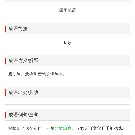
四字成语
成语简拼
bfty
成语含义/解释
膺：胸。悲痛和愤怒充满胸中。
成语出处/典故
成语例句/造句
曹植听了这个题目，不禁
悲愤填膺
。（羽人
《文化五千年·文坛