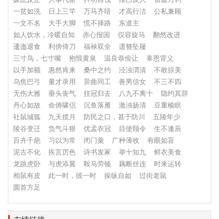
一贫如洗
日上三竿
万马齐喑
才高行洁
公私兼顾
一文不名
大手大脚
慌不择路
东道主
如人饮水，冷暖自知
赤心报国
仅容旋马
翻然改进
逶迤退食
利傍倚刀
福禄双全
遗簪坠屦
三寸鸟，七寸嘴
抱恨黄泉
温良恭俭让
辜恩背义
以手加额
惠然肯来
桑中之约
泾浊渭清
不敢掠美
乌焦巴弓
量才录用
异曲同工
善男信女
不三不四
无伤大雅
垂头丧气
挂冠归去
八九不离十
隐约其辞
丹心如故
命俦啸侣
沉鱼落雁
激浊扬清
豆重榆瞑
社鼠城狐
九天揽月
防民之口，甚于防川
五陵年少
陵谷变迁
负气斗狠
优孟衣冠
目使颐令
生不逢辰
百卉千葩
习以为常
闭门羹
广种薄收
有眼如盲
泥古不化
疾言厉色
诗书发冢
举十知九
鲜衣美食
龙跳虎卧
与虎添翼
鞍马劳顿
藕断丝连
时来运转
相鼠有皮
此一时，彼一时
操纵自如
过街老鼠
圆首方足