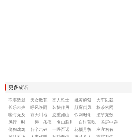
更多成语
不堪造就
天女散花
高人雅士
姚黄魏紫
大车以载
长乐未央
呼风唤雨
装怯作勇
颠鸾倒凤
秋荼密网
嗟悔无及
哀天叫地
恩重如山
铁网珊瑚
滥竽充数
风行一时
一棒一条痕
名山胜川
自讨苦吃
雀屏中选
偷狗戏鸡
各个击破
一呼百诺
花颜月貌
左宜右有
拨乱反正
人事代谢
矜功自伐
推己及人
雷霆万钧