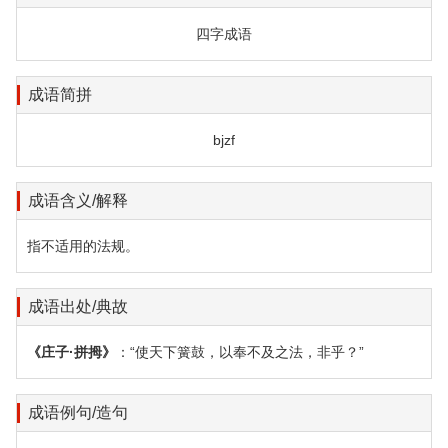
四字成语
成语简拼
bjzf
成语含义/解释
指不适用的法规。
成语出处/典故
《庄子·拼拇》
：“使天下簧鼓，以奉不及之法，非乎？”
成语例句/造句