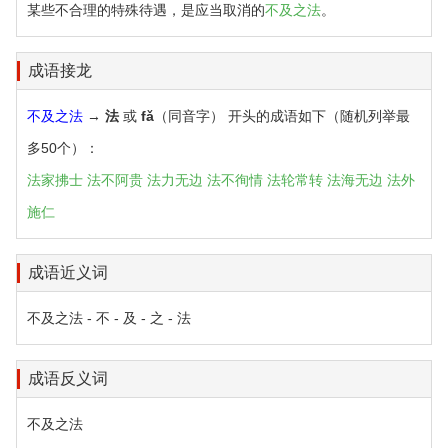
某些不合理的特殊待遇，是应当取消的
不及之法
。
成语接龙
不及之法
→
法
或
fǎ
（同音字） 开头的成语如下（随机列举最
多50个）：
法家拂士
法不阿贵
法力无边
法不徇情
法轮常转
法海无边
法外
施仁
成语近义词
不及之法 - 不 - 及 - 之 - 法
成语反义词
不及之法