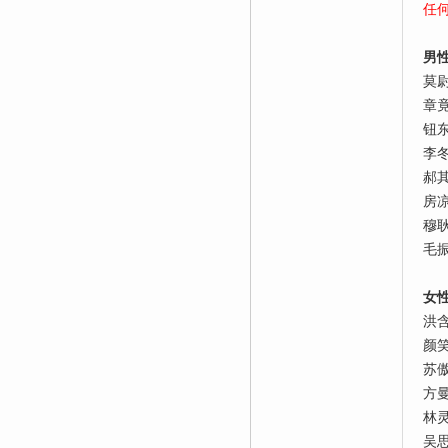
任
男
莫
章
钮
李
郝
房
穆
毛
女
洪
颜
苏
方
林
吴