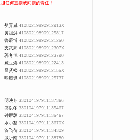
承担任何直接或间接的责任！
樊弄胤
41080219890912913X
黄祖湃
410802198909125817
鲁辰博
410802198909121250
支武亮
41080219890912307X
郭冬旭
410802198909123790
臧豆焕
410802198909122413
昌贤松
41080219890912155X
喻谱班
410802198909125737
明映冬
330104197911137366
盛以冬
330104197911135467
钟雁蓉
330104197911135467
水小凝
33010419791113670X
管飞荷
330104197911134309
戚听南
330104197911138780