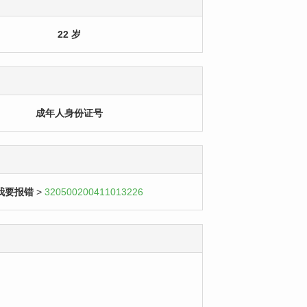
22 岁
成年人身份证号
我要报错
>
320500200411013226