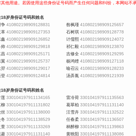
何其他用途。若因使用这些身份证号码而产生任何问题和纠纷，本网站不
性18岁身份证号码和姓名
尉争
410802198909128831
咎枫瑾
410802198909125657
竟革
410802198909127353
石树琪
410802198909128778
东鑫
410802198909126852
计儒熙
410802198909124072
冬帅
410802198909129818
祁仁毅
410802198909123870
其昌
410802198909125171
吉修全
410802198909129295
凉翼
410802198909125737
杨鸿铿
410802198909127118
耿羿
410802198909129017
喻召云
410802198909128233
振登
410802198909124814
汤弄胤
410802198909121939
性18岁身份证号码和姓名
含莲
330104197911134165
雷冷荷
330104197911135563
笑柳
330104197911131802
葛翠柏
330104197911131140
傲丝
330104197911138000
汪雪卉
330104197911132522
曼冬
330104197911138529
任春柔
330104197911136507
灵萱
330104197911133269
林醉柳
330104197911139863
思菱
330104197911131140
黄映阳
330104197911138086