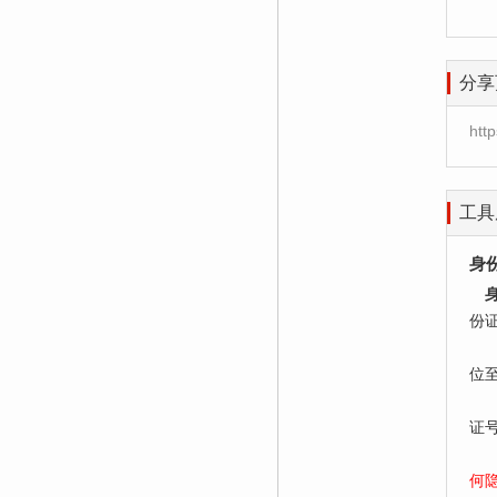
分享
htt
工具
身
份
居
位
老
证
何