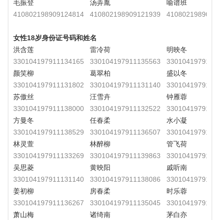
毛振登
汤弄胤
喻谱班
410802198909124814
410802198909121939
4108021989091
女性18岁身份证号码和姓名
洪含莲
雷冷荷
明映冬
330104197911134165
330104197911135563
3301041979111
颜笑柳
葛翠柏
盛以冬
330104197911131802
330104197911131140
3301041979111
苏傲丝
汪雪卉
钟雁蓉
330104197911138000
330104197911132522
3301041979111
方曼冬
任春柔
水小凝
330104197911138529
330104197911136507
3301041979111
林灵萱
林醉柳
管飞荷
330104197911133269
330104197911139863
3301041979111
吴思菱
黄映阳
戚听南
330104197911131140
330104197911138086
3301041979111
姜初柳
房春柔
时乐蓉
330104197911136267
330104197911135045
3301041979111
萧山梅
诸绮南
茅白亦