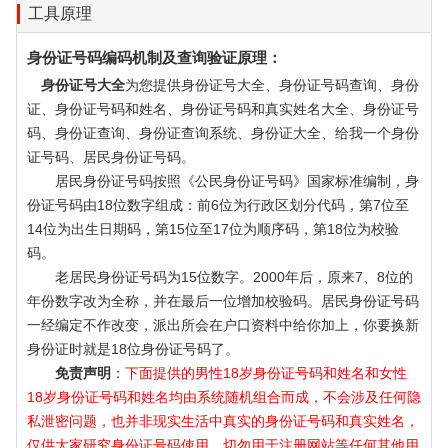
工具原理
身份证号码编码机制及查询验证原理：
身份证号大全
为您提供身份证号大全、身份证号码查询、身份
证、身份证号码和姓名、身份证号码和真实姓名大全、身份证号
码、身份证查询、身份证查询系统、身份证大全、给我一个身份
证号码、居民身份证号码。
居民身份证号码按照《公民身份证号码》国家标准编制，身
份证号码由18位数字组成：前6位为行政区划分代码，第7位至
14位为出生日期码，第15位至17位为顺序码，第18位为校验
码。
老居民身份证号码为15位数字。2000年后，原来7、8位的
年份数字改为全称，并在最后一位增加校验码。居民身份证号码
一经编定不作改变，派出所会在户口资料中给你加上，你要换新
身份证时就是18位身份证号码了。
免责声明
：
下面提供的男性18岁身份证号码和姓名和女性
18岁身份证号码和姓名均由系统随机组合而成，不会涉及任何隐
私泄密问题，也并非现实生活中真实的身份证号码和真实姓名，
仅供大家研究身份证号码使用，切勿用于注册网站等任何其他用