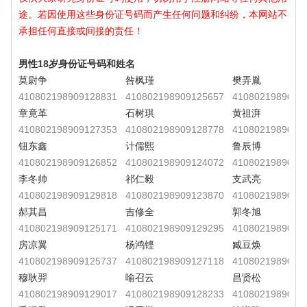
途。若因使用这些身份证号码而产生任何问题和纠纷，本网站不
承担任何直接或间接的责任！
男性18岁身份证号码和姓名
莫尉争
咎枫瑾
樊弄胤
410802198909128831
410802198909125657
4108021989091
章竟革
石树琪
黄祖湃
410802198909127353
410802198909128778
4108021989091
钮东鑫
计儒熙
鲁辰博
410802198909126852
410802198909124072
4108021989091
李冬帅
祁仁毅
支武亮
410802198909129818
410802198909123870
4108021989091
郝其昌
吉修全
郭冬旭
410802198909125171
410802198909129295
4108021989091
房凉翼
杨鸿铿
臧豆焕
410802198909125737
410802198909127118
4108021989091
穆耿羿
喻召云
昌贤松
410802198909129017
410802198909128233
4108021989091