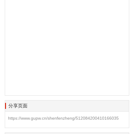
分享页面
https://www.gupw.cn/shenfenzheng/512084200410166035