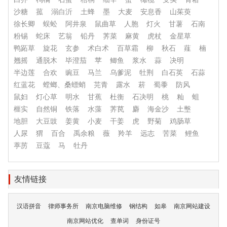
沙糖
菰
溺白沂
土蜂
墨
大麦
安息香
山茱萸
徐长卿
蜈蚣
阿井泉
鼠曲草
人胞
灯火
甘薯
石南
粉锡
蛇床
艺翁
铅丹
荠菜
麻黄
虎杖
金星草
鸭跖草
旋花
玄参
术白术
百草霜
柳
秋石
薤
楠
翘摇
通脱木
毕澄茄
苹
鲫鱼
浆水
蒜
决明
半边莲
合欢
豌豆
马兰
乌爹泥
牡荆
白石英
石蒜
红蓝花
螳螂、桑螵蛸
芫青
露水
菥
蜀黍
防风
鼠妇
灯心草
明水
甘蕉
杜衡
石决明
桃
籼
蛆
榧实
自然铜
铁落
水藻
荠苠
麝
海金沙
土墼
地胆
大豆豉
姜黄
小麦
干姜
虎
野菊
鸡肠草
人尿
猬
百合
禹余粮
薇
羚羊
远志
苦菜
鲤鱼
葶苈
豆蔻
马
牡丹
友情链接
汉语拼音
律师事务所
南京电脑维修
钢结构
如皋
南京网站建设
南京网站优化
查单词
身份证号