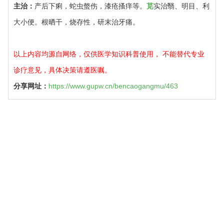
主治：
产后下痢，蛇虫螫伤，漆疮搔痒等。
苋
实治翳、明目、利
大小便。根晒干，烧存性，研末治牙痛。
以上内容均源自网络，仅供医学知识科普使用， 不能替代专业
诊疗意见，具体决策请遵医嘱。
分享网址：
https://www.gupw.cn/bencaogangmu/463