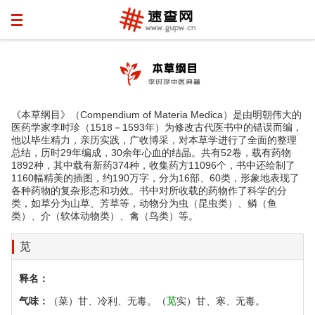
《本草纲目》（Compendium of Materia Medica）是由明朝伟大的
医药学家李时珍（1518－1593年）为修改古代医书中的错误而编，
他以毕生精力，亲历实践，广收博采，对本草学进行了全面的整理
总结，历时29年编成，30余年心血的结晶。共有52卷，载有药物
1892种，其中载有新药374种，收集药方11096个，书中还绘制了
1160幅精美的插图，约190万字，分为16部、60类，形象地表现了
各种药物的复杂形态和功效。书中对所收载的药物作了科学的分
类，如草分为山草、芳草等，动物分为虫（昆虫类）、鳞（鱼
类）、介（软体动物类）、禽（鸟类）等。
苋
释名：
气味：
（菜）甘、冷利、无毒。（
苋
实）甘、寒、无毒。