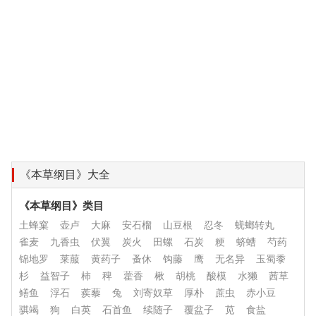
《本草纲目》大全
《本草纲目》类目
土蜂窠
壶卢
大麻
安石榴
山豆根
忍冬
蜣螂转丸
雀麦
九香虫
伏翼
炭火
田螺
石炭
粳
蛴螬
芍药
锦地罗
莱菔
黄药子
蚤休
钩藤
鹰
无名异
玉蜀黍
杉
益智子
柿
稗
藿香
楸
胡桃
酸模
水獭
茜草
鳝鱼
浮石
蒺藜
兔
刘寄奴草
厚朴
蔗虫
赤小豆
骐竭
狗
白英
石首鱼
续随子
覆盆子
苋
食盐