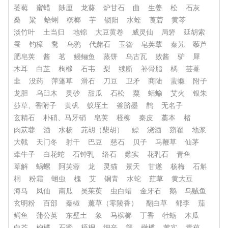
萎蕤
蜜蜡
陟厘
龙葵
炉甘石
曲
生姜
松
石灰
桑
粱
蛤蜊
槟榔
芋
锁阳
水蛭
莨菪
黄芩
淡竹叶
土当归
地锦
大豆黄卷
威灵仙
局箬
延胡索
蚕
钓樟
鹜
乌鸦
代赭石
玉簪
皂荚蕈
秦艽
藜芦
肥皂荚
酱
茗
鳗鲡鱼
蒸饼
乌古瓦
败酱
驴
犀
木耳
白芷
枸橼
石韦
梨
续断
补骨脂
橘
芸薹
韭
没药
萍蓬草
滑石
刀豆
卫矛
商陆
蜚蠊
附子
龙胆
乌臼木
灵砂
甜瓜
石松
粟
蛞蝓
艾火
银朱
莎草、香附子
黄矾
蚁垤土
釜脐墨
鹊
无名子
玄精石
朴硝、马牙硝
皂荚
柽柳
秦皮
藁本
楮
肉苁蓉
酒
水杨
茈胡（柴胡）
鳔
浇酒
蒴翟
地浆
大戟
天门冬
射干
巴豆
慈石
贝子
马鞭草
仙茅
牵牛子
白花蛇
石钟乳
络石
蠡实
花乳石
青鱼
萆解
蜗螺
阿芙蓉
龙
灵猫
景天
甘遂
杨梅
石斛
桐
粉霜
蛔虫
槐
艾
铜青
水蛇
荭草
黄大豆
海马
凤仙
南瓜
吴茱萸
虫白蜡
金牙石
鹅
乌贼鱼
玄明粉
百部
秦椒
薰草（零陵香）
翻白草
郁李
茄
鳄鱼
蒲公英
东壁土
象
马槟榔
丁香
牡蛎
木瓜
白芥
枸橘
石蜜
梧桐
细辛
蟹
橄榄
芰实
青葙