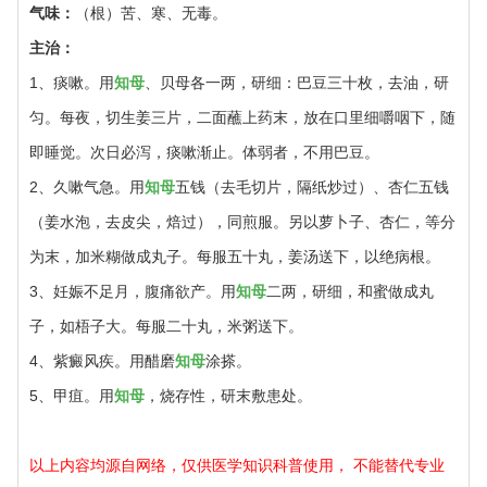
气味：
（根）苦、寒、无毒。
主治：
1、痰嗽。用
知母
、贝母各一两，研细：巴豆三十枚，去油，研
匀。每夜，切生姜三片，二面蘸上药末，放在口里细嚼咽下，随
即睡觉。次日必泻，痰嗽渐止。体弱者，不用巴豆。
2、久嗽气急。用
知母
五钱（去毛切片，隔纸炒过）、杏仁五钱
（姜水泡，去皮尖，焙过），同煎服。另以萝卜子、杏仁，等分
为末，加米糊做成丸子。每服五十丸，姜汤送下，以绝病根。
3、妊娠不足月，腹痛欲产。用
知母
二两，研细，和蜜做成丸
子，如梧子大。每服二十丸，米粥送下。
4、紫癜风疾。用醋磨
知母
涂搽。
5、甲疽。用
知母
，烧存性，研末敷患处。
以上内容均源自网络，仅供医学知识科普使用， 不能替代专业