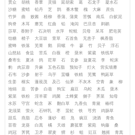
贯众
胡桃
香蕈
灵猫
延胡索
葛
石龙子
凝水石
沙糖
蜜蜡
铅丹
芝
鹊
番木鳖
槐
大麻
蔗虫
竹笋
曲
败酱
柽柳
香蒲、蒲黄
苦瓠
南瓜
白蚁泥
狗脊
木耳
蘼芜
红曲
铅
淹闾
巴旦杏
鹈鹕
莎草、香附子
石决明
水萍
蛇蜕
贝母
呆耳
肥皂荚
饴糖
楂子
大豆豉
萱草
石首鱼
无患子
枫香脂
蜜蜂
铁落
芜菁
鹅
田螺
牛
蓼
竹
贝子
浮石
山慈姑
食盐
苦瓜
白薇
橙
蘖米
紫葳
铁线草
桑寄生
夏冰
鸽
荭草
石
玄参
旋夏花
李
蛇床
豹
肉苁蓉
升麻
五色石脂
预知子
灯火
营实墙蘼
石韦
沙参
射干
乌芋
蜚蠊
铁精
芜荑
鸭跖草
生姜
榧实
蓬莪茂
及己
仙茅
不灰木
空青
象
柳
地锦
韭
苦参
白蔹
狗宝
扁豆
乌蛇
木瓜
蘖木
紫菜
铁粉
淫羊霍
鸡菌
土蜂窠
侧子
荠菜
知母
水苏
守宫
蛇含
豕
翻白草
九香虫
青黛
椿樗
龙须菜
萤火
石钟乳
枣
蜚虻
铁
芎穷
鸡肠草
甜瓜
燕脂
忍冬
蓬砂
稻
凫
豌豆
浇酒
青鱼
苜蓿
龙葵
白蒿
橘
天雄
蘑菰蕈
紫菀
钩藤
桑
鸡冠
荠苠
卫矛
瞿麦
猬
杉
蛆
豇豆
翘摇
青蒿