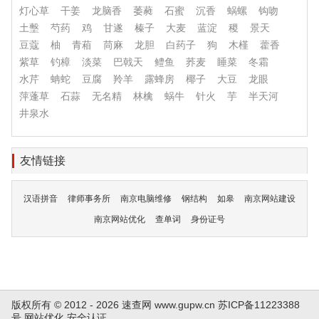
灯心草
干姜
龙脑香
萎蕤
石蜜
沉香
蜗螺
钩吻
土墼
芍药
鸡
甘遂
榛子
大麦
蓝淀
稷
景天
豆蔻
柚
青葙
苘麻
龙胆
白药子
狗
木槿
藿香
紫草
钓樟
淡菜
巴戟天
鳢鱼
荞麦
睡菜
冬霜
水芹
蚺蛇
豆腐
羚羊
露蜂房
椰子
大豆
龙眼
萍蓬草
石蒜
无名精
林檎
蜗牛
针火
芋
半天河
井泉水
友情链接
汉语拼音
律师事务所
南京电脑维修
钢结构
如皋
南京网站建设
南京网站优化
查单词
身份证号
版权所有 © 2012 - 2026 速查网
www.gupw.cn
苏ICP备11223388
号
网站优化
安全认证