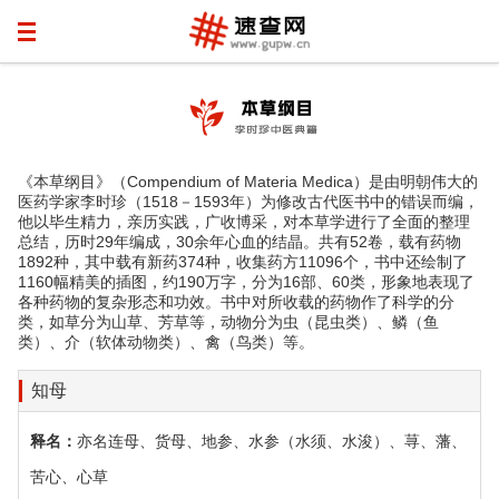
《本草纲目》（Compendium of Materia Medica）是由明朝伟大的
医药学家李时珍（1518－1593年）为修改古代医书中的错误而编，
他以毕生精力，亲历实践，广收博采，对本草学进行了全面的整理
总结，历时29年编成，30余年心血的结晶。共有52卷，载有药物
1892种，其中载有新药374种，收集药方11096个，书中还绘制了
1160幅精美的插图，约190万字，分为16部、60类，形象地表现了
各种药物的复杂形态和功效。书中对所收载的药物作了科学的分
类，如草分为山草、芳草等，动物分为虫（昆虫类）、鳞（鱼
类）、介（软体动物类）、禽（鸟类）等。
知母
释名：
亦名连母、货母、地参、水参（水须、水浚）、荨、藩、
苦心、心草