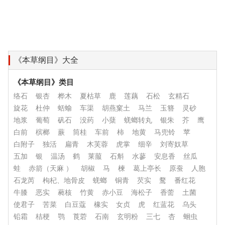
《本草纲目》大全
《本草纲目》类目
络石
银杏
桦木
夏枯草
鹿
莲藕
石松
玄精石
旋花
杜仲
蛞蝓
车渠
胡燕窠土
马兰
玉簪
灵砂
地浆
葡萄
矾石
没药
小蘖
蜣螂转丸
银朱
芥
鹰
白前
槟榔
蕨
筒桂
车前
柿
地黄
马兜铃
苹
白附子
独活
扁青
木芙蓉
虎掌
细辛
刘寄奴草
五加
银
温汤
鹤
莱菔
石斛
水蓼
安息香
丝瓜
蛙
赤箭（天麻 ）
胡椒
马
楝
葛上亭长
原蚕
人胞
石龙芮
枸杞、地骨皮
蜣螂
铜青
芡实
鹜
番红花
牛膝
恶实
蕤核
竹黄
赤小豆
海松子
香薷
土菌
使君子
苦菜
白豆蔻
橡实
女贞
虎
红蓝花
乌头
铅霜
桔梗
鹗
莨菪
石南
玄明粉
三七
杏
蛔虫