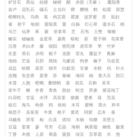
炉甘石
凤仙
桔梗
鲮鲤
醋
赤箭（天麻 ）
薰陆香
壶卢
花乳石
礞石
土当归
猬
樱桃
鹤
铅霜
斑蝥
蜣螂转丸
乌鸦
葛
肉苁蓉
瞿麦
波罗蜜
杏
鼠妇
雀
射干
蚯蚓
茵陈蒿
粟
白杨
灯心草
凝水石
桃
马兰
仙茅
豕
蕨
坐拿草
芝
石韦
土墼
猕猴
槲实
鳗鲡鱼
金星草
扁青
蜈蚣
菥
罂子桐
皂荚蕈
沉香
术白术
麋
锁阳
密陀僧
虎耳草
苹
竹笋
生姜
滑石
决明
栀子
龙眼
雷丸
覆盆子
蓖麻
地锦
艺翁
石胆
商陆
乌爹泥
狗脊
榛子
马齿苋
戎盐
蛤蟆
莴苣
细辛
白蚁泥
甘遂
水蛭
鸡
针火
连翘
安息香
藿香
苏
秦椒
淹闾
柚
黄大豆
防己
木莲
人胞
螳螂、桑螵蛸
葵
胡瓜
石斛
呆耳
牵牛子
楸
冬青
青鱼
慈姑
蛇含
荞麦
紫花地丁
白花蛇
甘蓝
水萍
高良姜
败酱
婴奥
薤
芫花
砒石
海马
枸骨
鸽
铁粉
木耳
蜜蜂
萤火
羚羊
相思子
吴茱萸
牛黄
楂子
黄芪
阿胶
忍冬
蚕
乌贼鱼
茯苓
籼
白及
琥珀
水杨
饴糖
东壁土
豆蔻
姜黄
蓼
芎穷
石蒜
海桐
枫香脂
鲫鱼
酸浆
丁香
木槿
人尿
蜀葵
菝葜
绿豆
百草霜
吊
熊