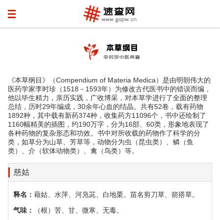
《本草纲目》（Compendium of Materia Medica）是由明朝伟大的
医药学家李时珍（1518－1593年）为修改古代医书中的错误而编，
他以毕生精力，亲历实践，广收博采，对本草学进行了全面的整理
总结，历时29年编成，30余年心血的结晶。共有52卷，载有药物
1892种，其中载有新药374种，收集药方11096个，书中还绘制了
1160幅精美的插图，约190万字，分为16部、60类，形象地表现了
各种药物的复杂形态和功效。书中对所收载的药物作了科学的分
类，如草分为山草、芳草等，动物分为虫（昆虫类）、鳞（鱼
类）、介（软体动物类）、禽（鸟类）等。
慈姑
释名：
藉姑、水萍、河凫茈、白地栗。苗名剪刀草、箭搭草。
气味：
（根）苦、甘、微寒、无毒。