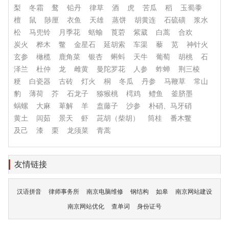
梨
冬霜
鹜
铅丹
律草
酒
虎
苦瓜
稻
玉蜀黍
檀
鼠
陟厘
衣鱼
天雄
蒸饼
胡黄连
石硫磺
浆水
松
马兜铃
月季花
蛞蝓
莨菪
紫葳
白蒿
合欢
炭火
桦木
鳖
金星石
延胡索
车渠
藜
苋
神针火
玄参
橄榄
鹿角菜
银杏
蝌蚪
天牛
葡萄
胡桃
石
泽兰
杜仲
龙
雌黄
曼陀罗花
人参
蚱蝉
荆三棱
粳
白瓷器
古砖
灯火
桐
冬瓜
丹参
马鞭草
常山
豹
薄荷
芥
石龙子
猕猴桃
樗鸡
鳢鱼
釜脐墨
蜗螺
大麻
萆解
羊
盍藤子
沙参
朴硝、马牙硝
黄土
闾茹
景天
虾
茈胡（柴胡）
筒桂
番木鳖
及己
漆
栗
龙须菜
青蒿
友情链接
汉语拼音
律师事务所
南京电脑维修
钢结构
如皋
南京网站建设
南京网站优化
查单词
身份证号