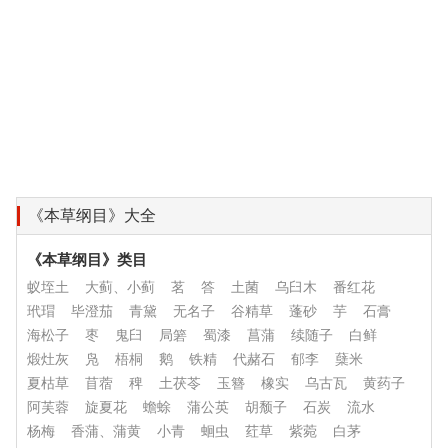
《本草纲目》大全
《本草纲目》类目
蚁垤土
大蓟、小蓟
茗
答
土菌
乌臼木
番红花
玳瑁
毕澄茄
青黛
无名子
谷精草
蓬砂
芋
石膏
海松子
枣
鬼臼
局箬
蜀漆
菖蒲
续随子
白鲜
煅灶灰
凫
梧桐
鹅
铁精
代赭石
郁李
蘖米
夏枯草
苜蓿
稗
土茯苓
玉簪
橡实
乌古瓦
黄药子
阿芙蓉
旋夏花
蟾蜍
蒲公英
胡颓子
石炭
流水
杨梅
香蒲、蒲黄
小青
蛔虫
荭草
紫菀
白茅