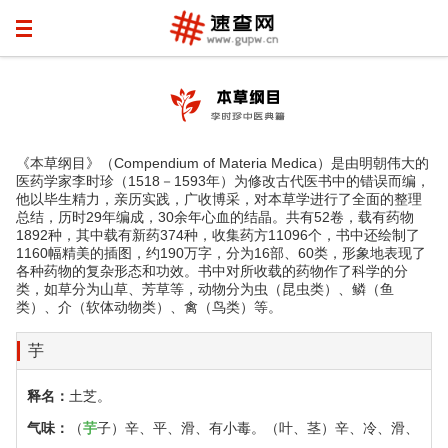
《本草纲目》（Compendium of Materia Medica）是由明朝伟大的
医药学家李时珍（1518－1593年）为修改古代医书中的错误而编，
他以毕生精力，亲历实践，广收博采，对本草学进行了全面的整理
总结，历时29年编成，30余年心血的结晶。共有52卷，载有药物
1892种，其中载有新药374种，收集药方11096个，书中还绘制了
1160幅精美的插图，约190万字，分为16部、60类，形象地表现了
各种药物的复杂形态和功效。书中对所收载的药物作了科学的分
类，如草分为山草、芳草等，动物分为虫（昆虫类）、鳞（鱼
类）、介（软体动物类）、禽（鸟类）等。
芋
释名：
土芝。
气味：
（
芋
子）辛、平、滑、有小毒。（叶、茎）辛、冷、滑、