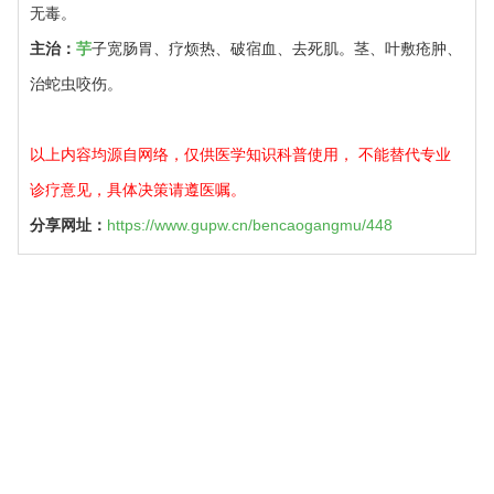
无毒。
主治：
芋
子宽肠胃、疗烦热、破宿血、去死肌。茎、叶敷疮肿、
治蛇虫咬伤。
以上内容均源自网络，仅供医学知识科普使用， 不能替代专业
诊疗意见，具体决策请遵医嘱。
分享网址：
https://www.gupw.cn/bencaogangmu/448