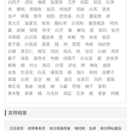
白药子
虎杖
橄榄
鼠尾草
卫矛
闾茹
胡瓜
白茅
虎
樱桃
黄颡鱼
旋花
锦地罗
胡椒
白英
蘖米
壶卢
樟脑
黄芩
锁阳
肥皂荚
白芷
蘑菰蕈
樟
黄大豆
旋夏花
银朱
翻白草
白花蛇
藤类概述
樗鸡
麝
卤碱
铜青
羚羊
白芥
藜
槲实
鹿
斑鸠
铅丹
羊踯躅
白石英
薰陆香
墨
槟榔
鹗
铁落
假苏
罂子粟
白瓷器
薯蓣
槐
鸽
斑蝥
铁精
缩砂密
白棘
薏苡仁
榧实
鸡冠
南瓜
铁
绿豆
白杨
薄荷
榛子
鳝鱼
接骨木
钩吻
续随子
白头翁
蕨
坐拿草
榔梅
鳔
针火
络石
白垩
蔗虫
榉
鲫鱼
扁青
金鱼
红蓝花
白及
蓬莪茂
榆
鬼臼
南烛
金樱子
紫葳
白前
蓝淀
楸
驼
扁豆
金星石
乌药
紫菀
番红花
蓖麻
地黄
楮
马蓼
野猪
侧子
紫荆
番木鳖
蒺藜
楠
马兜铃
戎盐
五加
醋
紫参
田螺
友情链接
汉语拼音
律师事务所
南京电脑维修
钢结构
如皋
南京网站建设