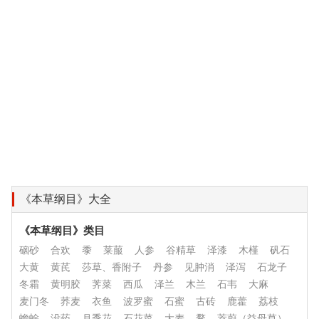
《本草纲目》大全
《本草纲目》类目
硇砂
合欢
黍
莱菔
人参
谷精草
泽漆
木槿
矾石
大黄
黄芪
莎草、香附子
丹参
见肿消
泽泻
石龙子
冬霜
黄明胶
荠菜
西瓜
泽兰
木兰
石韦
大麻
麦门冬
荞麦
衣鱼
波罗蜜
石蜜
古砖
鹿藿
荔枝
蟾蜍
没药
月季花
石花菜
大麦
鹜
茺蔚（益母草）