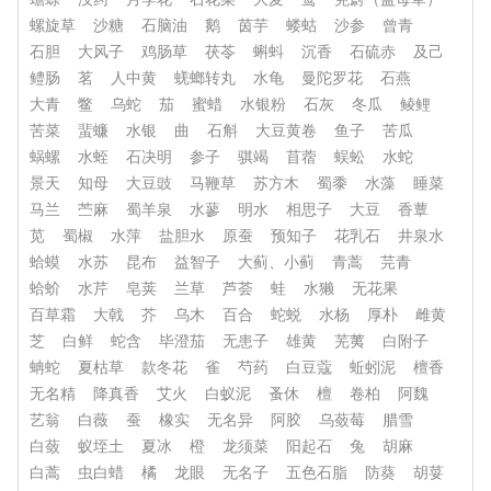
螺旋草
沙糖
石脑油
鹅
茵芋
蝼蛄
沙参
曾青
石胆
大风子
鸡肠草
茯苓
蝌蚪
沉香
石硫赤
及己
鳢肠
茗
人中黄
蜣螂转丸
水龟
曼陀罗花
石燕
大青
鳖
乌蛇
茄
蜜蜡
水银粉
石灰
冬瓜
鲮鲤
苦菜
蜚蠊
水银
曲
石斛
大豆黄卷
鱼子
苦瓜
蜗螺
水蛭
石决明
参子
骐竭
苜蓿
蜈蚣
水蛇
景天
知母
大豆豉
马鞭草
苏方木
蜀黍
水藻
睡菜
马兰
苎麻
蜀羊泉
水蓼
明水
相思子
大豆
香蕈
苋
蜀椒
水萍
盐胆水
原蚕
预知子
花乳石
井泉水
蛤蟆
水苏
昆布
益智子
大蓟、小蓟
青蒿
芫青
蛤蚧
水芹
皂荚
兰草
芦荟
蛙
水獭
无花果
百草霜
大戟
芥
乌木
百合
蛇蜕
水杨
厚朴
雌黄
芝
白鲜
蛇含
毕澄茄
无患子
雄黄
芜荑
白附子
蚺蛇
夏枯草
款冬花
雀
芍药
白豆蔻
蚯蚓泥
檀香
无名精
降真香
艾火
白蚁泥
蚤休
檀
卷柏
阿魏
艺翁
白薇
蚕
橡实
无名异
阿胶
乌蔹莓
腊雪
白蔹
蚁垤土
夏冰
橙
龙须菜
阳起石
兔
胡麻
白蒿
虫白蜡
橘
龙眼
无名子
五色石脂
防葵
胡荽