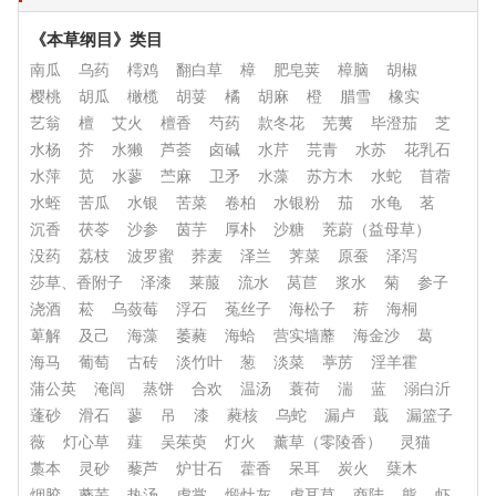
《本草纲目》类目
南瓜
乌药
樗鸡
翻白草
樟
肥皂荚
樟脑
胡椒
樱桃
胡瓜
橄榄
胡荽
橘
胡麻
橙
腊雪
橡实
艺翁
檀
艾火
檀香
芍药
款冬花
芜荑
毕澄茄
芝
水杨
芥
水獭
芦荟
卤碱
水芹
芫青
水苏
花乳石
水萍
苋
水蓼
苎麻
卫矛
水藻
苏方木
水蛇
苜蓿
水蛭
苦瓜
水银
苦菜
卷柏
水银粉
茄
水龟
茗
沉香
茯苓
沙参
茵芋
厚朴
沙糖
茺蔚（益母草）
没药
荔枝
波罗蜜
荞麦
泽兰
荠菜
原蚕
泽泻
莎草、香附子
泽漆
莱菔
流水
莴苣
浆水
菊
参子
浇酒
菘
乌蔹莓
浮石
菟丝子
海松子
菥
海桐
萆解
及己
海藻
萎蕤
海蛤
营实墙蘼
海金沙
葛
海马
葡萄
古砖
淡竹叶
葱
淡菜
葶苈
淫羊霍
蒲公英
淹闾
蒸饼
合欢
温汤
蓑荷
湍
蓝
溺白沂
蓬砂
滑石
蓼
吊
漆
蕤核
乌蛇
漏卢
蕺
漏篮子
薇
灯心草
薤
吴茱萸
灯火
薰草（零陵香）
灵猫
藁本
灵砂
藜芦
炉甘石
藿香
呆耳
炭火
蘖木
烟胶
蘼芜
热汤
虎掌
煅灶灰
虎耳草
商陆
熊
虾