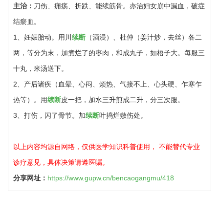
主治：
刀伤、痈疡、折跌、能续筋骨。亦治妇女崩中漏血，破症
结瘀血。
1、妊娠胎动。用川
续断
（酒浸）、杜仲（姜汁炒，去丝）各二
两，等分为末，加煮烂了的枣肉，和成丸子，如梧子大。每服三
十丸，米汤送下。
2、产后诸疾（血晕、心闷、烦热、气接不上、心头硬、乍寒乍
热等）。用
续断
皮一把，加水三升煎成二升，分三次服。
3、打伤，闪了骨节。加
续断
叶捣烂敷伤处。
以上内容均源自网络，仅供医学知识科普使用， 不能替代专业
诊疗意见，具体决策请遵医嘱。
分享网址：
https://www.gupw.cn/bencaogangmu/418