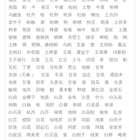
燕脂
蚌
牛
蚕豆
牛膝
蚯蚓
土墼
牛黄
蚱蝉
乌贼鱼
牡丹
蛆
牡荆
蛇床
牡蛎
蛔虫
土当归
牵牛子
蛞蝓
犀
蛤蜊
狗
蛴螬
狗宝
蜀漆
土茯苓
狗脊
蜀葵
独活
蜂蜜
狼毒
蜗牛
狼牙
蜚虻
土菌
猕猴
蜜蜂
猕猴桃
蜣螂
东壁土
猪苓
蝉蜕
猫
蝎
土蜂
猬
螳螂、桑螵蛸
乌鸦
玄参
蟹
玄明粉
蠡实
玄精石
补骨脂
土蜂窠
玉簪
覆盆子
玉蜀黍
诃黎勒
王不留行
豆腐
王瓜
豇豆
土马
玳瑁
豕
琥珀
豹
瓦松
丁香
贝母
甘松香
贯众
地榆
甘草
赤箭（天麻 ）
甘蓝
车渠
甘蔗
远志
甘蕉
通脱木
地浆
甘薯
郁李
九香虫
甘遂
酒
甜瓜
酱
生姜
酸模
地耳
田螺
醋
番木鳖
野猪
番红花
金星石
白前
金樱子
地肤
白及
金鱼
白垩
针火
白头翁
钩吻
白杨
铁
地胆
白棘
铁精
白瓷器
铁落
白石英
铅丹
白芥
铜青
地锦
白花蛇
银朱
乱发
白芷
锁阳
白英
锦地罗
白茅
闾茹
地黄
白药子
防葵
白蒿
阳起石
白蔹
阿胶
白薇
阿魏
坐拿草
白蚁泥
降真香
白豆蔻
雀
白附子
雄黄
白鲜
雌黄