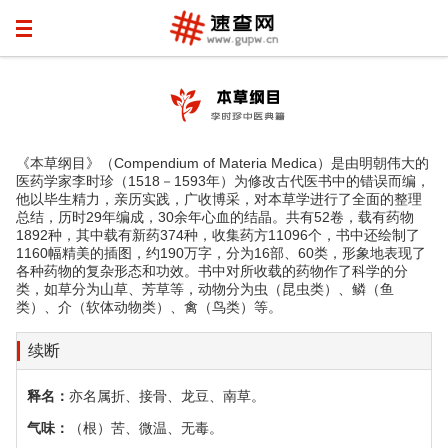
《本草纲目》（Compendium of Materia Medica）是由明朝伟大的
医药学家李时珍（1518－1593年）为修改古代医书中的错误而编，
他以毕生精力，亲历实践，广收博采，对本草学进行了全面的整理
总结，历时29年编成，30余年心血的结晶。共有52卷，载有药物
1892种，其中载有新药374种，收集药方11096个，书中还绘制了
1160幅精美的插图，约190万字，分为16部、60类，形象地表现了
各种药物的复杂形态和功效。书中对所收载的药物作了科学的分
类，如草分为山草、芳草等，动物分为虫（昆虫类）、鳞（鱼
类）、介（软体动物类）、禽（鸟类）等。
续断
释名：
亦名属折、接骨、龙豆、南草。
气味：
（根）苦、微温、无毒。