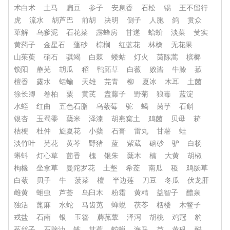
术白术
土马
扁豆
参子
安息香
石松
锡
王不留行
虎
流水
胡芦巴
前胡
决明
侧子
人胞
鸽
贯众
萆解
乌爹泥
石花菜
露蜂房
甘遂
蛤蚧
淡菜
芰实
黄药子
金星石
蓬砂
棕榈
红蓝花
林檎
无花果
山茱萸
硝石
骐竭
白棘
蝼蛄
灯火
茵陈蒿
槟榔
锁阳
蘼芜
胡瓜
稻
鸭跖草
白薇
败酱
牛膝
菰
檀香
露水
蛞蝓
天雄
芫青
柳
夏冰
木耳
土菌
徐长卿
卷柏
粟
黄芪
盍藤子
野菊
狼毒
蓝淀
水蛭
红曲
五色石脂
乌蔹莓
驼
蝎
茵芋
石斛
银杏
玉蜀黍
蘖米
泽漆
胡燕窠土
鸡菌
贝母
菥
桔梗
杜仲
旋夏花
小蘖
石膏
雷丸
甘薯
蛙
淡竹叶
芫花
黄芩
野猪
蓝
紫葳
硇砂
驴
白杨
蝌蚪
灯心草
茴香
槐
银朱
蘖木
楠
大黄
胡椒
枸橼
坐拿草
曼陀罗花
土墼
希莶
南瓜
稷
鸡肠草
白蔹
贝子
牛
菠菜
檀
半边莲
刀豆
冬瓜
伏龙肝
雌黄
蛔虫
芦荟
乌臼木
粉霜
黄精
益智子
醴泉
独活
蓖麻
水蛇
马齿苋
蝉蜕
茯苓
栝楼
木鳖子
戎盐
石南
银
玉簪
蘑菰蕈
泽泻
胡桃
鸡冠
豹
菟丝子
石脑油
雉
甘蕉
蛇蜕
海马
芦
黄矾
醋