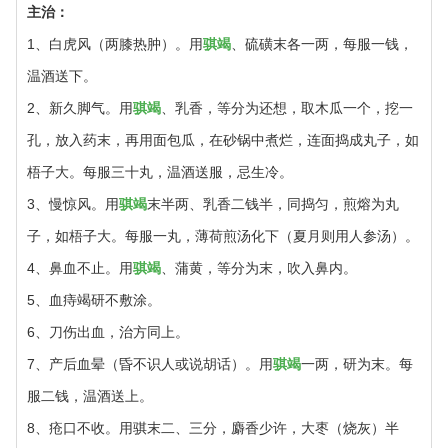
主治：
1、白虎风（两膝热肿）。用
骐竭
、硫磺末各一两，每服一钱，
温酒送下。
2、新久脚气。用
骐竭
、乳香，等分为还想，取木瓜一个，挖一
孔，放入药末，再用面包瓜，在砂锅中煮烂，连面捣成丸子，如
梧子大。每服三十丸，温酒送服，忌生冷。
3、慢惊风。用
骐竭
末半两、乳香二钱半，同捣匀，煎熔为丸
子，如梧子大。每服一丸，薄荷煎汤化下（夏月则用人参汤）。
4、鼻血不止。用
骐竭
、蒲黄，等分为末，吹入鼻内。
5、血痔竭研不敷涂。
6、刀伤出血，治方同上。
7、产后血晕（昏不识人或说胡话）。用
骐竭
一两，研为末。每
服二钱，温酒送上。
8、疮口不收。用骐末二、三分，麝香少许，大枣（烧灰）半