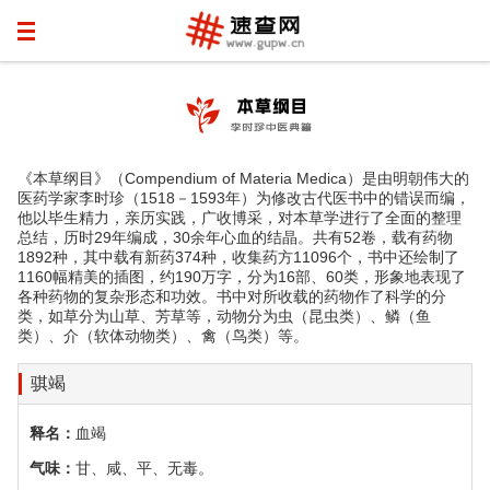
《本草纲目》（Compendium of Materia Medica）是由明朝伟大的
医药学家李时珍（1518－1593年）为修改古代医书中的错误而编，
他以毕生精力，亲历实践，广收博采，对本草学进行了全面的整理
总结，历时29年编成，30余年心血的结晶。共有52卷，载有药物
1892种，其中载有新药374种，收集药方11096个，书中还绘制了
1160幅精美的插图，约190万字，分为16部、60类，形象地表现了
各种药物的复杂形态和功效。书中对所收载的药物作了科学的分
类，如草分为山草、芳草等，动物分为虫（昆虫类）、鳞（鱼
类）、介（软体动物类）、禽（鸟类）等。
骐竭
释名：
血竭
气味：
甘、咸、平、无毒。