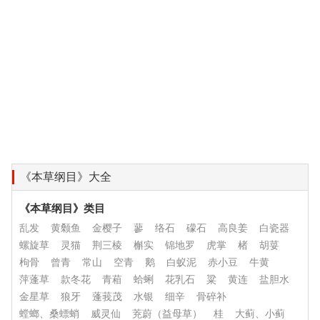
《本草纲目》大全
《本草纲目》类目
乱发
黄颡鱼
金樱子
蓼
络石
礞石
高良姜
白瓷器
螺旋草
灵猫
荆三棱
槲实
锦地罗
虎掌
楮
胡荽
枸骨
曾青
常山
空青
鹅
白蚁泥
赤小豆
牛黄
萍蓬草
款冬花
青葙
蛤蜊
花乳石
粱
黄连
盐胆水
金星草
狼牙
蓬莪茂
水银
细辛
骨碎补
螳螂、桑螵蛸
威灵仙
茺蔚（益母草）
桂
大蓟、小蓟