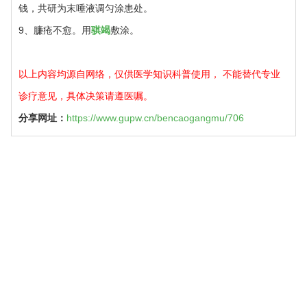
钱，共研为末唾液调匀涂患处。
9、臁疮不愈。用
骐竭
敷涂。
以上内容均源自网络，仅供医学知识科普使用， 不能替代专业
诊疗意见，具体决策请遵医嘱。
分享网址：
https://www.gupw.cn/bencaogangmu/706