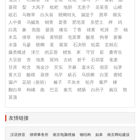
蓑荷
梨
大风子
枇杷
地胆
无患子
吴茱萸
山楂
砒石
马鞭草
白头翁
蜣螂转丸
漏篮子
茜草
榧实
人中黄
乌贼鱼
铜青
藿香
肥皂荚
东壁土
稗
鸡
白蒿
象
燕脂
菝葜
橡实
丁香
雄黄
蛇床
芥
柚
木瓜
律草
粉锡
黄明胶
皂荚蕈
酸浆
狗脊
蒺藜
水藻
马蓼
蜣螂
茗
紫菜
石决明
铅霜
玄精石
藤类概述
泽兰
肉苁蓉
鳢鱼
豕
守宫
菘
桑寄生
大豆豉
杏
地浆
斑鸠
古砖
射干
石胡荽
雀麦
甘蔗
蛇含
海金沙
芡实
升麻
凝水石
假苏
仙茅
黄大豆
酸模
蒸饼
乌芋
矾石
马槟榔
白垩
蜜蜡
漏卢
茈胡（柴胡）
榛子
不灰木
铅丹
藜芦
楝
翻白草
枸橘
曲
巴豆
秦艽
鳢肠
白药子
豌豆
熊
菖蒲
友情链接
汉语拼音
律师事务所
南京电脑维修
钢结构
如皋
南京网站建设