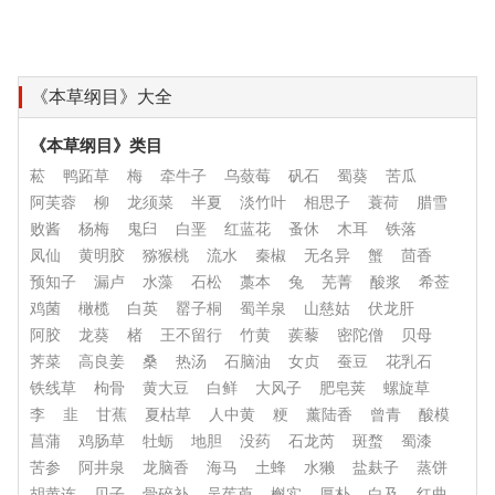
《本草纲目》大全
《本草纲目》类目
菘
鸭跖草
梅
牵牛子
乌蔹莓
矾石
蜀葵
苦瓜
阿芙蓉
柳
龙须菜
半夏
淡竹叶
相思子
蓑荷
腊雪
败酱
杨梅
鬼臼
白垩
红蓝花
蚤休
木耳
铁落
凤仙
黄明胶
猕猴桃
流水
秦椒
无名异
蟹
茴香
预知子
漏卢
水藻
石松
藁本
兔
芜菁
酸浆
希莶
鸡菌
橄榄
白英
罂子桐
蜀羊泉
山慈姑
伏龙肝
阿胶
龙葵
楮
王不留行
竹黄
蒺藜
密陀僧
贝母
荠菜
高良姜
桑
热汤
石脑油
女贞
蚕豆
花乳石
铁线草
枸骨
黄大豆
白鲜
大风子
肥皂荚
螺旋草
李
韭
甘蕉
夏枯草
人中黄
粳
薰陆香
曾青
酸模
菖蒲
鸡肠草
牡蛎
地胆
没药
石龙芮
斑蝥
蜀漆
苦参
阿井泉
龙脑香
海马
土蜂
水獭
盐麸子
蒸饼
胡黄连
贝子
骨碎补
吴茱萸
槲实
厚朴
白及
红曲