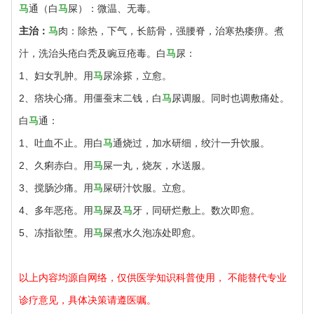
马
通（白
马
屎）：微温、无毒。
主治：
马
肉：除热，下气，长筋骨，强腰脊，治寒热痿痹。煮
汁，洗治头疮白秃及豌豆疮毒。白
马
尿：
1、妇女乳肿。用
马
尿涂搽，立愈。
2、痞块心痛。用僵蚕末二钱，白
马
尿调服。同时也调敷痛处。
白
马
通：
1、吐血不止。用白
马
通烧过，加水研细，绞汁一升饮服。
2、久痢赤白。用
马
屎一丸，烧灰，水送服。
3、搅肠沙痛。用
马
屎研汁饮服。立愈。
4、多年恶疮。用
马
屎及
马
牙，同研烂敷上。数次即愈。
5、冻指欲堕。用
马
屎煮水久泡冻处即愈。
以上内容均源自网络，仅供医学知识科普使用， 不能替代专业
诊疗意见，具体决策请遵医嘱。