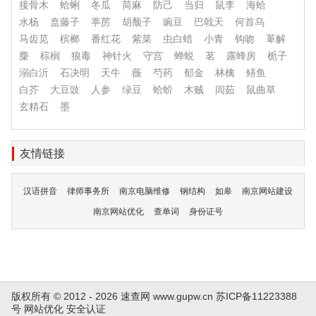
接骨木
蛤蜊
冬瓜
苘麻
防己
当归
鼠李
海蛤
水杨
盍藤子
葶苈
胡颓子
豌豆
巴戟天
何首乌
马齿苋
槟榔
番红花
紫菜
虫白蜡
小青
钩吻
萆解
麋
棕榈
狼毒
神针火
守宫
蝉蜕
茗
露蜂房
栀子
溺白沂
石决明
天牛
薇
芍药
郁金
林檎
鳝鱼
白芥
大豆豉
人参
绿豆
蛤蚧
木贼
闾茹
鼠曲草
玄精石
墨
友情链接
汉语拼音
律师事务所
南京电脑维修
钢结构
如皋
南京网站建设
南京网站优化
查单词
身份证号
版权所有 © 2012 - 2026 速查网
www.gupw.cn
苏ICP备11223388
号
网站优化
安全认证