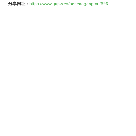
分享网址：
https://www.gupw.cn/bencaogangmu/696