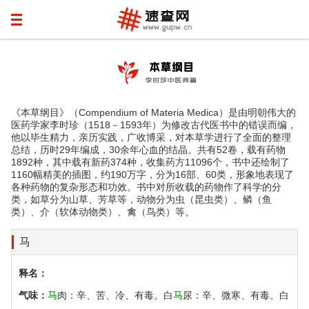
《本草纲目》（Compendium of Materia Medica）是由明朝伟大的
医药学家李时珍（1518－1593年）为修改古代医书中的错误而编，
他以毕生精力，亲历实践，广收博采，对本草学进行了全面的整理
总结，历时29年编成，30余年心血的结晶。共有52卷，载有药物
1892种，其中载有新药374种，收集药方11096个，书中还绘制了
1160幅精美的插图，约190万字，分为16部、60类，形象地表现了
各种药物的复杂形态和功效。书中对所收载的药物作了科学的分
类，如草分为山草、芳草等，动物分为虫（昆虫类）、鳞（鱼
类）、介（软体动物类）、禽（鸟类）等。
马
释名：
气味：
马
肉：辛、苦、冷、有毒。白
马
尿：辛、微寒、有毒。白