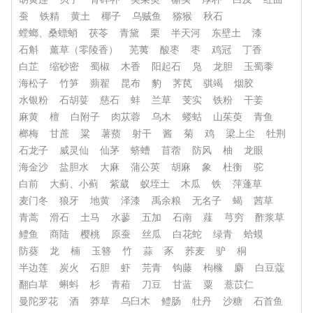
蚕
铁精
黄土
椰子
乌贼鱼
猕猴
秋石
螳螂、桑螵蛸
茯苓
青黛
栗
半天河
东壁土
漆
石斛
薰草（零陵香）
芜荑
酸枣
枣
鸡冠
丁香
白芷
缩砂密
蜀椒
木香
阳起石
凫
龙胆
玉蜀黍
海松子
竹笋
蒴翟
昆布
豹
荠苠
骐竭
烟胶
水银粉
石胡荽
慈石
蚌
兰草
芰实
铁粉
干姜
麻黄
檀
白附子
肉苁蓉
乌木
蝼蛄
山茱萸
青鱼
榔梅
甘蔗
粱
薯蓣
射干
酱
菊
鸡
梁上尘
牡荆
石龙子
威灵仙
仙茅
蛴螬
苜蓿
防风
柚
龙眼
海金沙
盐胆水
大麻
蒲公英
胡麻
象
杜衡
驼
白前
大蓟、小蓟
紫葳
蚁垤土
木瓜
铁
萍蓬草
麦门冬
狼牙
地黄
泽漆
禹余粮
无名子
蝎
茜草
青蒿
滑石
土马
水蓼
五加
石南
薤
芎穷
酢浆草
鳢鱼
商陆
樱桃
原蚕
丝瓜
白花蛇
绿青
蛤蟆
防葵
龙
楠
玉簪
竹
蒜
豕
荞麦
驴
桐
半边莲
炭火
石胆
虾
芫青
钩藤
枸橼
麝
白豆蔻
翻白草
蝌蚪
杉
青葙
刀豆
甘蓝
粟
薏苡仁
曼陀罗花
酒
莽草
乌臼木
鳢肠
牡丹
沙糖
石首鱼