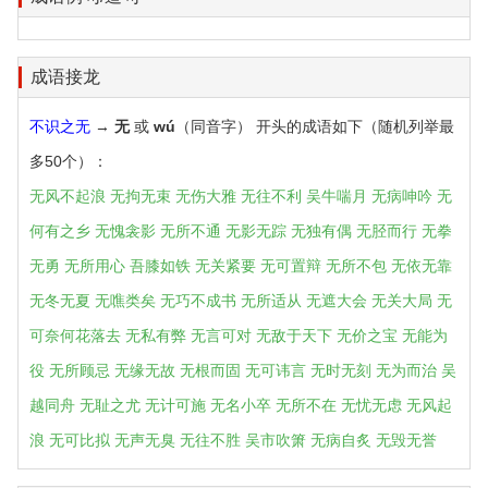
成语接龙
不识之无
→
无
或
wú
（同音字） 开头的成语如下（随机列举最
多50个）：
无风不起浪
无拘无束
无伤大雅
无往不利
吴牛喘月
无病呻吟
无
何有之乡
无愧衾影
无所不通
无影无踪
无独有偶
无胫而行
无拳
无勇
无所用心
吾膝如铁
无关紧要
无可置辩
无所不包
无依无靠
无冬无夏
无噍类矣
无巧不成书
无所适从
无遮大会
无关大局
无
可奈何花落去
无私有弊
无言可对
无敌于天下
无价之宝
无能为
役
无所顾忌
无缘无故
无根而固
无可讳言
无时无刻
无为而治
吴
越同舟
无耻之尤
无计可施
无名小卒
无所不在
无忧无虑
无风起
浪
无可比拟
无声无臭
无往不胜
吴市吹箫
无病自炙
无毁无誉