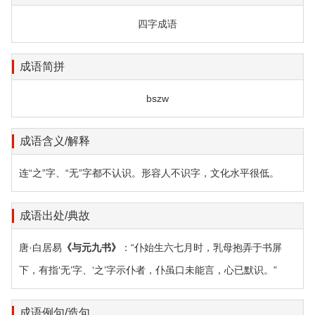
四字成语
成语简拼
bszw
成语含义/解释
连“之”字、“无”字都不认识。形容人不识字，文化水平很低。
成语出处/典故
唐·白居易
《与元九书》
：“仆始生六七月时，乳母抱弄于书屏
下，有指‘无’字、‘之’字示仆者，仆虽口未能言，心已默识。”
成语例句/造句