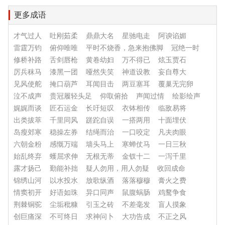
更多成语
才气过人
吐刚茹柔
鼎鼎大名
星驰电走
阿谀谄媚
雷霆万钧
俯仰唯唯
平时不烧香，急来抱佛脚
冠绝一时
修桥补路
舌剑唇枪
黄卷幼妇
万不得已
炫玉贾石
厉兵秣马
漆黑一团
哑然失笑
神道设教
妄自尊大
见风使舵
掩口葫芦
耳闻目击
两豆塞耳
覆巢无完卵
泣不成声
贵冠履轻头足
仰取俯拾
声闻过情
绘影绘声
娓娓而谈
匠石运金
长吁短叹
衣钵相传
临敌易将
出类拔萃
千里同风
蹉跎自误
一搭两用
十面埋伏
岛瘦郊寒
稳操左券
结绳而治
一口咬定
凡夫肉眼
六朝金粉
感慨万端
墙头马上
寒蝉仗马
一日三秋
始乱终弃
蠖屈求伸
无根无蒂
金钗十二
一泻千里
露才扬己
勤能补拙
疑人勿用，用人勿疑
收回成命
锦绣山河
以水投水
放歌纵酒
落落穆穆
膏火之费
情窦初开
好语如珠
异口同声
鼠腹蜗肠
鸡鹜争食
荆棘铜驼
尘垢秕糠
引玉之砖
不差毫发
盲人摸象
创巨痛深
不可终日
求神问卜
大功告成
不正之风