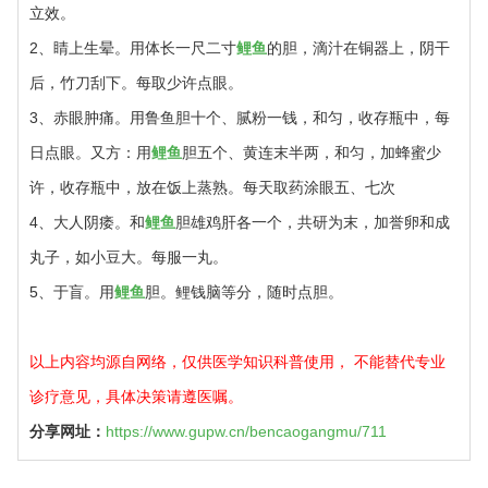
立效。
2、睛上生晕。用体长一尺二寸
鲤鱼
的胆，滴汁在铜器上，阴干
后，竹刀刮下。每取少许点眼。
3、赤眼肿痛。用鲁鱼胆十个、腻粉一钱，和匀，收存瓶中，每
日点眼。又方：用
鲤鱼
胆五个、黄连末半两，和匀，加蜂蜜少
许，收存瓶中，放在饭上蒸熟。每天取药涂眼五、七次
4、大人阴痿。和
鲤鱼
胆雄鸡肝各一个，共研为末，加誉卵和成
丸子，如小豆大。每服一丸。
5、于盲。用
鲤鱼
胆。鲤钱脑等分，随时点胆。
以上内容均源自网络，仅供医学知识科普使用， 不能替代专业
诊疗意见，具体决策请遵医嘱。
分享网址：
https://www.gupw.cn/bencaogangmu/711