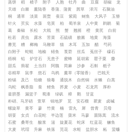
蒸饼
稻
楂子
附子
人胞
牡丹
曲
豆腐
胡椒
龙
天雄
白棘
薰陆香
香蒲、蒲黄
茜草
泽泻
石脑油
桐
通草
淡菜
斑蝥
蚕豆
紫菀
鲥鱼
大风子
玉簪
针火
芡实
水藻
皂荚
柏
蜀羊泉
人中黄
鹈鹕
菊
葛
秦椒
长松
大戟
熊
蟹
翘摇
橙
黄芪
白前
杜若
蔗虫
露水
苦菜
石硫磺
败酱
地黄
海藻
蘼芜
糟
榔梅
马鞭草
猫
木耳
五加
醋
芍药
白附子
蛇蜕
地榆
鳝鱼
莨菪
丝瓜
菟丝子
礞石
梧桐
铅
炉甘石
无患子
蜜蜂
延胡索
罂子粟
麋
甜瓜
蒴翟
土当归
阿魏
苘麻
沙参
石斛
栀子
谷精草
鼠李
慈石
乌鸦
薰草（零陵香）
巴戟天
粉锡
及己
饴糖
狼毒
通脱木
自然铜
水獭
白蒿
乌蛇
枫香脂
蚕
鲤鱼
荞麦
小麦
石龙芮
厚朴
釜脐墨
漏篮子
蜀漆
绿矾
樟
鹅
甘蓝
朴硝、马牙硝
萱草
锦地罗
苋
安石榴
瞿麦
卤碱
螺旋草
黄芩
蓼
竹黄
楠
雷丸
犀
曾青
贝母
胡荽
女贞
白花蛇
半边莲
蘖米
马蓼
茵陈蒿
流水
石蜜
桑寄生
酸浆
湍
旋夏花
蛇床
红蓝花
鳜鱼
大麦
玳瑁
升麻
铁落
芫花
水蛭
盐胆水
柘
蜚蠊