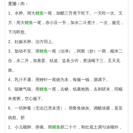
主治：
肉：
1、水肿。用大
鲤鱼
一尾，加醋三升煮干吃下。一天吃一次。又
方：用大
鲤鱼
一尾，赤小豆一升，加水二斗煮汁，一次，服完，
下泻即愈。
2、妊娠水肿。治方同上。
3、胎动不安。用
鲤鱼
一尾（治净），阿胶（炒）一两，糯米二
合，水二升，加葱姜、桔皮、盐各少许，煮汤喝下三、五天见
效。
4、乳汁不通。用鲤针一尾烧为末，每服一钱，酒调下。
5、咳嗽气喘。用
鲤鱼
一尾，去鳞，纸裹炮熟，去刺研末，同糯
米煮粥，空心服下。
6、一切肿毒（无论已溃未溃）。用鲁鱼烧灰。调醋涂搽，直至
病愈。胆
1、小儿咽肿、痹痛。用
鲤鱼
胆二十个，和灶底土调匀涂咽外，