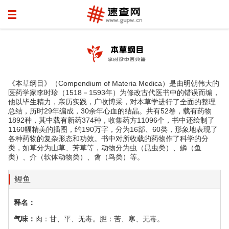
《本草纲目》（Compendium of Materia Medica）是由明朝伟大的
医药学家李时珍（1518－1593年）为修改古代医书中的错误而编，
他以毕生精力，亲历实践，广收博采，对本草学进行了全面的整理
总结，历时29年编成，30余年心血的结晶。共有52卷，载有药物
1892种，其中载有新药374种，收集药方11096个，书中还绘制了
1160幅精美的插图，约190万字，分为16部、60类，形象地表现了
各种药物的复杂形态和功效。书中对所收载的药物作了科学的分
类，如草分为山草、芳草等，动物分为虫（昆虫类）、鳞（鱼
类）、介（软体动物类）、禽（鸟类）等。
鲤鱼
释名：
气味：
肉：甘、平、无毒。胆：苦、寒、无毒。