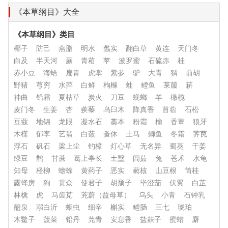
《本草纲目》大全
《本草纲目》类目
椰子
防己
燕脂
明水
蠡实
翻白草
黄连
天门冬
白及
半天河
蕨
青葙
苹
波罗蜜
石硫赤
桂
赤小豆
海蛤
扁青
虎掌
紫参
驴
大青
猬
前胡
野猪
芎穷
水萍
白鲜
枸橼
蛙
鳢鱼
莱菔
菥
神曲
铅霜
夏枯草
炭火
刀豆
蜣螂
羊
橄榄
麦门冬
生姜
杏
蒺藜
乌臼木
降真香
苜蓿
石松
豆蔻
地锦
龙眼
凝水石
藁本
粉霜
榆
香蕈
狼牙
木槿
郁李
艺翁
白蔹
蚤休
土马
鲫鱼
冬霜
荠苠
浮石
矾石
梁上尘
钓樟
灯心草
无名异
蜀葵
干姜
绿豆
鹊
甘蔗
葛上亭长
土墼
闾茹
兔
苍术
水龟
知母
柽柳
蟾蜍
黄药子
恶实
蕤核
山豆根
筒桂
露蜂房
狗
贯众
使君子
胡颓子
毕澄茄
伏翼
白芷
林檎
虎
马齿苋
茺蔚（益母草）
乌头
小青
石钟乳
醴泉
溺白沂
蛔虫
细辛
槲实
鳢肠
三七
琥珀
木鳖子
菠菜
铅丹
芫青
安息香
盐麸子
蜜蜡
麝