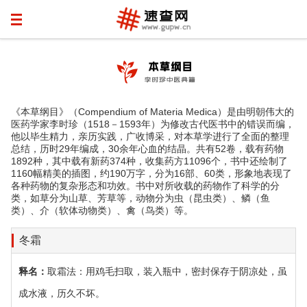
《本草纲目》（Compendium of Materia Medica）是由明朝伟大的
医药学家李时珍（1518－1593年）为修改古代医书中的错误而编，
他以毕生精力，亲历实践，广收博采，对本草学进行了全面的整理
总结，历时29年编成，30余年心血的结晶。共有52卷，载有药物
1892种，其中载有新药374种，收集药方11096个，书中还绘制了
1160幅精美的插图，约190万字，分为16部、60类，形象地表现了
各种药物的复杂形态和功效。书中对所收载的药物作了科学的分
类，如草分为山草、芳草等，动物分为虫（昆虫类）、鳞（鱼
类）、介（软体动物类）、禽（鸟类）等。
冬霜
释名：
取霜法：用鸡毛扫取，装入瓶中，密封保存于阴凉处，虽
成水液，历久不坏。