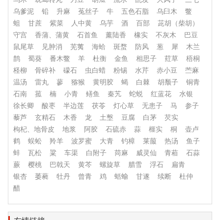
乌爹泥
铅
升麻
菟丝子
牛
五色石脂
乌臼木
鳖
蛆
甘蔗
紫菜
人中黄
乌芋
酒
百部
茈胡（柴胡）
守宫
香蒲、蒲黄
石首鱼
薰陆香
橡实
不灰木
巴豆
鼠尾草
见肿消
芜荑
海蛤
斑蝥
防风
葱
犀
木兰
鹊
蜀葵
番木鳖
羊
杜衡
金鱼
相思子
荭草
梧桐
柽柳
骨碎补
礞石
虫白蜡
粉锡
水芹
赤小豆
苎麻
温汤
雷丸
蓼
猕猴
黄明胶
蝎
白棘
胡颓子
铜青
石南
菰
楠
小青
鳝鱼
秦艽
蛇蜕
红蓝花
水银
徐长卿
酸枣
半边莲
茯苓
灯心草
无患子
马
参子
藜芦
玄精石
木香
龙
土墼
豆腐
白茅
芡实
枸杞、地骨皮
地浆
阿胶
石硫赤
蒜
榧实
桐
壶卢
鹤
蜈蚣
羚羊
波罗蜜
大青
钓樟
莱菔
热汤
鱼子
蚌
瓦松
粱
车渠
白附子
苘麻
威灵仙
青葙
石蒜
蕨
樱桃
巴戟天
黄芩
螺旋草
腊雪
浮石
扁青
银杏
萎蕤
牡丹
曾青
鸡
蛞蝓
甘遂
续断
杜仲
醋