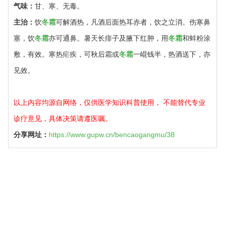
气味：
甘、寒、无毒。
主治：
饮
冬霜
可解酒热，凡酒后面热耳赤者，饮之立消。伤寒鼻
塞，饮
冬霜
亦可通鼻。暑天长痱子及腋下红肿，用
冬霜
和蚌粉涂
敷，有效。寒热疟疾，可秋后霜或
冬霜
一崐钱半，热酒送下，亦
见效。
以上内容均源自网络，仅供医学知识科普使用， 不能替代专业
诊疗意见，具体决策请遵医嘱。
分享网址：
https://www.gupw.cn/bencaogangmu/38