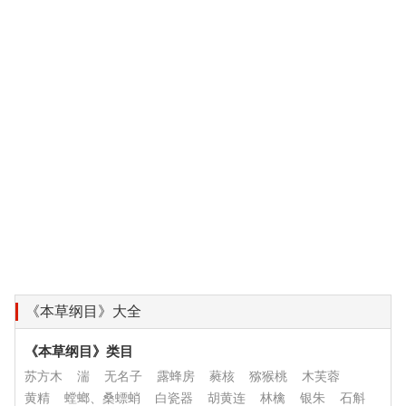
《本草纲目》大全
《本草纲目》类目
苏方木
湍
无名子
露蜂房
蕤核
猕猴桃
木芙蓉
黄精
螳螂、桑螵蛸
白瓷器
胡黄连
林檎
银朱
石斛