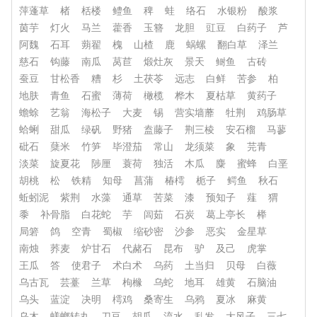
萍蓬草
楮
栝楼
鳢鱼
稗
蛙
络石
水银粉
酸浆
茵芋
灯火
马兰
藿香
玉簪
龙胆
豇豆
白药子
芦
阿魏
石耳
蒴翟
槐
山楂
鹿
蜗螺
翻白草
泽兰
慈石
钩藤
南瓜
莴苣
煅灶灰
景天
鲥鱼
古砖
蚕豆
甘松香
糟
杉
土茯苓
远志
白鲜
苦参
柏
地肤
青鱼
石蜜
薄荷
橄榄
桦木
夏枯草
黄药子
蟾蜍
艺翁
海松子
大麦
锡
营实墙蘼
牡荆
鸡肠草
蛤蜊
甜瓜
绿矾
野猪
盍藤子
荆三棱
安石榴
马蓼
砒石
蘖米
竹笋
毕澄茄
常山
龙须菜
象
芫青
淡菜
旋夏花
陟厘
蓑荷
独活
木瓜
麋
蜜蜂
白垩
胡桃
松
铁精
知母
菖蒲
椿樗
栀子
鳄鱼
秋石
蚯蚓泥
紫荆
水藻
通草
苦菜
漆
预知子
薤
猬
黍
补骨脂
白花蛇
芋
闾茹
石炭
葛上亭长
榉
局箬
鸽
空青
蜀椒
缩砂密
沙参
恶实
金星草
南烛
荞麦
炉甘石
代赭石
昆布
驴
及己
虎掌
王瓜
答
使君子
术白术
乌药
土当归
贝母
白薇
乌古瓦
芸薹
兰草
枸橼
乌蛇
地耳
雄黄
石脑油
乌头
蓝淀
决明
樗鸡
桑寄生
乌鸦
夏冰
麻黄
乌木
蜣螂转丸
刀豆
胡瓜
流水
乱发
大风子
三七