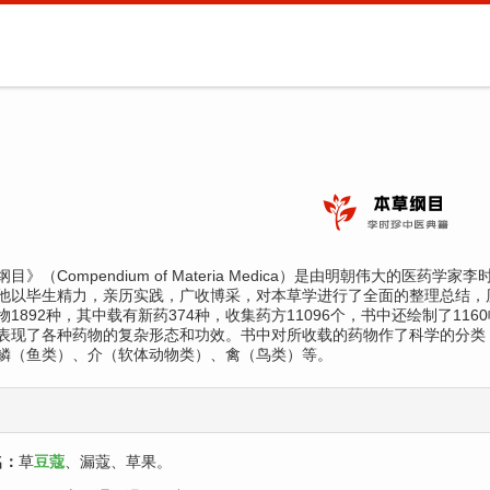
目》（Compendium of Materia Medica）是由明朝伟大的医药
他以毕生精力，亲历实践，广收博采，对本草学进行了全面的整理总结，历
物1892种，其中载有新药374种，收集药方11096个，书中还绘制了116
表现了各种药物的复杂形态和功效。书中对所收载的药物作了科学的分类
鳞（鱼类）、介（软体动物类）、禽（鸟类）等。
名：
草
豆蔻
、漏蔻、草果。