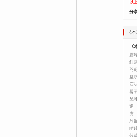
以
分
《本
《
露
红
茺
釜
石
罂
见
猬
虎
列
缩
莎