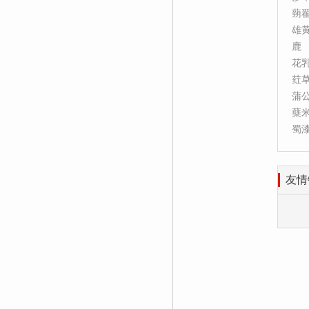
蒴
雄
鹿
花
荭
蒲
蘖
蜀
友情