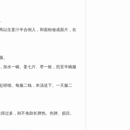
。
再以生姜汁半合倒入，和面粉做成面片，在
服。
，加水一碗、姜七片、枣一枚，煎至半碗服
起研细。每服二钱，米汤送下。一天服二
吃得过多，则不免助长脾热。伤肺、损目。