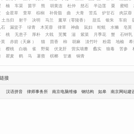
翟
楠
车渠
茵芋
熊
胡黄连
杜仲
慈石
半边莲
粟
蜜蜡
黄
金星草
萱草
棕榈
补骨脂
曲
大青
苦瓜
炉甘石
肉苁蓉
土当归
射干
决明
马兰
薰草（零陵香）
甜瓜
银朱
车前
乳石
漏篮子
绿青
木芙蓉
律草
神曲
鼠妇
蛇蜕
水獭
皂荚
草
桃
无患子
厚朴
大戟
芜荑
湍
紫菜
月季花
蟹
石钟乳
公英
赤箭（天麻 ）
猫
茴香
柿
胡麻
淡竹叶
粉霜
地榆
希
米
樱桃
白杨
雀
野菊
伏龙肝
营实墙蘼
蠡实
狼毒
苦参
漆
瞿麦
鹤
马
薯蓣
槟榔
甘遂
铜青
链接
汉语拼音
律师事务所
南京电脑维修
钢结构
如皋
南京网站建