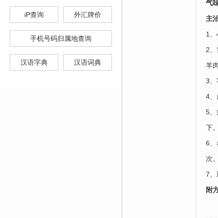
气
iP查询
外汇牌价
主
1
手机号码归属地查询
2
汉语字典
汉语词典
羊
3
4
5
下。
6
次
7
附