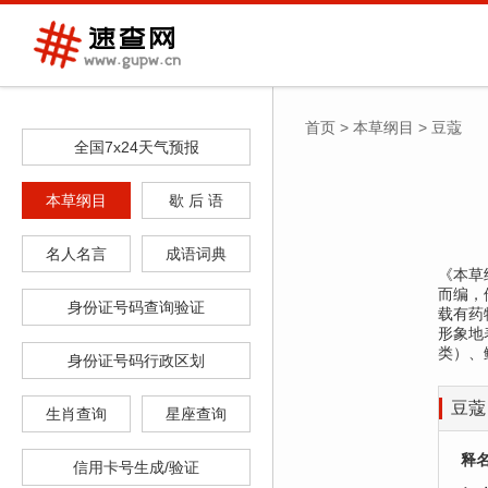
首页
>
本草纲目
>
豆蔻
全国7x24天气预报
本草纲目
歇 后 语
名人名言
成语词典
《本草纲
而编，
身份证号码查询验证
载有药
形象地
类）、
身份证号码行政区划
豆蔻
生肖查询
星座查询
释
信用卡号生成/验证