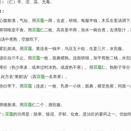
味：
（仁）辛、涩、温、无毒。
治：
、心腹胀满，气短。用
豆蔻
一两，去皮，研细。每服半钱，木瓜生姜汤调下
、胃弱呕逆不食。用
豆蔻
仁二枚、高良姜半两，加水一碗合煮，去渣取汁，
肉汤中煮熟，空腹吃下。
、霍乱烦渴。用
豆蔻
、黄连各一钱半，乌豆五十粒，生姜三片，水煎服。
、虚疟自汗不止。用
豆蔻
一枚，面裹煨熟。连面研细，加平胃散二钱，水煎
、瘴疟（热少寒多，或单过时冰热。或虚热不寒）。用
豆蔻
仁、熟附子等分
此方名“果附汤”（因
豆蔻
一名草果）。
、赤白带下。用
豆蔻
（连皮）一枚、乳香一小块，面裹，煨至焦黄，同面一
。
、脾痛胀满。用
豆蔻
仁二个，酒煎服。
方：
豆蔻
的功用是：除寒、燥湿、开郁、化食。是治疟的要药之一。但如