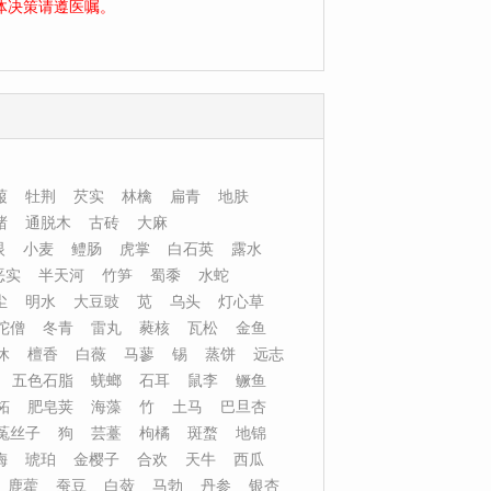
体决策请遵医嘱。
菔
牡荆
芡实
林檎
扁青
地肤
楮
通脱木
古砖
大麻
眼
小麦
鳢肠
虎掌
白石英
露水
恶实
半天河
竹笋
蜀黍
水蛇
尘
明水
大豆豉
苋
乌头
灯心草
陀僧
冬青
雷丸
蕤核
瓦松
金鱼
休
檀香
白薇
马蓼
锡
蒸饼
远志
五色石脂
蜣螂
石耳
鼠李
鳜鱼
柘
肥皂荚
海藻
竹
土马
巴旦杏
菟丝子
狗
芸薹
枸橘
斑蝥
地锦
梅
琥珀
金樱子
合欢
天牛
西瓜
鹿藿
蚕豆
白蔹
马勃
丹参
银杏