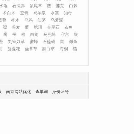
水龟
石硫赤
鼠尾草
鳖
蘼芜
白棘
术白术
空青
蜀羊泉
水藻
知母
菝葜
桦木
乌鸦
仙茅
乌爹泥
鳔
雀麦
蓼
玳瑁
金星石
衣鱼
鹰
蚕
檀
白蒿
马兜铃
守宫
银
莶
刘寄奴草
蜜蜂
石硫磺
鼠
鳅鱼
柑
旋夏花
坐拿草
翻白草
海桐
稻
设
南京网站优化
查单词
身份证号