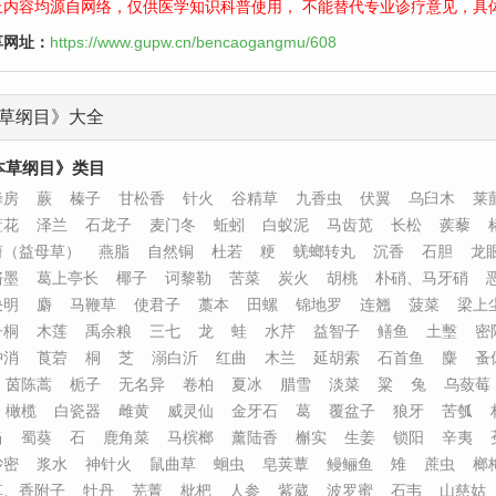
上内容均源自网络，仅供医学知识科普使用， 不能替代专业诊疗意见，具
享网址：
https://www.gupw.cn/bencaogangmu/608
草纲目》大全
本草纲目》类目
蜂房
蕨
榛子
甘松香
针火
谷精草
九香虫
伏翼
乌臼木
莱
蓝花
泽兰
石龙子
麦门冬
蚯蚓
白蚁泥
马齿苋
长松
蒺藜
蔚（益母草）
燕脂
自然铜
杜若
粳
蜣螂转丸
沉香
石胆
龙
脐墨
葛上亭长
椰子
诃黎勒
苦菜
炭火
胡桃
朴硝、马牙硝
决明
麝
马鞭草
使君子
藁本
田螺
锦地罗
连翘
菠菜
梁上
子桐
木莲
禹余粮
三七
龙
蛙
水芹
益智子
鳝鱼
土墼
密
肿消
莨菪
桐
芝
溺白沂
红曲
木兰
延胡索
石首鱼
麋
蚤
茵陈蒿
栀子
无名异
卷柏
夏冰
腊雪
淡菜
粱
兔
乌蔹莓
橄榄
白瓷器
雌黄
威灵仙
金牙石
葛
覆盆子
狼牙
苦瓠
当
蜀葵
石
鹿角菜
马槟榔
薰陆香
槲实
生姜
锁阳
辛夷
砂密
浆水
神针火
鼠曲草
蛔虫
皂荚蕈
鳗鲡鱼
雉
蔗虫
榔
草、香附子
牡丹
芜菁
枇杷
人参
紫葳
波罗蜜
石韦
山慈姑