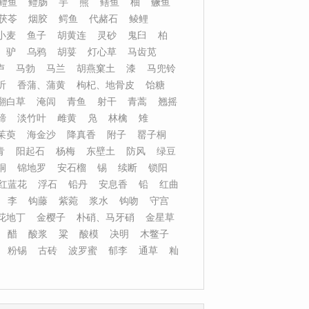
鳢鱼
鳢肠
芋
熊
鳝鱼
柚
鳜鱼
茯苓
烟胶
鳄鱼
代赭石
鲮鲤
小麦
鱼子
胡黄连
灵砂
鬼臼
柏
驴
乌鸦
胡荽
灯心草
马齿苋
卢
马勃
马兰
胡燕窠土
漆
马兜铃
沂
香蒲、蒲黄
枸杞、地骨皮
饴糖
翻白草
淹闾
青鱼
射干
青蒿
翘摇
蹄
淡竹叶
雌黄
凫
林檎
雉
茱萸
海金沙
降真香
附子
罂子桐
青
阳起石
杨梅
东壁土
防风
绿豆
桐
锦地罗
安石榴
锡
续断
锁阳
红蓝花
浮石
铅丹
安息香
铅
红曲
李
钩藤
紫菀
浆水
钩吻
守宫
花地丁
金樱子
朴硝、马牙硝
金星草
醋
酸浆
粱
酸模
决明
木鳖子
粉锡
古砖
波罗蜜
郁李
通草
籼