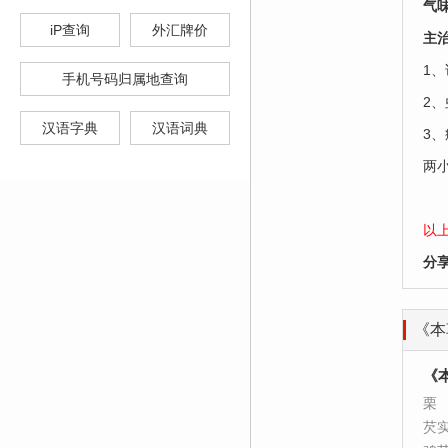
气
iP查询
外汇牌价
主
1
手机号码归属地查询
2
汉语字典
汉语词典
3
两
以
分
《本
《
栗
芡