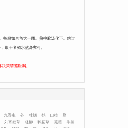
。每服如皂角大一团。煎桃胶汤化下。约过
子，取干者如水熬膏亦可。
体决策请遵医嘱。
九香虫
芥
牡蛎
鹤
山楂
鹜
刘寄奴草
柽柳
鸭跖草
芜荑
牛膝