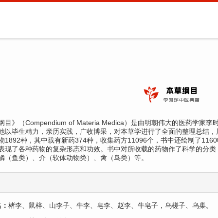
目》（Compendium of Materia Medica）是由明朝伟大的医药
他以毕生精力，亲历实践，广收博采，对本草学进行了全面的整理总结，历
物1892种，其中载有新药374种，收集药方11096个，书中还绘制了116
表现了各种药物的复杂形态和功效。书中对所收载的药物作了科学的分类
鳞（鱼类）、介（软体动物类）、禽（鸟类）等。
名：
楮李、鼠梓、山李子、牛李、皂李、赵李、牛皂子，乌槎子、乌巢。