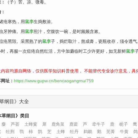
味：
（子）苦、凉、微毒。
治：
、诸疮寒热，用
鼠李
生捣敷涂。
、虫牙肿痛。用
鼠李
煎汁，空腹饮一碗，是时频频含漱。
、痘疮黑毁。采黑熟了的
鼠李
子，捣烂取汁，熬成膏，瓷瓶收存，须令透气
小时，再服一次痘疮自然红活，方中加麝临时工少许更好，如无新鲜
鼠李
上内容均源自网络，仅供医学知识科普使用， 不能替代专业诊疗意见，具
享网址：
https://www.gupw.cn/bencaogangmu/759
草纲目》大全
本草纲目》类目
麋
芦荟
土蜂窠
犀
鹿角菜
鹿藿
芦
牵牛子
鹿
栀子
鹰
实
牡荆
鹗
柿
鹊
芝
土蜂
牡丹
鹈鹕
鹅
芜菁
牛黄
鸽