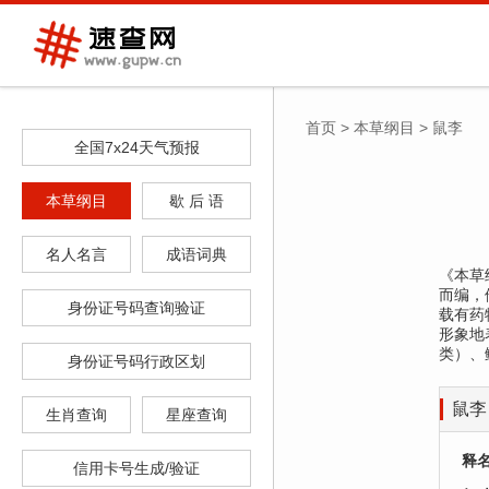
首页
>
本草纲目
>
鼠李
全国7x24天气预报
本草纲目
歇 后 语
名人名言
成语词典
《本草纲
而编，
身份证号码查询验证
载有药
形象地
类）、
身份证号码行政区划
鼠李
生肖查询
星座查询
释
信用卡号生成/验证