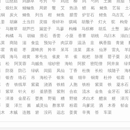
菌
山慈姑
鸡肠草
芎穷
牛
鸡冠
柳
鸡
芍药
土菌
燕脂
火
煅灶灰
鳗鲡鱼
局箬
鳖
艾
热汤
鳔
柘
鳅鱼
艺翁
土
然铜
炭火
鲫鱼
列当
柑
鲥鱼
腊雪
炉甘石
鲤鱼
乌古瓦
良姜
胡麻
土当归
灵猫
骨碎补
骐竭
胡颓子
灯火
驼
枸骨
青
马鞭草
胡芦巴
漏篮子
马蓼
枸橼
马槟榔
胡瓜
土墼
漏
豆
枸橘
马
胡椒
滑石
香薷
小蘖
香蕈
胡桃
乌臼木
溺白
皂荚
商陆
湍
食盐
预知子
肉苁蓉
温汤
韭
枫香脂
青黛
羊霍
青葙
枣
露蜂房
羚羊
呆耳
淡菜
露水
仙茅
雷丸
羊
踯躅
海马
雄黄
寒号虫
雀麦
羊
雀
枇杷
陟厘
罂子粟
吴
魏
松
阿芙蓉
乌贼鱼
缩砂密
海蛤
阿胶
密陀僧
阿井泉
绿
藻
防葵
防己
绿矾
闾茹
凤仙
丁香
杜衡
长松
续随子
海
若
银杏
络石
吊
海松子
银朱
银
细辛
铜青
杜仲
铅霜
落
杏
铁线草
紫葳
浇酒
铁精
人胞
铁粉
紫菜
铁
凝水石
樟
紫草
针火
杉
釜脐墨
紫荆
合欢
流水
金鱼
金牙石
紫
参
泽漆
金星石
婴奥
野菊
糟
野猪
术白术
醴泉
粳
泽泻
枣
粟
泽兰
酱
威灵仙
酢浆草
粉霜
乌爹泥
酒
木香
郁金
脱木
木贼
连翘
箬
没药
远志
姜黄
辛夷
答
车渠