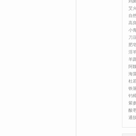
鸡
艾
自
高
小
刀
肥
淫
羊
阿
海
杜
铁
钓
紫
酸
通