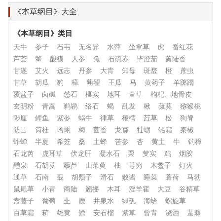
《本草纲目》大全
《本草纲目》类目
天牛
参子
石韦
无名异
水萍
坐拿草
虎
番红花
芦荟
鳖
酸模
人参
兔
石硫赤
毕澄茄
薰陆香
甘遂
艾火
远志
丹参
大青
知母
斑蝥
橙
蔗虫
甘草
胡瓜
豹
樟
蒴翟
王瓜
马
黄药子
羊踯躅
覆盆子
卤碱
慈石
榧实
地耳
萱草
枸杞、地骨皮
玄明粉
青蒿
鹈鹕
络石
蝎
乱发
楸
菝葜
猕猴桃
陟厘
鲤鱼
紫参
蜗牛
律草
椿樗
荭草
松
狗脊
防己
筒桂
蛤蜊
梅
茴香
龙葵
牡蛎
铅霜
秦椒
蚱蝉
半夏
希莶
桑
土蜂
苦参
杏
黄土
牛
钓樟
石龙芮
虎耳草
伏龙肝
凝水石
栗
芰实
鸡
烟胶
醴泉
石胡荽
藜芦
山茱萸
柚
芎穷
木鳖子
灯火
通草
石南
蕺
胡颓子
滑石
败酱
睡菜
蓑荷
马勃
鼠尾草
小青
商陆
翘摇
木耳
淫羊霍
大豆
谷精草
盍藤子
葡萄
韭
鹿
井泉水
绿矾
海蛤
螺旋草
百草霜
菥
雄黄
鳔
安石榴
紫草
曾青
浇酒
蜚蠊