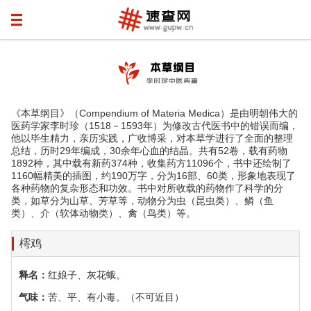
《本草纲目》（Compendium of Materia Medica）是由明朝伟大的
医药学家李时珍（1518－1593年）为修改古代医书中的错误而编，
他以毕生精力，亲历实践，广收博采，对本草学进行了全面的整理
总结，历时29年编成，30余年心血的结晶。共有52卷，载有药物
1892种，其中载有新药374种，收集药方11096个，书中还绘制了
1160幅精美的插图，约190万字，分为16部、60类，形象地表现了
各种药物的复杂形态和功效。书中对所收载的药物作了科学的分
类，如草分为山草、芳草等，动物分为虫（昆虫类）、鳞（鱼
类）、介（软体动物类）、禽（鸟类）等。
樗鸡
释名：
红娘子、灰花蛾。
气味：
苦、平、有小毒。（不可近目）