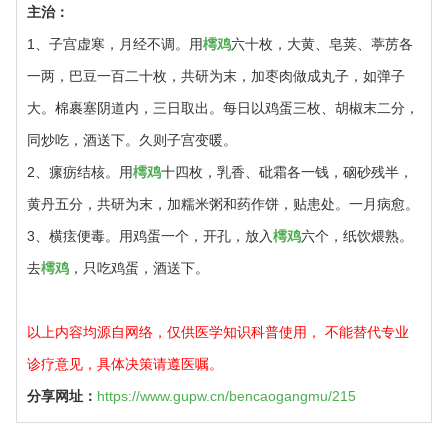
主治：
1、子宫虚寒，月经不调。用
樗鸡
六十枚，大黄、皂荚、葶苈各
一两，巴豆一百二十枚，共研为末，加枣肉做成丸子，如弹子
大。棉裹塞阴道内，三日取出。每日以鸡蛋三枚、胡椒末二分，
同炒吃，酒送下。久则子宫变暖。
2、瘰疬结核。用
樗鸡
十四枚，乳香、砒霜各一钱，硇砂残半，
黄丹五分，共研为末，加糯米粥和药作饼，贴患处。一月病愈。
3、横痃便毒。用鸡蛋一个，开孔，放入
樗鸡
六个，纸饮煨熟。
去
樗鸡
，只吃鸡蛋，酒送下。
以上内容均源自网络，仅供医学知识科普使用， 不能替代专业
诊疗意见，具体决策请遵医嘱。
分享网址：
https://www.gupw.cn/bencaogangmu/215