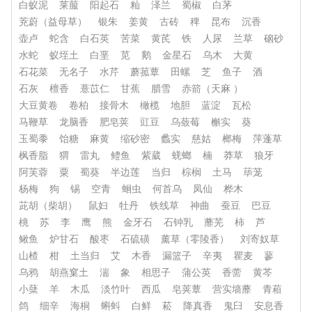
白蚁泥
莱菔
阳起石
籼
泽兰
蜀椒
白茅
茺蔚（益母草）
银朱
姜黄
古砖
稗
昆布
沉香
壶卢
蛇含
白石英
苦菜
黄芪
铁
人尿
兰草
硇砂
水蛇
蚁垤土
白垩
苋
鹅
金星石
乌木
大黄
石花菜
无名子
水芹
蘑菰蕈
田螺
芝
鱼子
酒
石灰
檀香
薏苡仁
甘蕉
腊雪
赤箭（天麻 ）
大豆黄卷
卷柏
接骨木
橄榄
地胆
蓝淀
瓦松
马鞭草
龙脑香
肥皂荚
豇豆
乌蔹莓
槲实
葵
玉蜀黍
饴糖
麻黄
缩砂密
蠡实
慈姑
榔梅
萍蓬草
枫香脂
猬
雷丸
鳢鱼
紫葳
蜣螂
楠
莽草
狼牙
阿芙蓉
粟
蜀葵
半边莲
当归
棕榈
土马
荜茏
杨梅
狗
锡
空青
蛔虫
何首乌
凤仙
桦木
茈胡（柴胡）
鼠妇
牡丹
铁线草
神曲
蚕豆
巴豆
桃
苏
李
鹰
熊
金牙石
石钟乳
蘼芜
柿
芦
鳅鱼
炉甘石
酸枣
石硫磺
薰草（零陵香）
刘寄奴草
山楂
柑
土当归
艾
木香
漏篮子
辛夷
瞿麦
蓼
乌鸦
胡燕窠土
湍
象
相思子
蒲公英
香薷
黄芩
小蘖
羊
木瓜
淡竹叶
西瓜
皂荚蕈
营实墙蘼
青葙
鸽
细辛
海桐
蝌蚪
白鲜
菘
降真香
鬼臼
安息香