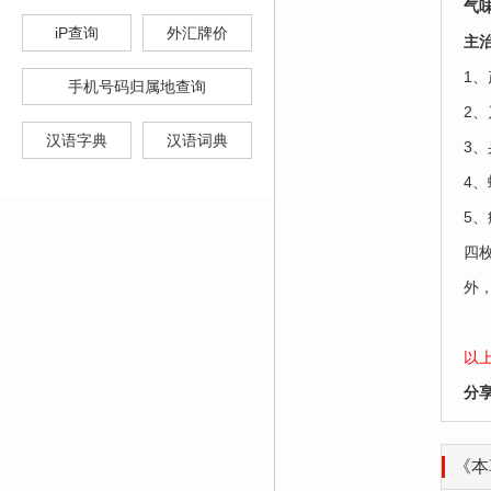
气
iP查询
外汇牌价
主
1
手机号码归属地查询
2
汉语字典
汉语词典
3
4
5
四
外
以
分
《本