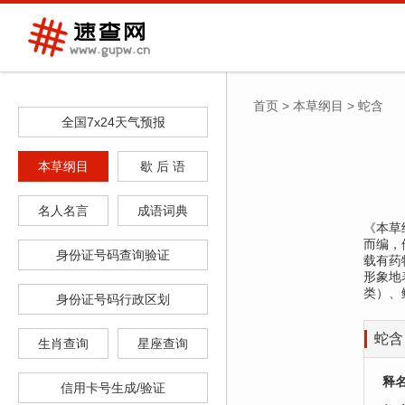
首页
>
本草纲目
>
蛇含
全国7x24天气预报
本草纲目
歇 后 语
名人名言
成语词典
《本草纲
而编，
身份证号码查询验证
载有药
形象地
类）、
身份证号码行政区划
蛇含
生肖查询
星座查询
释
信用卡号生成/验证