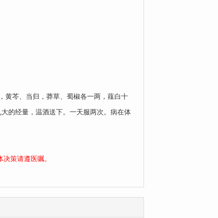
，黄芩、当归，莽草、蜀椒各一两，薤白十
丸大的经量，温酒送下。一天服两次。病在体
体决策请遵医嘱。