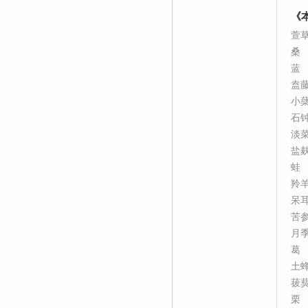
《
萱
桑
蓝
盍
小
石
淡
盐
蛙
羚
呆
苦
月
葛
土
菝
栗