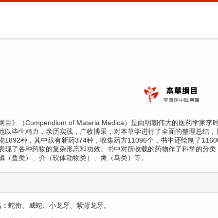
目》（Compendium of Materia Medica）是由明朝伟大的医药
他以毕生精力，亲历实践，广收博采，对本草学进行了全面的整理总结，历
物1892种，其中载有新药374种，收集药方11096个，书中还绘制了116
表现了各种药物的复杂形态和功效。书中对所收载的药物作了科学的分类
鳞（鱼类）、介（软体动物类）、禽（鸟类）等。
名：
蛇衔、威蛇、小龙牙、紫背龙牙。