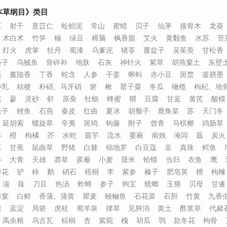
本草纲目》类目
草
射干
薏苡仁
蚯蚓泥
常山
蜜蜡
贝子
仙茅
接骨木
龙葵
术白术
竹笋
楠
绿豆
樟脑
枫香脂
艾火
黄颡鱼
水苏
苦
灯火
虎掌
牡丹
蜀漆
乌爹泥
猪苓
覆盆子
吴茱萸
甘松香
藤子
乌贼鱼
骨碎补
地肤
石灰
神针火
紫草
胡燕窠土
东壁
蘖
薰陆香
丁香
蛇含
人参
干姜
蝌蚪
赤小豆
斑蝥
釜脐墨
钟乳
桔梗
朴硝、马牙硝
箬
楸
罂子粟
冬瓜
橄榄
枸杞、地
菜
蓼
灵砂
虾
原蚕
牡蛎
蜂蜜
猬
豆腐
甘蓝
黄芪
酸模
麸子
鲤鱼
石燕
秦皮
红曲
夏冰
胡颓子
鹿角菜
苏
天门冬
延胡索
螺旋草
辛夷
斑鸠
钩藤
附子
曾青
马槟榔
鸡肠草
羊
橙
枸橘
芥
水蛇
茵芋
流水
萎蕤
南烛
淹闾
蕺
炭火
耳
甘蕉
鼠曲草
野猪
白棘
锦地罗
白豆蔻
韭
真珠
鳄鱼
参
大青
天雄
莽草
蒺藜
小麦
蘖米
蛤蟆
当归
衣鱼
鹰
季花
驴
柿
鹅
硝石
梧桐
李
紫参
榛子
肥皂荚
檀
枸橼
湍
薤
刀豆
热汤
蚱蝉
参子
狗宝
蜣螂
玉簪
贝母
甘遂
蜂窠
白鲜
香蒲、蒲黄
瞿麦
鳗鲡鱼
石花菜
石胆
竹黄
九香
葜
蓝淀
局箬
虎杖
蜀羊泉
律草
见肿消
黄土
酢浆草
代赭
禹余粮
乌古瓦
棕榈
杏
紫菀
槐
胡瓜
鹗
款冬花
枸骨