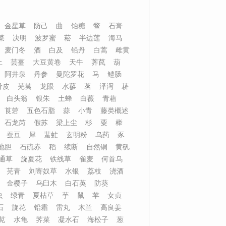
金星草
防己
曲
饴糖
鳖
石膏
菜
决明
波罗蜜
菘
半边莲
海马
麦门冬
酒
白及
铅丹
白蒿
雌黄
土
芸薹
大豆黄卷
天牛
荠苠
葫
阿井泉
丹参
曼陀罗花
马
鳢肠
骨皮
芜荑
龙眼
水蓼
茗
泽泻
菥
白头翁
银朱
土蜂
白薇
青葙
莨菪
五色石脂
蒜
小青
藤类概述
石龙芮
假苏
梁上尘
杉
粟
榉
蚕豆
犀
蜚虻
玄明粉
乌药
豕
地胆
石硫赤
稻
续断
自然铜
黄矾
通草
旋夏花
铁线草
雀麦
何首乌
芫青
刘寄奴草
水银
荔枝
浇酒
金樱子
乌臼木
白石英
防葵
虫
绿青
夏枯草
芋
鼠
苹
女贞
石
旋花
铅霜
雷丸
木兰
高良姜
苋
水龟
荠菜
凝水石
海松子
葱