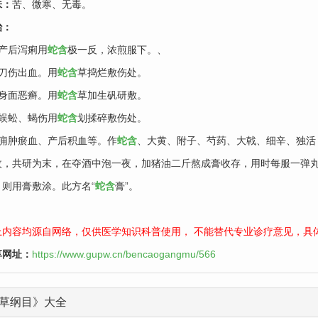
味：
苦、微寒、无毒。
治：
、产后泻痢用
蛇含
极一反，浓煎服下。、
、刀伤出血。用
蛇含
草捣烂敷伤处。
、身面恶癣。用
蛇含
草加生矾研敷。
、蜈蚣、蝎伤用
蛇含
划揉碎敷伤处。
、痈肿瘀血、产后积血等。作
蛇含
、大黄、附子、芍药、大戟、细辛、独活
枚，共研为末，在夺酒中泡一夜，加猪油二斤熬成膏收存，用时每服一弹
，则用膏敷涂。此方名“
蛇含
膏”。
上内容均源自网络，仅供医学知识科普使用， 不能替代专业诊疗意见，具
享网址：
https://www.gupw.cn/bencaogangmu/566
草纲目》大全