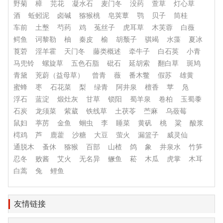
野菊
樟
芫花
凝水石
麦门冬
没药
萱草
灯心草
酒
蚯蚓泥
卤碱
猕猴桃
皂荚蕈
鹗
贝子
筒桂
车前
土墼
芍药
鸡
菟丝子
虎耳草
木芙蓉
白薇
鳄鱼
诃黎勒
柚
秦皮
榆
胡颓子
骐竭
水藻
夏冰
莨菪
淫羊霍
天门冬
藤类概述
牵牛子
白石英
小青
马兜铃
螺旋草
五色石脂
砒石
延胡索
翻白草
斑鸠
青黛
茺蔚（益母草）
曾青
薇
番木鳖
假苏
雄黄
蜜蜂
枣
石花菜
梨
绿青
阿井泉
檀香
苹
凫
浮石
蓝淀
煅灶灰
甘草
锁阳
蜀羊泉
卷柏
玉蜀黍
石炭
龙须菜
紫葳
铁线草
土茯苓
苎麻
乌蔹莓
鼠妇
葶苈
金鱼
蛔虫
李
睡菜
黄矾
桃
粱
酸浆
樗鸡
芦
鹿藿
沙糖
大豆
萤火
漏篮子
威灵仙
通脱木
蚤休
猕猴
百部
山楂
鸽
象
井泉水
竹笋
忍冬
败酱
艾火
无名异
鳜鱼
菘
木瓜
虎掌
木耳
白蒿
兔
鲤鱼
友情链接