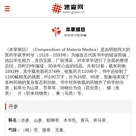
《本草纲目》（Compendium of Materia Medica）是由明朝伟大的
医药学家李时珍（1518－1593年）为修改古代医书中的错误而编，
他以毕生精力，亲历实践，广收博采，对本草学进行了全面的整理
总结，历时29年编成，30余年心血的结晶。共有52卷，载有药物
1892种，其中载有新药374种，收集药方11096个，书中还绘制了
1160幅精美的插图，约190万字，分为16部、60类，形象地表现了
各种药物的复杂形态和功效。书中对所收载的药物作了科学的分
类，如草分为山草、芳草等，动物分为虫（昆虫类）、鳞（鱼
类）、介（软体动物类）、禽（鸟类）等。
丹参
释名：
赤参、山参、郗蝉草、木羊乳、逐马、奔马草。
气味：
（根）苦、微寒、无毒。