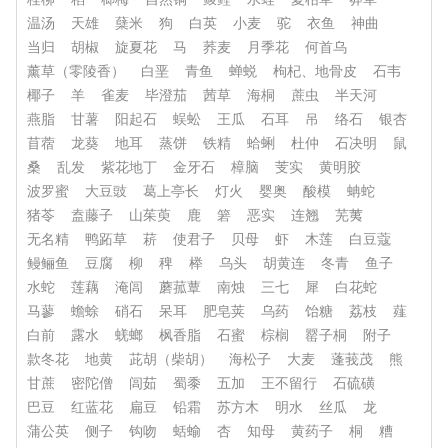
温汤
天雄
蘖米
狗
白英
小麦
驼
衣鱼
神曲
当归
胡椒
旋夏花
马
荞麦
月季花
何首乌
薰草（零陵香）
白垩
青鱼
蝉蜕
枸杞、地骨皮
石韦
椰子
羊
雀麦
毕澄茄
茜草
海桐
蔗虫
半天河
燕脂
甘薯
阳起石
蜈蚣
王瓜
石耳
吊
络石
银杏
苜蓿
龙葵
地耳
蒸饼
铁精
蛤蜊
杜仲
石决明
鼠
桑
乱发
紫花地丁
金牙石
樟脑
芰实
黄明胶
波罗蜜
大豆豉
葛上亭长
灯火
婴奥
酸模
蚺蛇
猪苓
盍藤子
山茱萸
鹿
箬
恶实
连翘
芜荑
无名精
鸭跖草
菥
使君子
贝母
虾
木莲
白豆蔻
鳗鲡鱼
豆腐
柳
稗
榉
乌头
胡黄连
冬青
鱼子
水蛇
莲藕
淹闾
蘑菰蕈
南烛
三七
犀
白花蛇
马蓼
蟾蜍
硝石
呆耳
肥皂荚
乌药
饴糖
荔枝
薤
白前
露水
蜣螂
枫香脂
石蜜
棕榈
罂子桐
附子
款冬花
地黄
茈胡（柴胡）
海松子
大麦
蓬莪茂
熊
甘蔗
密陀僧
闾茹
蜀黍
五加
王不留行
石硫磺
巴豆
红蓝花
扁豆
铅霜
苏方木
明水
丝瓜
龙
蒲公英
侧子
钩吻
蛞蝓
杏
知母
黄药子
桐
糟