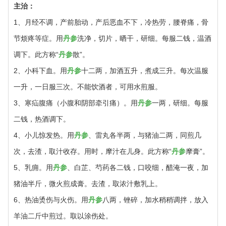
主治：
1、月经不调，产前胎动，产后恶血不下，冷热劳，腰脊痛，骨
节烦疼等症。用
丹参
洗净，切片，晒干，研细。每服二钱，温酒
调下。此方称“
丹参
散”。
2、小科下血。用
丹参
十二两，加酒五升，煮成三升。每次温服
一升，一日服三次。不能饮酒者，可用水煎服。
3、寒疝腹痛（小腹和阴部牵引痛）。用
丹参
一两，研细。每服
二钱，热酒调下。
4、小儿惊发热。用
丹参
、雷丸各半两，与猪油二两，同煎几
次，去渣，取汁收存。用时，摩汁在儿身。此方称“
丹参
摩膏”。
5、乳痈。用
丹参
、白芷、芍药各二钱，口咬细，醋淹一夜，加
猪油半斤，微火煎成膏。去渣，取浓汁敷乳上。
6、热油烫伤与火伤。用
丹参
八两，锉碎，加水稍稍调拌，放入
羊油二斤中煎过。取以涂伤处。