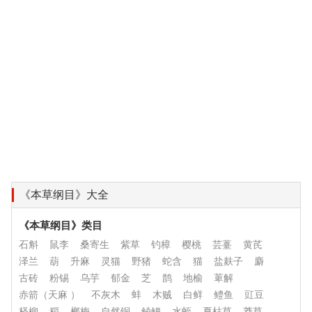
《本草纲目》大全
《本草纲目》类目
石斛
鼠李
桑寄生
紫草
钓樟
樱桃
芸薹
黄芪
泽兰
葫
升麻
灵猫
野猪
蛇含
猫
盐麸子
麝
古砖
粉锡
乌芋
郁金
芝
鹊
地榆
萆解
赤箭（天麻 ）
不灰木
蚌
木贼
白鲜
鳢鱼
豇豆
柽柳
稻
榔梅
自然铜
鲮鲤
水蛭
夏枯草
莽草