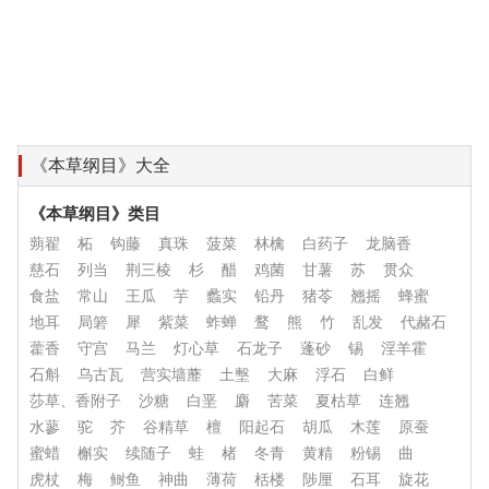
《本草纲目》大全
《本草纲目》类目
蒴翟
柘
钩藤
真珠
菠菜
林檎
白药子
龙脑香
慈石
列当
荆三棱
杉
醋
鸡菌
甘薯
苏
贯众
食盐
常山
王瓜
芋
蠡实
铅丹
猪苓
翘摇
蜂蜜
地耳
局箬
犀
紫菜
蚱蝉
鹜
熊
竹
乱发
代赭石
藿香
守宫
马兰
灯心草
石龙子
蓬砂
锡
淫羊霍
石斛
乌古瓦
营实墙蘼
土墼
大麻
浮石
白鲜
莎草、香附子
沙糖
白垩
麝
苦菜
夏枯草
连翘
水蓼
驼
芥
谷精草
檀
阳起石
胡瓜
木莲
原蚕
蜜蜡
槲实
续随子
蛙
楮
冬青
黄精
粉锡
曲
虎杖
梅
鲥鱼
神曲
薄荷
栝楼
陟厘
石耳
旋花