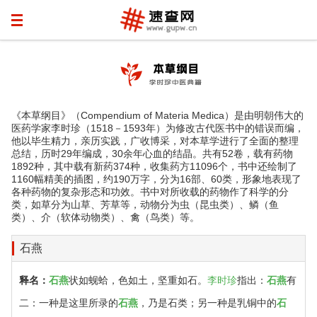
《本草纲目》（Compendium of Materia Medica）是由明朝伟大的
医药学家李时珍（1518－1593年）为修改古代医书中的错误而编，
他以毕生精力，亲历实践，广收博采，对本草学进行了全面的整理
总结，历时29年编成，30余年心血的结晶。共有52卷，载有药物
1892种，其中载有新药374种，收集药方11096个，书中还绘制了
1160幅精美的插图，约190万字，分为16部、60类，形象地表现了
各种药物的复杂形态和功效。书中对所收载的药物作了科学的分
类，如草分为山草、芳草等，动物分为虫（昆虫类）、鳞（鱼
类）、介（软体动物类）、禽（鸟类）等。
石燕
释名：
石燕
状如蚬蛤，色如土，坚重如石。
李时珍
指出：
石燕
有
二：一种是这里所录的
石燕
，乃是石类；另一种是乳铜中的
石