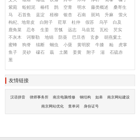
紫菀
蚯蚓泥
椿樗
鹊
空青
明水
藤类概述
桑寄生
马
石首鱼
蓝淀
柽柳
银杏
石南
斑鸠
升麻
萤火
枸杞、地骨皮
白附子
荭草
杜仲
假苏
乌芋
白及
鹿角菜
忍冬
生姜
苦瓠
远志
马齿苋
瓦松
芡实
不灰木
诃黎勒
地锦
防葵
巴旦杏
玄参
胡燕窠土
蜜蜂
狗脊
续断
蛔虫
小蘖
黄明胶
牛膝
籼
虎掌
鱼子
灵砂
礞石
蕺
土菌
姜黄
附子
湍
石硫赤
葱
友情链接
汉语拼音
律师事务所
南京电脑维修
钢结构
如皋
南京网站建设
南京网站优化
查单词
身份证号