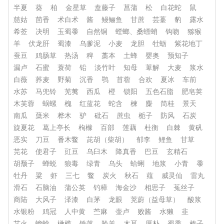
半夏
葵
柏
金星草
盍藤子
菖蒲
松
白花蛇
鼠
慈姑
茴香
术白术
酱
鳗鲡鱼
甘蔗
芸薹
豹
露水
希莶
决明
玉蜀黍
自然铜
螳螂、桑螵蛸
钩吻
猕猴
羊
伏龙肝
蜀漆
乌爹泥
小麦
龙胆
牡蛎
紫花地丁
蚕豆
鸡肠草
热汤
稗
藁本
土蜂
婴奥
预知子
漏卢
石蜜
蓑荷
铅
淡竹叶
知母
萆解
大麦
浆水
白薇
荞麦
野菊
沉香
鹗
苜蓿
合欢
夏冰
车前
水苏
马兜铃
芜荑
西瓜
橙
锁阳
五色石脂
肥皂荚
木芙蓉
蜗螺
槐
红蓝花
蛇含
楝
麋
筒桂
景天
南瓜
蘖米
桦木
驴
砒石
蔗虫
栀子
防风
石炭
旋夏花
葛上亭长
枸橼
百部
莲藕
杜衡
白棘
黄矾
恶实
刀豆
番木鳖
茈胡（柴胡）
郁李
鲤鱼
甘草
芫花
使君子
豇豆
乌臼木
降真香
巴豆
玄精石
胡颓子
蝉蜕
狼毒
绿青
乌头
蛤蜊
地浆
小青
黍
牡丹
粱
虾
三七
鳖
炭火
秋石
薤
威灵仙
雷丸
滑石
石脑油
蒲公英
钓樟
海金沙
相思子
菟丝子
商陆
大风子
泽漆
白茅
龙眼
茺蔚（益母草）
酸浆
水银粉
鸡冠
人中黄
苎麻
壶卢
败酱
水獭
韭
艾火
蟾蜍
橄榄
铁落
羚羊
木耳
厚朴
蜀黍
榛子