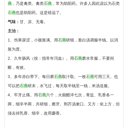
燕
，乃是禽类。禽类
石燕
，常为助阳药。许多人因此误以为石类
石燕
也是助阳药。这是错远了。
气味：
甘、凉、无毒。
主治：
1、伤寒尿涩，小腹胀满。用
石燕
研细，葱白汤调服半钱。以消
胀为度。
2、久年肠风（按：指常年泻血）。用
石燕
磨水常服，不要间
断，有效。
3、多年赤白带下。每日磨
石燕
取汁取。一枚
石燕
可用三天。也
可以把
石燕
研末，水飞过，每天取半钱至一钱，米汤送服。
4、牢牙止痛。用
石燕
六个，火煅醋淬七次，青盐、乳香各一
两，细辛半两，共研细，擦牙。荆芥汤漱口。又方：依上方，但
须去掉乳香、细辛，改用麝香。