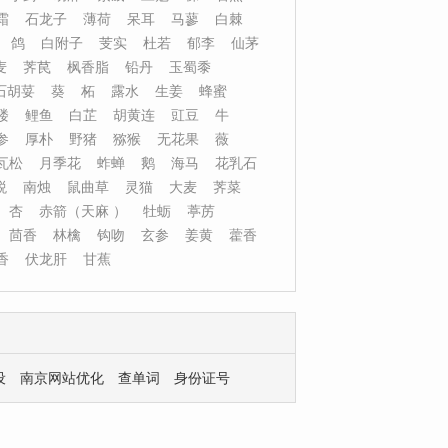
霜
石龙子
薄荷
呆耳
马蓼
白棘
鸽
白附子
芰实
杜若
郁李
仙茅
麦
荠苠
枫香脂
铅丹
玉蜀黍
石胡荽
葵
柘
露水
生姜
蜂蜜
楼
鲤鱼
白芷
胡黄连
豇豆
牛
参
厚朴
野猪
猕猴
无花果
薇
瓦松
月季花
蚱蝉
鹅
海马
花乳石
蜕
南烛
鼠曲草
灵猫
大麦
荠菜
杏
赤箭（天麻 ）
牡蛎
葶苈
茴香
林檎
钩吻
玄参
姜黄
藿香
香
伏龙肝
甘蕉
设
南京网站优化
查单词
身份证号