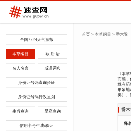
首页
>
本草纲目
>
番木鳖
全国7x24天气预报
本草纲目
歇 后 语
名人名言
成语词典
《本草纲
而编，
身份证号码查询验证
载有药
形象地
类）、
身份证号码行政区划
番木
生肖查询
星座查询
释
信用卡号生成/验证