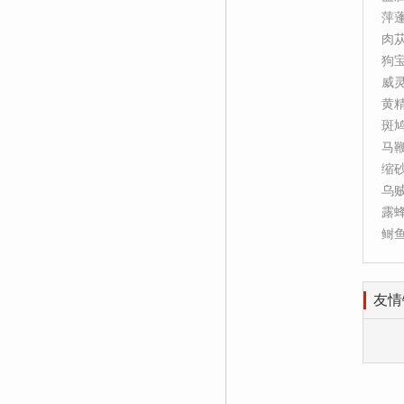
萍
肉
狗
威
黄
斑
马
缩
乌
露
鲥
友情