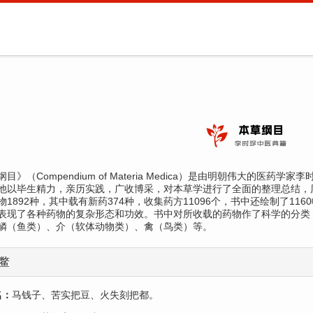
目》（Compendium of Materia Medica）是由明朝伟大的医药
他以毕生精力，亲历实践，广收博采，对本草学进行了全面的整理总结，历
物1892种，其中载有新药374种，收集药方11096个，书中还绘制了116
表现了各种药物的复杂形态和功效。书中对所收载的药物作了科学的分类
鳞（鱼类）、介（软体动物类）、禽（鸟类）等。
鳖
名：
马钱子、苦实把豆、火失刻把都。