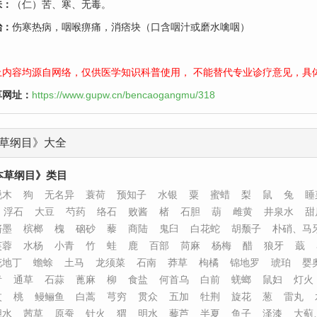
味：
（仁）苦、寒、无毒。
治：
伤寒热病，咽喉痹痛，消痞块（口含咽汁或磨水噙咽）
上内容均源自网络，仅供医学知识科普使用， 不能替代专业诊疗意见，具
享网址：
https://www.gupw.cn/bencaogangmu/318
草纲目》大全
本草纲目》类目
脱木
狗
无名异
蓑荷
预知子
水银
粟
蜜蜡
梨
鼠
兔
睡
浮石
大豆
芍药
络石
败酱
楮
石胆
葫
雌黄
井泉水
甜
脐墨
槟榔
槐
硇砂
藜
商陆
鬼臼
白花蛇
胡颓子
朴硝、马
芙蓉
水杨
小青
竹
蛙
鹿
百部
苘麻
杨梅
醋
狼牙
蕺
花地丁
蟾蜍
土马
龙须菜
石南
莽草
枸橘
锦地罗
琥珀
婴
青
通草
石蒜
蓖麻
柳
食盐
何首乌
白前
蜣螂
鼠妇
灯火
杖
桃
鳗鲡鱼
白蒿
芎穷
贯众
五加
牡荆
旋花
葱
雷丸
胆水
茜草
原蚕
针火
猬
明水
藜芦
半夏
鱼子
泽漆
大蓟