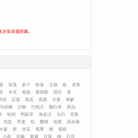
体决策请遵医嘱。
菜
荜茏
参子
铁落
玉簪
曲
虎掌
瓜
木耳
蜀葵
黄明胶
滑石
茗
牙硝
豆腐
南瓜
燕脂
大黄
萆解
马槟榔
沙糖
巴戟天
翻白草
凤仙
奥
蚯蚓
鸭跖草
海金沙
当归
芫青
戎盐
荞麦
铅
樱桃
地黄
禹余粮
水蓼
箬
丝瓜
蜀黍
梅
黄矾
、小蓟
胡麻
紫葳
豆蔻
楝
石燕