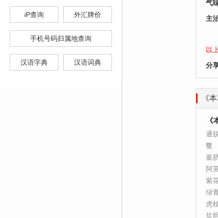
气
iP查询
外汇牌价
主
手机号码归属地查询
以
汉语字典
汉语词典
分
《本
《
通
鳖
釜
阿
紫
绿
虎
盐