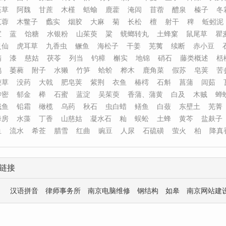
蓬草
阿魏
甘蔗
木槿
蛞蝓
鹿藿
淹闾
苜蓿
醴泉
榛子
冬
苁蓉
木鳖子
蠡实
烟胶
大麻
菊
长松
檀
射干
稗
蚯蚓泥
宝
蓝
饴糖
水银粉
山茱萸
粱
蜣螂转丸
土蜂窠
鼠尾草
瞿
灵仙
虎耳草
九香虫
鳜鱼
海松子
干姜
芜荑
续断
赤小豆
精
漆
慈姑
茯苓
列当
钓樟
槲实
地锦
硝石
藤类概述
栝
鸠
萎蕤
附子
水獭
竹笋
蛤蚧
桦木
鹿角菜
假苏
皂荚
苦
鞭草
没药
大戟
肥皂荚
紫荆
衣鱼
椿樗
石斛
菖蒲
闾茹
砂密
郁金
榉
石蜜
蓝淀
吴茱萸
香蒲、蒲黄
白及
木贼
蝉
贼鱼
铅霜
橄榄
乌药
秋石
虫白蜡
鳝鱼
白蔹
东壁土
芜菁
蜂房
水藻
丁香
山慈姑
凝水石
籼
蜈蚣
土蜂
黄芩
盐麸子
鱼
流水
希莶
腊雪
红曲
豌豆
人尿
石硫磺
萤火
柏
降真
链接
汉语拼音
律师事务所
南京电脑维修
钢结构
如皋
南京网站建