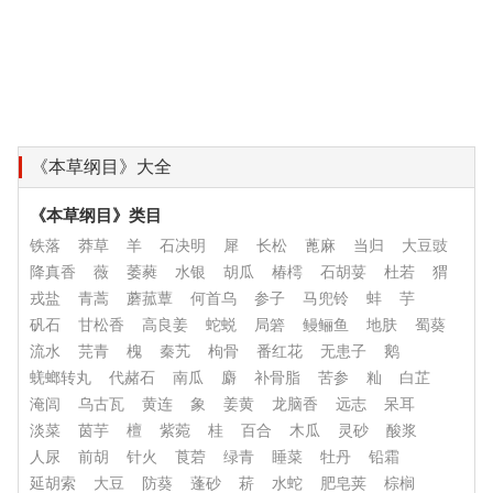
《本草纲目》大全
《本草纲目》类目
铁落
莽草
羊
石决明
犀
长松
蓖麻
当归
大豆豉
降真香
薇
萎蕤
水银
胡瓜
椿樗
石胡荽
杜若
猬
戎盐
青蒿
蘑菰蕈
何首乌
参子
马兜铃
蚌
芋
矾石
甘松香
高良姜
蛇蜕
局箬
鳗鲡鱼
地肤
蜀葵
流水
芫青
槐
秦艽
枸骨
番红花
无患子
鹅
蜣螂转丸
代赭石
南瓜
麝
补骨脂
苦参
籼
白芷
淹闾
乌古瓦
黄连
象
姜黄
龙脑香
远志
呆耳
淡菜
茵芋
檀
紫菀
桂
百合
木瓜
灵砂
酸浆
人尿
前胡
针火
莨菪
绿青
睡菜
牡丹
铅霜
延胡索
大豆
防葵
蓬砂
菥
水蛇
肥皂荚
棕榈