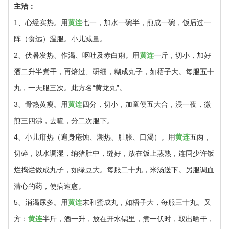
主治：
1、心经实热。用
黄连
七一，加水一碗半，煎成一碗，饭后过一
阵（食远）温服。小儿减量。
2、伏暑发热、作渴、呕吐及赤白痢。用
黄连
一斤，切小，加好
酒二升半煮干，再焙过、研细，糊成丸子，如梧子大。每服五十
丸，一天服三次。此方名“黄龙丸”。
3、骨热黄瘦。用
黄连
四分，切小，加童便五大合，浸一夜，微
煎三四沸，去喳，分二次服下。
4、小儿疳热（遍身疮蚀、潮热、肚胀、口渴）。用
黄连
五两，
切碎，以水调湿，纳猪肚中，缝好，放在饭上蒸熟，连同少许饭
烂捣烂做成丸子，如绿豆大。每服二十丸，米汤送下。另服调血
清心的药，使病速愈。
5、消渴尿多。用
黄连
末和蜜成丸，如梧子大，每服三十丸。又
方：
黄连
半斤，酒一升，放在开水锅里，煮一伏时，取出晒干，