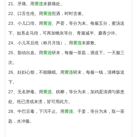
21、牙痛。用
黄连
末搽痛处。
22、口舌生疮。用
黄连
煎酒，时时含漱。
23、小儿口疳。用
黄连
、芦荟，等分为末。每服五分，蜜汤送
下。如系走马疳，可再加蟾灰等分、青黛减半、麝香少许。
24、小儿耳后疮（称月月蚀）。用
黄连
末搽敷。
25、胎动出血。用
黄连
研末，每服一茶匙，酒送下。一天服三
次。
26、妊妇心烦，不能睡眠。用
黄连
研末，每服一钱，清稀饭送
下。
27、无名肿毒。用
黄连
、槟榔，等分为末，加鸡蛋清调匀搽患
处。疮已溃或未溃，皆可用此方。
28、中巴豆毒，下泻不止。用
黄连
、干姜，等分为末，取一茶
匙，水冲服。