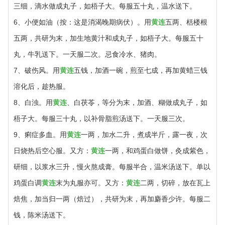
三细，滴水做成丸子，如梧子大。每服五十丸，温水送下。
6、小便如油（按：这是消渴晚期病伏）。用
黄连
五两、栝楼根
五两，共研为末，加生地黄汁和成丸子，如梧子大。每服五十
丸，牛乳送下。一天服二次。忌食冷水、猪肉。
7、破伤风。用
黄连
五钱，加酒一碗，煎至七成，再加黄蜡三钱
溶化后，趁热服。
8、白浊。用
黄连
、白茯苓，等分为末，加酒、糊做成丸子，如
梧子大。每服三十丸，以补骨脂煎汤送下。一天服三次。
9、痢症多血。用
黄连
一两，加水二升，煮成半斤，露一夜，次
日烧热后空心服。又方：
黄连
一两，和鸡蛋白做饼，灸成紫色，
研细，以浆水三升，慢火熬成膏。每服半合，温米汤送下。单以
鸡蛋白调
黄连
末为丸服亦可。又方：
黄连
二两，切碎，放在瓦上
焙焦，加当归一两（焙过），共研为末，再加麝香少许。每服二
钱，陈米汤送下。