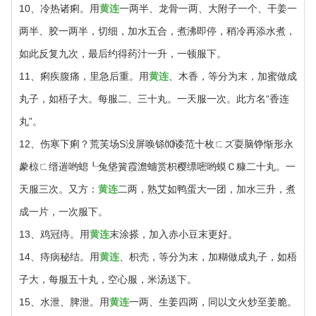
10、冷热诸痢。用
黄连
一两半、龙骨一两、大附子一个、干姜一
两半、胶一两半，切细，加水五合，煮沸即停，稍冷再添水煮，
如此反复九次，最后约得药汁一升，一顿服下。
11、痢疾腹痛，里急后重。用
黄连
、木香，等分为末，加蜜做成
丸子，如梧子大。每服二、三十丸。一天服一次。此方名“香连
丸”。
12、伤寒下痢？荒芙场S没屏唤铩⑽诿范十枚ㄈズ耍脑铮惭形永
豢椋ㄈ缙遄哟螅┖兔垡簧霞澹蟪赏枳樱缥嘧哟蟆Ｃ糠二十丸。一
天服三次。又方：
黄连
二两，熟艾如鸭蛋大一团，加水三升，煮
成一片，一次服下。
13、鸡冠痔。用
黄连
末涂搽，加入赤小豆末更好。
14、痔病秘结。用
黄连
、枳壳，等分为末，加糊做成丸子，如梧
子大，每服五十丸，空心服，米汤送下。
15、水泄、脾泄。用
黄连
一两、生姜四两，同以文火炒至姜脆。