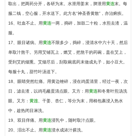
取出，把两药分开，各研为末。水泄用姜末，脾泄用
黄连
末。每
服二钱，空心服，开水送下。此方名“神圣香黄散”，亦治痢疾。
16、吐血不止。用
黄连
一两，捣碎，加鼓二十粒，水煎去渣，温
服。
17、眼目诸病。用
黄连
不限多少，捣碎，浸清水中六十天，然后
单取汁熬干。另用艾铺瓦上，燃艾，把熬干的药碗，盖在艾上，
受到艾的烟熏。艾烟尽后，刮取碗底药末做成丸子，如小豆大。
每服十丸，甜竹叶汤送下。
18、眼睛突然红痛。用黄边锉碎，浸在鸡蛋清里，经过一夜，次
日，滤去渣，以鸡毛蘸蛋清点眼。又方：用
黄连
和冬青叶煎汤洗
眼。又方：
黄连
、干姜、杏仁，等分为末，用棉包裹浸入热水
中，趁热闭目淋洗。
19、双目痒痛。用
黄连
浸乳中，随时取汁点眼。
20、泪出不止。用
黄连
浸水成浓汁搽洗。