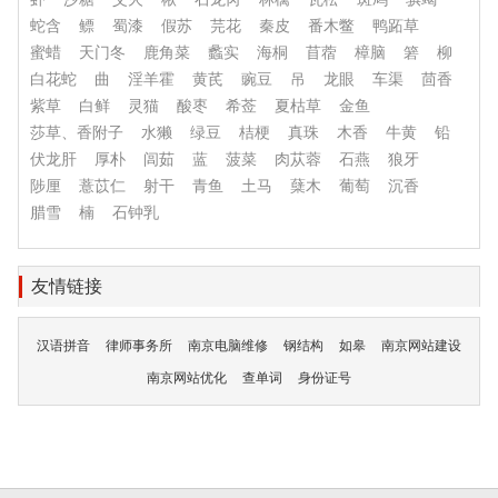
蛇含
鳔
蜀漆
假苏
芫花
秦皮
番木鳖
鸭跖草
蜜蜡
天门冬
鹿角菜
蠡实
海桐
苜蓿
樟脑
箬
柳
白花蛇
曲
淫羊霍
黄芪
豌豆
吊
龙眼
车渠
茴香
紫草
白鲜
灵猫
酸枣
希莶
夏枯草
金鱼
莎草、香附子
水獭
绿豆
桔梗
真珠
木香
牛黄
铅
伏龙肝
厚朴
闾茹
蓝
菠菜
肉苁蓉
石燕
狼牙
陟厘
薏苡仁
射干
青鱼
土马
蘖木
葡萄
沉香
腊雪
楠
石钟乳
友情链接
汉语拼音
律师事务所
南京电脑维修
钢结构
如皋
南京网站建设
南京网站优化
查单词
身份证号