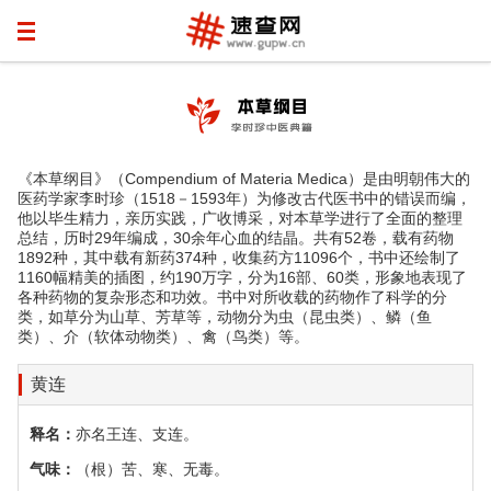
《本草纲目》（Compendium of Materia Medica）是由明朝伟大的
医药学家李时珍（1518－1593年）为修改古代医书中的错误而编，
他以毕生精力，亲历实践，广收博采，对本草学进行了全面的整理
总结，历时29年编成，30余年心血的结晶。共有52卷，载有药物
1892种，其中载有新药374种，收集药方11096个，书中还绘制了
1160幅精美的插图，约190万字，分为16部、60类，形象地表现了
各种药物的复杂形态和功效。书中对所收载的药物作了科学的分
类，如草分为山草、芳草等，动物分为虫（昆虫类）、鳞（鱼
类）、介（软体动物类）、禽（鸟类）等。
黄连
释名：
亦名王连、支连。
气味：
（根）苦、寒、无毒。