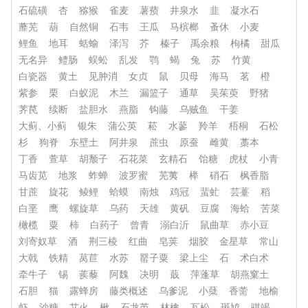
石硫磺
杏
猕猴
雀麦
薯蓣
井泉水
韭
凝水石
蘼芜
葫
自然铜
石韦
王瓜
马槟榔
蚤休
小麦
鲤鱼
地耳
蛞蝓
泽泻
芥
榛子
禹余粮
枸橘
甜瓜
无名异
鳢肠
蜈蚣
乱发
鹗
蝎
兔
苏
竹黄
白瓷器
黄土
见肿消
女贞
鼠
贝母
海马
茗
橙
紫参
栗
白蚁泥
木兰
漏篮子
通草
吴茱萸
野猪
荠苠
续断
盐胆水
燕脂
钩藤
乌贼鱼
干姜
大蓟、小蓟
银朱
蒲公英
菘
水蓼
羚羊
梧桐
石松
杉
狗脊
东壁土
阿井泉
蔗虫
原蚕
雌黄
藁本
丁香
萱草
胡颓子
石花菜
玄精石
饴糖
虎杖
小青
马齿苋
地浆
蚱蝉
波罗蜜
芜荑
榉
硝石
枫香脂
甘蔗
旋花
鲮鲤
蛤蟆
南烛
鸡冠
蜚虻
芸薹
稻
白垩
鹰
螺旋草
乌药
天雄
黄矾
豆腐
海蛤
苦菜
橄榄
粟
柿
白药子
曾青
溺白沂
鼠曲草
赤小豆
刘寄奴草
酒
荆三棱
红曲
皂荚
烟胶
金星草
常山
大戟
铁精
莴苣
水苏
罂子粟
梁上尘
石
术白术
牵牛子
锡
蒺藜
阿魏
决明
蕺
萍蓬草
胡燕窠土
石胆
猫
露蜂房
藤类概述
乌爹泥
小蘖
香薷
地榆
虾
沙糖
艾火
楸
石龙芮
林檎
瓦松
斑鸠
骐竭