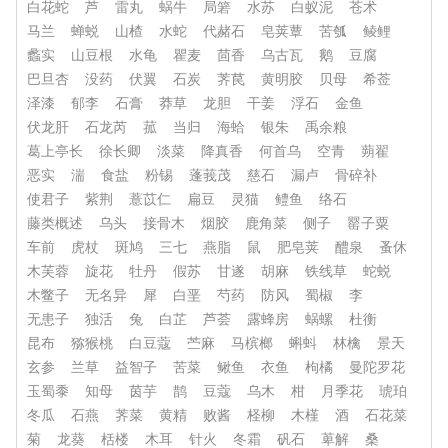
白花蛇
芦
雷丸
蜗牛
局箬
水苏
白蚁泥
苍术
马兰
蝉蜕
山楂
水蛇
代赭石
皂荚蕈
苦瓠
鲮鲤
蠡实
山豆根
水龟
瞿麦
茴香
乌古瓦
鹅
豆腐
巴旦杏
没药
伏翼
石炭
荠苠
黄明胶
贝母
希莶
泽漆
郁李
石膏
莽草
龙胆
干姜
浮石
金鱼
伏龙肝
石龙芮
菰
当归
海蛤
银朱
禹余粮
葛上亭长
徐长卿
淡菜
降真香
何首乌
空青
蒴翟
恶实
湍
食盐
粉锡
蓬莪茂
慈石
漏卢
骨碎补
使君子
紫荆
薏苡仁
扁豆
灵猫
鳢鱼
络石
藤类概述
乌头
接骨木
烟胶
鹿角菜
侧子
罂子粟
车前
虎杖
斑鸠
三七
燕脂
鼠
肥皂荚
醴泉
蚤休
木芙蓉
旋花
牡丹
假苏
甘遂
胡麻
铁线草
蛇蜕
木鳖子
无名异
犀
白垩
芍药
防风
蜀椒
李
无患子
独活
兔
白芷
芦荟
露蜂房
蜗螺
杜衡
昆布
猕猴桃
白豆蔻
苎麻
马槟榔
蝌蚪
林檎
景天
玄参
兰草
益智子
苦菜
鳅鱼
衣鱼
枸橘
曼陀罗花
玉蜀黍
知母
茵芋
鹊
豆蔻
乌木
柑
月季花
琥珀
冬瓜
石燕
荠菜
黄精
败酱
柽柳
木槿
酒
石花菜
菊
龙葵
栝楼
木耳
针火
冬霜
矾石
萆解
桑