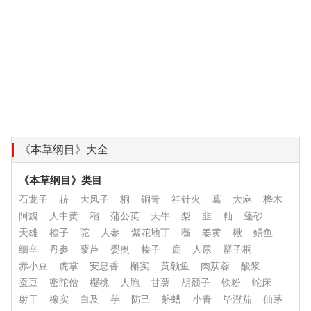
《本草纲目》大全
《本草纲目》类目
石龙子
菥
大风子
桐
铜青
神针火
葛
大麻
桦木
阿魏
人中黄
稻
蒲公英
天牛
梨
韭
籼
蓬砂
天雄
楂子
驼
人参
紫花地丁
薇
姜黄
楸
鳝鱼
细辛
丹参
藜芦
婴奥
榛子
鹿
人尿
罂子桐
赤小豆
虎掌
安息香
槲实
黄颡鱼
肉苁蓉
酸浆
蚕豆
密陀僧
樱桃
人胞
甘薯
胡颓子
铁粉
蛇床
射干
橡实
白及
芋
防己
蛴螬
小青
毕澄茄
仙茅