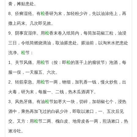
膏，摊贴患处。
8、疥癣湿疮。有
松
香研为末，加轻粉少许，先以油涂疮上，再
撒上药末。几次即见效。
9、阴事宜湿痒。用
松
香末卷入纸筒内，每筒加花椒三粒，油浸
三日，令纸筒燃烧滴油，取油搽患处。搽油前，以淘米水把患处
洗净。
松
节：
1、关节风痛。用
松
节（按：即
松
的茎干上的瘤状节）泡酒，每
服一俣，一天服五、六次。
2、转筋挛急。用
松
节一两，锉细，加乳香一钱，慢火炒焦，出
火毒，研为末，每服一、二钱，热木瓜酒调下。
3、风热牙痛。有油
松
节如枣大一块，切碎，加胡椒七个，浸热
酒中，乘热再加飞过的白矾少许，即取以漱口，一、五次后见
交。又方：用
松
节二两、槐白皮、地骨皮各一两，煎汤漱口，热
漱冷吐。