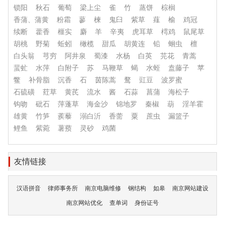
锁阳
秋石
葡萄
梁上尘
雀
竹
蒸饼
棕榈
香蒲、蒲黄
粉霜
蓼
楝
鬼臼
紫草
薤
榆
鸡冠
续断
藿香
榧实
麝
羊
辛夷
虎耳草
樗鸡
鼠尾草
胡桃
野菊
蚯蚓
橄榄
甜瓜
胡黄连
铅
蛔虫
檀
白头翁
芎穷
阿井泉
蜀漆
水杨
白英
芫花
青蒿
蜚虻
水萍
白附子
苏
马鞭草
蝎
水蛭
盍藤子
苹
鳖
补骨脂
沉香
石
茵陈蒿
鹜
豇豆
波罗蜜
石硫磺
荭草
黄芪
流水
酱
石蒜
菖蒲
海松子
钩吻
砒石
萍蓬草
海金沙
锦地罗
秦椒
葫
淫羊霍
雄黄
竹笋
蒺藜
溺白沂
香薷
粟
蔗虫
漏篮子
鲤鱼
紫菀
薯蓣
灵砂
鸡菌
友情链接
汉语拼音
律师事务所
南京电脑维修
钢结构
如皋
南京网站建设
南京网站优化
查单词
身份证号