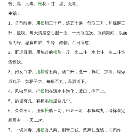
苦、温、无毒。
松
花：甘、温、无毒。
主治：
1、关节酸疼。用
松
脂三十斤，炼五十遍，每取三升，和炼酥三
升，搅稠。每天清晨空心服一匙。一天服在次。服药期间，以面
食为好。忌食血腥、生冷、酸物。百日病愈。
2、肝虚目泪。用炼过的
松
脂一斤、米二斗、水七斗、曲二斗造
酒频饮。
3、妇女白带。用
松
香五两、酒二升，煮干，捣烂，加酒、糊做
成丸子，如梧子大。每服百丸，温酒送下。
4、风虫牙痛。把
松
脂在滚水中泡化，漱口，痛即止。
5、龋齿有孔。有棉裹
松
脂塞孔中。
6、久聋不听。用炼
松
脂三两，巴豆一两，和捣成丸，薄棉裹定
塞耳中，一天二次。
7、一切肿毒。用
松
香八两、铜青二钱、蓖麻仁五钱，同捣作