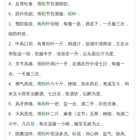
4、反胃吐食。用
松
节煎酒细饮。
5、跌扑伤损。用
松
节煎酒服。
松
叶：
1、预防瘟疫。有
松
叶切细，每服一匙，酒送下，一天服三次，
能防时疫。
2、中风口邪。有箐
松
叶一斤，捣成汁，放酒中浸两宿，又在火
旁取温一宿，初服半升，渐加至一升，以头面出汗为度。
3、关节风痛。用
松
叶捣汁一升，在酒在升中浸七日，每服一
合。一天服三次。
4、脚气风疮。用
松
叶六十斤，锉细，加水四石，煮成五斗，和
米五斗照常法酿酒。七日后，取酒饮，以醉为度。
5、风牙肿痛。有
松
叶一把、盐一合、酒二升，共煎含漱。
6、大风恶疮。用
松
叶二斤、麻黄（去节）五两，锉细，泡酒二
斗中。几日后，每次温服一小碗，服至见效为止。
7、阴囊湿痒。用
松
叶煎汤多洗。
松
花：润心肺、益气、除风、