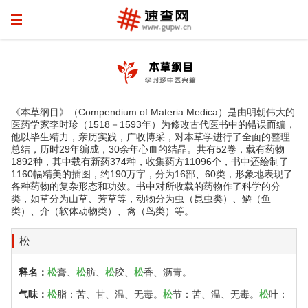
《本草纲目》（Compendium of Materia Medica）是由明朝伟大的
医药学家李时珍（1518－1593年）为修改古代医书中的错误而编，
他以毕生精力，亲历实践，广收博采，对本草学进行了全面的整理
总结，历时29年编成，30余年心血的结晶。共有52卷，载有药物
1892种，其中载有新药374种，收集药方11096个，书中还绘制了
1160幅精美的插图，约190万字，分为16部、60类，形象地表现了
各种药物的复杂形态和功效。书中对所收载的药物作了科学的分
类，如草分为山草、芳草等，动物分为虫（昆虫类）、鳞（鱼
类）、介（软体动物类）、禽（鸟类）等。
松
释名：
松
膏、
松
肪、
松
胶、
松
香、沥青。
气味：
松
脂：苦、甘、温、无毒。
松
节：苦、温、无毒。
松
叶：